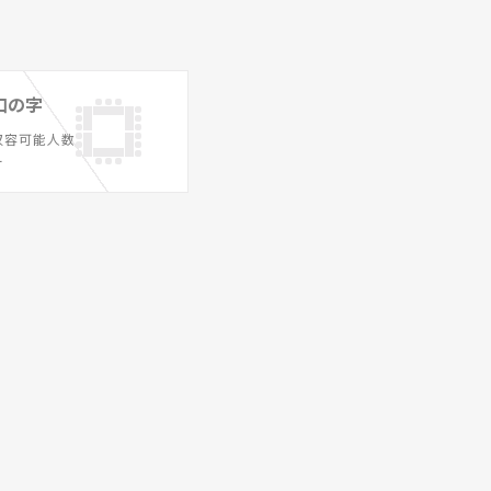
口の字
収容可能人数
ー