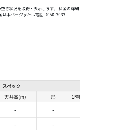
空き状況を取得・表示します。 料金の詳細
本ページまたは電話（050-3033-
スペック
概算費用
天井高(m)
形
1時間料金(円)
時間帯料金(
-
-
-
-
-
-
-
-