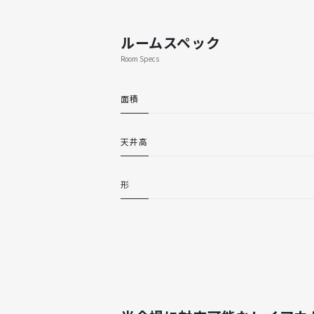
ルームスペック
Room Specs
面積
天井高
形