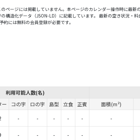
このページには掲載していません。本ページのカレンダー操作時に最新の
構造化データ（JSON-LD）に記載しています。 最新の空き状況・料金は
い。予約には無料の会員登録が必要です。
利用可能人数(名)
ター
コの字
ロの字
島型
立食
正賓
面積(m²)
2
-
-
-
-
-
-
9
-
-
-
-
-
-