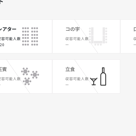
ト
シアター
コの字
収容可能人数
収容可能人数
20
ー
正賓
立食
収容可能人数
収容可能人数
ー
ー