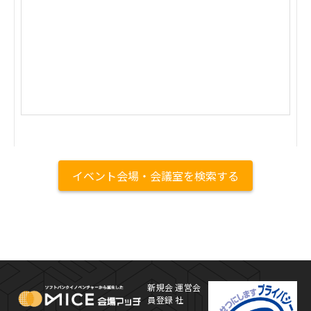
イベント会場・会議室を検索する
MICE Platform
プ
新規会
運営会
員登録
社