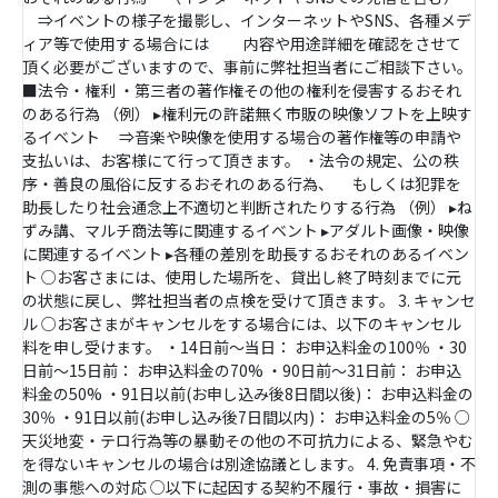
⇒イベントの様子を撮影し、インターネットやSNS、各種メデ
ィア等で使用する場合には 内容や用途詳細を確認をさせて
頂く必要がございますので、事前に弊社担当者にご相談下さい。
■法令・権利 ・第三者の著作権その他の権利を侵害するおそれ
のある行為 （例） ▸権利元の許諾無く市販の映像ソフトを上映す
るイベント ⇒音楽や映像を使用する場合の著作権等の申請や
支払いは、お客様にて行って頂きます。 ・法令の規定、公の秩
序・善良の風俗に反するおそれのある行為、 もしくは犯罪を
助長したり社会通念上不適切と判断されたりする行為 （例） ▸ね
ずみ講、マルチ商法等に関連するイベント ▸アダルト画像・映像
に関連するイベント ▸各種の差別を助長するおそれのあるイベン
ト ○お客さまには、使用した場所を、貸出し終了時刻までに元
の状態に戻し、弊社担当者の点検を受けて頂きます。 3. キャンセ
ル ○お客さまがキャンセルをする場合には、以下のキャンセル
料を申し受けます。 ・14日前～当日： お申込料金の100％ ・30
日前～15日前： お申込料金の70% ・90日前～31日前： お申込
料金の50% ・91日以前(お申し込み後8日間以後)： お申込料金の
30％ ・91日以前(お申し込み後7日間以内)： お申込料金の5％ ○
天災地変・テロ行為等の暴動その他の不可抗力による、緊急やむ
を得ないキャンセルの場合は別途協議とします。 4. 免責事項・不
測の事態への対応 ○以下に起因する契約不履行・事故・損害に