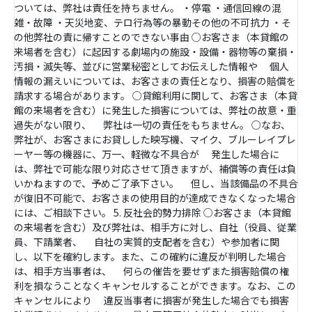
ついては、弊社は責任を持ちません。 ・停電 ・通信回線の混
雑・故障 ・天災地変、テロ行為等の暴動その他の不可抗力 ・そ
の他弊社の責に帰すことのできない事由 ○お客さま（本貸館の
来場者を含む）に起因する劇場内の施設・設備・器物等の棄損・
汚損・滅失等、並びに営業秘密としてお伝えした情報や 個人
情報の漏えいについては、お客さまの責任となり、損害の賠償を
請求する場合があります。 ○貸館利用に関して、お客さま（本貸
館の来場者を含む）に発生した損害については、弊社の故意・重
過失がない限り、 弊社は一切の責任をもちません。 ○なお、
弊社が、お客さまにお貸しした映写機、マイク、ブルーレイプレ
ーヤー等の機器に、万一、軽微な不具合が 発生した場合に
は、弊社で可能な限り対応させて頂きますが、補償等の責任は負
いかねますので、予めご了承下さい。 但し、当該備品の不具合
が復旧不可能で、お客さまの使用目的が達成できなくなった場合
には、ご相談下さい。 5. 反社会的勢力排除 ○お客さま（本貸館
の来場者を含む）及び弊社は、相手方に対し、自社（役員、従業
員、下請業者、 自社の実質的支配者を含む）や参加者に関
し、以下を確約します。また、この確約に違反が判明した場合
は、相手方当事者は、 何らの催告を要せずまた損害賠償の権
利を損なうことなくキャンセルすることができます。なお、この
キャンセルにより 違反当事者に損害が発生した場合でも損害