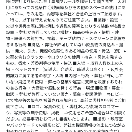
時に弊社より伝えた禁止事項やルールを順守して頂きます。 2. 利
用にあたっての諸条件 ○映画館及びその他のスペースの使用にあ
たっては、その用途、内容等を弊社と合意の上行って頂きます。
特に、以下は行えませんのでご注意下さい。 ■装飾・設営 ・
火災や災害の際に消火活動や避難の障害となりうる装飾や物品の
設置 ・弊社が許可していない機材・備品の持込み・使用 ・建
物・設備への釘打ち、接着、テープ貼付け ・スクリーンに影響を
与える行為 ■持込 ・弊社が許可していない飲食物の持込み・提
供 ・発火、引火、発煙の危険性のある物品の使用・持込 （例） ▸
火薬を含むクラッカーやロウソクの使用・持込 ・臭気を発する
もの、香水・芳香剤等の使用・持込 ■入場 ・収容人数以上の入
場 ・ペットの同伴（盲導犬、介助犬、聴導犬は除く） ・反社会
的勢力に属する者の参加・入場 ■内容・行為 ・弊社が許可して
いない用途での使用 ・弊社の営業や運営に支障を及ぼすおそれ
のある行為 ・大音量や振動を発する行為 ・喫煙 ■物販・募金・
勧誘 ・弊社が許可していない販売・募金・勧誘活動 ⇒ロビー
にて物品等の販売を希望される場合は、事前に弊社担当者にご相
談下さい。 ■ロゴ、写真の使用 ・弊社および劇場のロゴマー
ク、写真等の無断使用、掲載 ⇒使用をご希望の場合はご相談く
ださい。必要事項をお伺いし審査いたします。 ■撮影 ・映写室
やバックヤードでの撮影など、弊社の機密情報の流出につながる
おそれのある行為 （インターネットやSNSでの発信を含む）