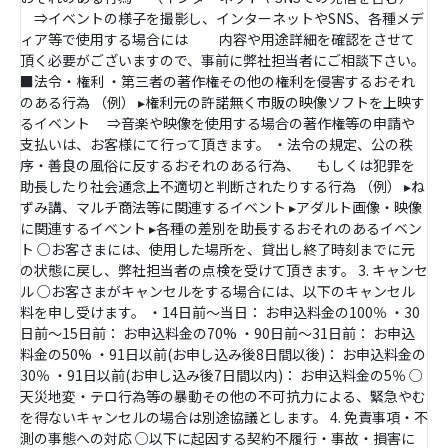
⇒イベントの様子を撮影し、インターネットやSNS、各種メデ
ィア等で使用する場合には 内容や用途詳細を確認をさせて
頂く必要がございますので、事前に弊社担当者にご相談下さい。
■法令・権利 ・第三者の著作権その他の権利を侵害するおそれ
のある行為 （例） ▸権利元の許諾無く市販の映像ソフトを上映す
るイベント ⇒音楽や映像を使用する場合の著作権等の申請や
支払いは、お客様にて行って頂きます。 ・法令の規定、公の秩
序・善良の風俗に反するおそれのある行為、 もしくは犯罪を
助長したり社会通念上不適切と判断されたりする行為 （例） ▸ね
ずみ講、マルチ商法等に関連するイベント ▸アダルト画像・映像
に関連するイベント ▸各種の差別を助長するおそれのあるイベン
ト ○お客さまには、使用した場所を、貸出し終了時刻までに元
の状態に戻し、弊社担当者の点検を受けて頂きます。 3. キャンセ
ル ○お客さまがキャンセルをする場合には、以下のキャンセル
料を申し受けます。 ・14日前～当日： お申込料金の100％ ・30
日前～15日前： お申込料金の70% ・90日前～31日前： お申込
料金の50% ・91日以前(お申し込み後8日間以後)： お申込料金の
30％ ・91日以前(お申し込み後7日間以内)： お申込料金の5％ ○
天災地変・テロ行為等の暴動その他の不可抗力による、緊急やむ
を得ないキャンセルの場合は別途協議とします。 4. 免責事項・不
測の事態への対応 ○以下に起因する契約不履行・事故・損害に