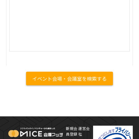
イベント会場・会議室を検索する
MICE Platform
プ
新規会
運営会
員登録
社