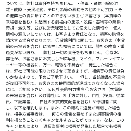
ついては、弊社は責任を持ちません。 ・停電 ・通信回線の混
雑・故障 ・天災地変、テロ行為等の暴動その他の不可抗力 ・そ
の他弊社の責に帰すことのできない事由 ○お客さま（本貸館の
来場者を含む）に起因する劇場内の施設・設備・器物等の棄損・
汚損・滅失等、並びに営業秘密としてお伝えした情報や 個人
情報の漏えいについては、お客さまの責任となり、損害の賠償を
請求する場合があります。 ○貸館利用に関して、お客さま（本貸
館の来場者を含む）に発生した損害については、弊社の故意・重
過失がない限り、 弊社は一切の責任をもちません。 ○なお、
弊社が、お客さまにお貸しした映写機、マイク、ブルーレイプレ
ーヤー等の機器に、万一、軽微な不具合が 発生した場合に
は、弊社で可能な限り対応させて頂きますが、補償等の責任は負
いかねますので、予めご了承下さい。 但し、当該備品の不具合
が復旧不可能で、お客さまの使用目的が達成できなくなった場合
には、ご相談下さい。 5. 反社会的勢力排除 ○お客さま（本貸館
の来場者を含む）及び弊社は、相手方に対し、自社（役員、従業
員、下請業者、 自社の実質的支配者を含む）や参加者に関
し、以下を確約します。また、この確約に違反が判明した場合
は、相手方当事者は、 何らの催告を要せずまた損害賠償の権
利を損なうことなくキャンセルすることができます。なお、この
キャンセルにより 違反当事者に損害が発生した場合でも損害