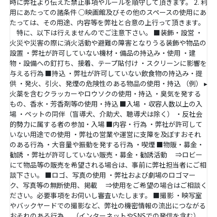
時に弊社より伝えた禁止事項やルールを順守して頂きます。 2. 利
用にあたっての諸条件 ○映画館及びその他のスペースの使用にあ
たっては、その用途、内容等を弊社と合意の上行って頂きます。
特に、以下は行えませんのでご注意下さい。 ■装飾・設営 ・
火災や災害の際に消火活動や避難の障害となりうる装飾や物品の
設置 ・弊社が許可していない機材・備品の持込み・使用 ・建
物・設備への釘打ち、接着、テープ貼付け ・スクリーンに影響を
与える行為 ■持込 ・弊社が許可していない飲食物の持込み・提
供 ・発火、引火、発煙の危険性のある物品の使用・持込 （例） ▸
火薬を含むクラッカーやロウソクの使用・持込 ・臭気を発する
もの、香水・芳香剤等の使用・持込 ■入場 ・収容人数以上の入
場 ・ペットの同伴（盲導犬、介助犬、聴導犬は除く） ・反社会
的勢力に属する者の参加・入場 ■内容・行為 ・弊社が許可して
いない用途での使用 ・弊社の営業や運営に支障を及ぼすおそれ
のある行為 ・大音量や振動を発する行為 ・喫煙 ■物販・募金・
勧誘 ・弊社が許可していない販売・募金・勧誘活動 ⇒ロビー
にて物品等の販売を希望される場合は、事前に弊社担当者にご相
談下さい。 ■ロゴ、写真の使用 ・弊社および劇場のロゴマー
ク、写真等の無断使用、掲載 ⇒使用をご希望の場合はご相談く
ださい。必要事項をお伺いし審査いたします。 ■撮影 ・映写室
やバックヤードでの撮影など、弊社の機密情報の流出につながる
おそれのある行為 （インターネットやSNSでの発信を含む）