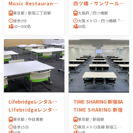
Music Restaurant APEXIA（ミュージックレスラン アペクシア）
四ツ橋・サンワールドビル 1号室
東京都 / 新宿三丁目駅
大阪府 / 四ツ橋駅
徒歩3分
大阪メトロ・四つ橋線「四ツ橋」駅 4番出口より徒歩0分
50〜500名
60名
Lifebridgeレンタル会議室
TIME SHARING 新宿8A
Lifebridgeレンタル会議室
TIME SHARING 新宿
東京都 / 中目黒駅
東京都 / 新宿駅
徒歩15分
東京メトロ各線 新宿三丁目駅 「E2出口」 より徒歩3分 JR線 新宿駅 「東口」 より徒歩6分 西武新宿線 西武新宿駅 「北口」 より徒歩6分 東京メトロ副都心線 東新宿駅 「A1出口」 より徒歩8分
50名
54名