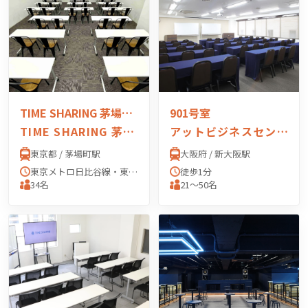
TIME SHARING 茅場町 岡本ビル
901号室
TIME SHARING 茅場町 岡本ビル
アットビジネスセンター PREMIUM 新大阪（正面口駅前）
東京都 / 茅場町駅
大阪府 / 新大阪駅
東京メトロ日比谷線・東西線 茅場町駅 「3番出口」
徒歩1分
34名
21〜50名