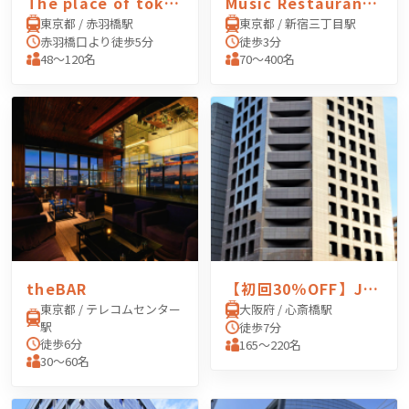
The place of tokyo
Music Restaurant APEXIA（ミュージックレスラン アペクシア）
東京都 / 赤羽橋駅
東京都 / 新宿三丁目駅
赤羽橋口より徒歩5分
徒歩3分
48〜120名
70〜400名
theBAR
【初回30％OFF】JEC日本研修センター 心斎橋（大阪）
東京都 / テレコムセンター
大阪府 / 心斎橋駅
駅
徒歩7分
徒歩6分
165〜220名
30〜60名