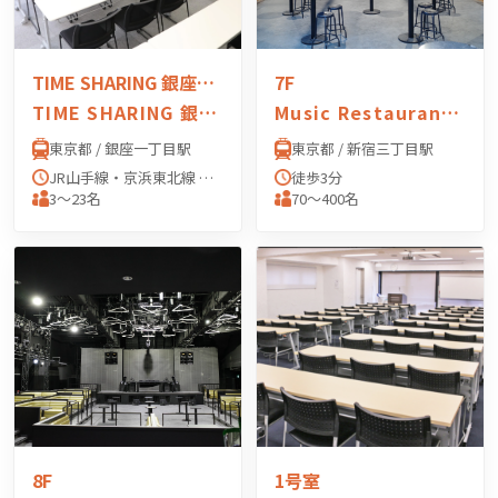
TIME SHARING 銀座一丁目
7F
TIME SHARING 銀座一丁目
Music Restaurant APEXIA（ミュージックレスラン アペクシア）
東京都 / 銀座一丁目駅
東京都 / 新宿三丁目駅
JR山手線・京浜東北線 有楽町駅 「京橋口」 より徒歩7分 東京メトロ有楽町線 銀座一丁目駅 「11番出口」 より徒歩1分 東京メトロ銀座線・丸の内線 銀座駅 「A13出口」 より徒歩4分 東京メトロ日比谷線 東銀座駅 「A2出口」 より徒歩5分 都営浅草線 宝町駅 「A3出口」 より徒歩5分
徒歩3分
3〜23名
70〜400名
8F
1号室