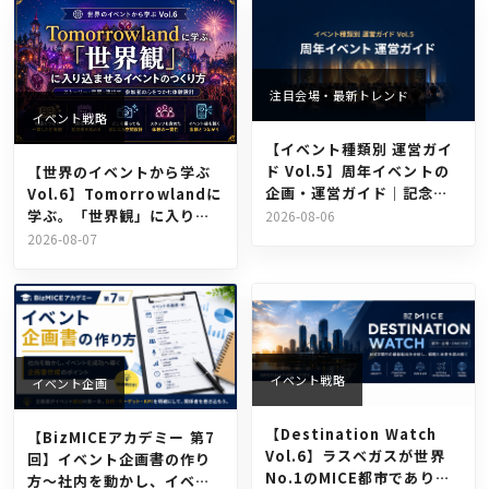
注目会場・最新トレンド
イベント戦略
【イベント種類別 運営ガイ
ド Vol.5】周年イベントの
【世界のイベントから学ぶ
企画・運営ガイド｜記念式
Vol.6】Tomorrowlandに
典を成功させるポイントと
学ぶ。「世界観」に入り込
2026-08-06
は？
ませるイベントのつくり方
2026-08-07
イベント戦略
イベント企画
【Destination Watch
【BizMICEアカデミー 第7
Vol.6】ラスベガスが世界
回】イベント企画書の作り
No.1のMICE都市であり続
方〜社内を動かし、イベン