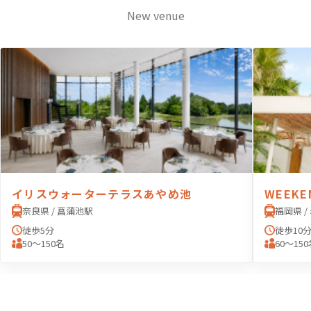
New venue
イリスウォーターテラスあやめ池
WEEKE
奈良県 / 菖蒲池駅
福岡県 /
徒歩5分
徒歩10
50〜150名
60〜15