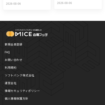
ける理由〜「展示会」を都
2026-08-06
トを成功へ導く企画書作成
2026-08-06
市最大の産業にした戦略と
のポイント
は
MICE Platform
新規会員登録
FAQ
お問い合わせ
利用規約
ソフトバンク株式会社
運営会社
情報セキュリティポリシー
個人情報保護方針