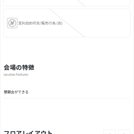
営利目的可否/販売行為 (否)
会場の特徴
Location Features
懇親会ができる
フロアレイアウト