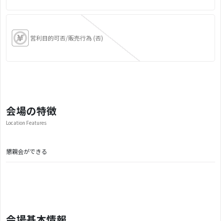
営利目的可否/販売行為 (否)
会場の特徴
Location Features
懇親会ができる
会場基本情報