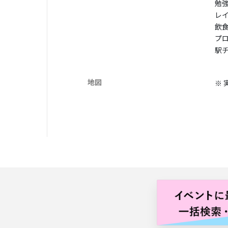
勉
レ
飲
プ
駅
地図
※ 