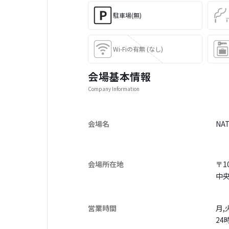
駐車場(無)
Wi-Fiの有無 (なし)
会場基本情報
Company Information
会場名
NA
会場所在地
〒10
中
営業時間
月,
24