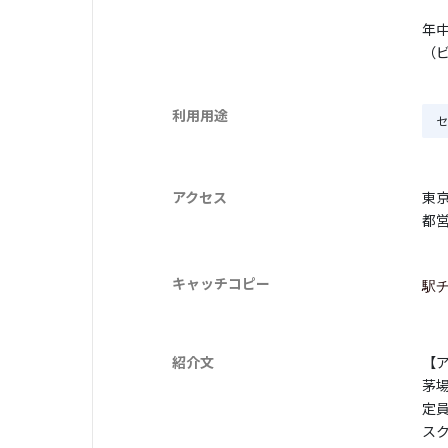
年中
（
利用用途
セ
アクセス
東
都
キャッチコピー
駅
紹介文
【ア
茅
定
ス