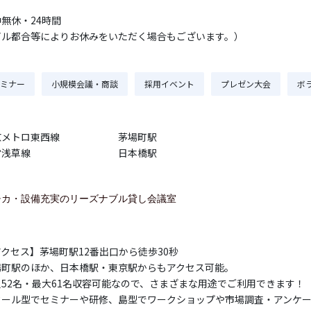
無休・24時間
ビル都合等によりお休みをいただく場合もございます。）
ミナー
小規模会議・商談
採用イベント
プレゼン大会
ボ
京メトロ東西線
茅場町駅
営浅草線
日本橋駅
チカ・設備充実のリーズナブル貸し会議室
クセス】茅場町駅12番出口から徒歩30秒
場町駅のほか、日本橋駅・東京駅からもアクセス可能。
員52名・最大61名収容可能なので、さまざまな用途でご利用できます！
クール型でセミナーや研修、島型でワークショップや市場調査・アンケ