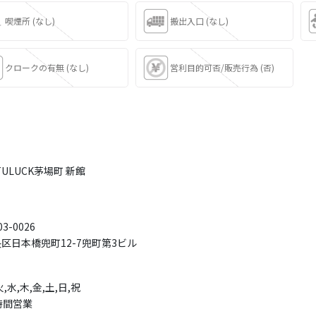
喫煙所 (なし)
搬出入口 (なし)
クロークの有無 (なし)
営利目的可否/販売行為 (否)
TULUCK茅場町 新館
3-0026
央区日本橋兜町12-7兜町第3ビル
火,水,木,金,土,日,祝
時間営業