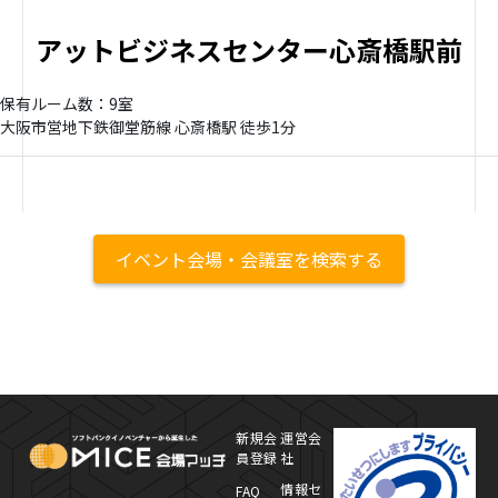
アットビジネスセンター心斎橋駅前
保有ルーム数：9室
大阪市営地下鉄御堂筋線 心斎橋駅 徒歩1分
イベント会場・会議室を検索する
MICE Platform
プ
新規会
運営会
員登録
社
情報セ
FAQ