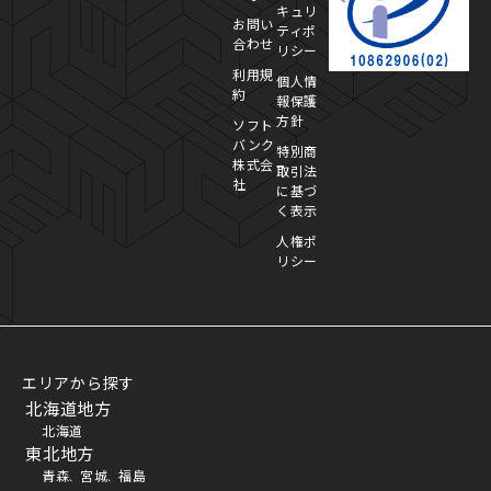
キュリ
お問い
ティポ
合わせ
リシー
利用規
個人情
約
報保護
方針
ソフト
バンク
特別商
株式会
取引法
社
に基づ
く表示
人権ポ
リシー
エリアから探す
北海道地方
北海道
東北地方
青森
宮城
福島
、
、