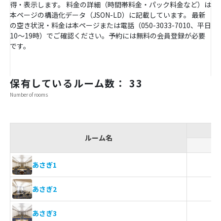
得・表示します。 料金の詳細（時間帯料金・パック料金など）は
本ページの構造化データ（JSON-LD）に記載しています。 最新
の空き状況・料金は本ページまたは電話（050-3033-7010、平日
10〜19時）でご確認ください。予約には無料の会員登録が必要
です。
保有しているルーム数： 33
Number of rooms
ルーム名
ス
あさぎ1
あさぎ2
あさぎ3