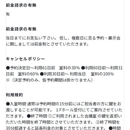
前金請求の有無
有
前金請求の有無
当日までにお支払い下さい。 但し、複数日に亘る予約・展示会
に関しましては前金制とさせていただきます。
キャンセルポリシー
●予約決定日～利用61日前 室料の30％ ●利用60日前～利用31
日前 室料の60％ ●利用30日前～ 利用当日 室料の100％
※（決定予約のみ、仮予約期間は掛かりません）
利用規約
●入室時間 通常は予約時間の15分前にはご担当者の方に鍵をお
渡しすることが可能です。 １Fホール受付にてご案内させていた
だきます。 ●終了時間 ①ご利用されました会議室 の鍵を返却い
ただいた時間を終了時間とさせていただきます。 ②終了時間を
30分超過すると延長料金の対象とさせていただきます。 ●時間