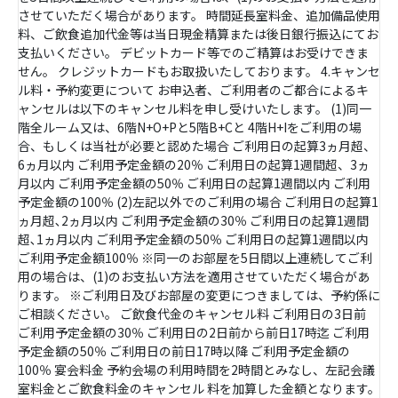
させていただく場合があります。 時間延長室料金、追加備品使用
料、ご飲食追加代金等は当日現金精算または後日銀行振込にてお
支払いください。 デビットカード等でのご精算はお受けできま
せん。 クレジットカードもお取扱いたしております。 4.キャンセ
ル料・予約変更について お申込者、ご利用者のご都合によるキ
ャンセルは以下のキャンセル料を申し受けいたします。 (1)同一
階全ルーム又は、6階N+O+Pと5階B+Cと 4階H+Iをご利用の場
合、もしくは当社が必要と認めた場合 ご利用日の起算3ヵ月超、
6ヵ月以内 ご利用予定金額の20％ ご利用日の起算1週間超、3ヵ
月以内 ご利用予定金額の50％ ご利用日の起算1週間以内 ご利用
予定金額の100％ (2)左記以外でのご利用の場合 ご利用日の起算1
ヵ月超､2ヵ月以内 ご利用予定金額の30％ ご利用日の起算1週間
超､1ヵ月以内 ご利用予定金額の50％ ご利用日の起算1週間以内
ご利用予定金額100％ ※同一のお部屋を5日間以上連続してご利
用の場合は、(1)のお支払い方法を適用させていただく場合があ
ります。 ※ご利用日及びお部屋の変更につきましては、予約係に
ご相談ください。 ご飲食代金のキャンセル料 ご利用日の3日前
ご利用予定金額の30％ ご利用日の2日前から前日17時迄 ご利用
予定金額の50％ ご利用日の前日17時以降 ご利用予定金額の
100％ 宴会料金 予約会場の利用時間を2時間とみなし、左記会議
室料金とご飲食料金のキャンセル 料を加算した金額となります。