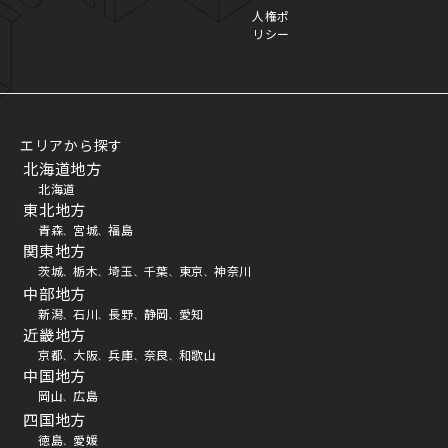
人権ポ
リシー
エリアから探す
北海道地方
北海道
東北地方
青森
宮城
福島
、
、
関東地方
茨城
栃木
埼玉
千葉
東京
神奈川
、
、
、
、
、
中部地方
新潟
石川
長野
静岡
愛知
、
、
、
、
近畿地方
京都
大阪
兵庫
奈良
和歌山
、
、
、
、
中国地方
岡山
広島
、
四国地方
徳島
愛媛
、