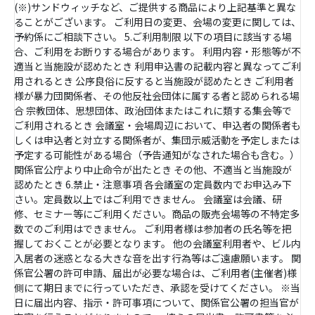
(※)サンドウィッチなど、ご提供する商品により上記基準と異な
ることがございます。 ご利用日の変更、会場の変更に関しては、
予約係にご相談下さい。 5.ご利用制限 以下の項目に該当する場
合、ご利用をお断りする場合があります。 利用内容・形態等が不
適当と当施設が認めたとき 利用申込書の記載内容と異なってご利
用されるとき 公序良俗に反すると当施設が認めたとき ご利用者
様が暴力団関係者、その他反社会団体に属する者と認められる場
合 宗教団体、思想団体、政治団体またはこれに類する集会等で
ご利用されるとき 会議室・会場周辺において、申込者の関係者も
しくは申込者と対立する関係者が、集団示威活動を予定しまたは
予定する可能性がある場合（予告通知がなされた場合も含む。）
関係官公庁より中止命令が出たとき その他、不適当と当施設が
認めたとき 6.禁止・注意事項 各会議室の定員数内でお申込み下
さい。定員数以上ではご利用できません。 会議室は会議、研
修、セミナー等にご利用ください。商品の販売会場等の不特定多
数でのご利用はできません。 ご利用者様は参加者の氏名等を把
握しておくことが必要となります。 他の会議室利用者や、ビル内
入居者の迷惑となる大きな音を出す行為等はご遠慮願います。 関
係官公署の許可申請、届出が必要な場合は、ご利用者(主催者)様
側にて期日までに行っていただき、承認を受けてください。 ※当
日に届出内容、指示・許可事項について、関係官公署の担当官が