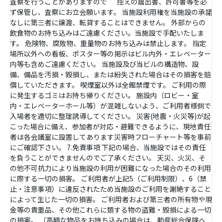
査察を行うことがありますので 控えの届出書、許可書等を必
ず保管し、査察にお立会願います。 当施設利用権を当施設の承諾
なしに第三者に譲渡、転貸することはできません。 外部からの
飲食物のお持ち込みはご遠慮ください。当施設で手配いたしま
す。 危険物、腐敗物、重量物のお持ち込みは禁止します。 指定
場所以外への看板、ポスター等の掲示はビル内外・エレベーター
内等も含めご遠慮ください。 当施設及び当ビルの構造物、設
備、備品を汚損・毀損し、または紛失された場合はその損害を賠
償していただきます。 喫煙室以外は全館禁煙です。 ご利用の際
に発生するゴミはお持ち帰りください。 施設内（ロビー・室
内・エレベーターホール等）が混雑しないよう、ご利用者様側で
入場者を適切に整理誘導してください。 災害(地震・火災等)が起
こった場合に備え、参加者が対応・避難できるように、現地責任
者は各会議室に設置してあります災害時フローチャート等を事前
にご確認下さい。 7.免責事項 下記の場合、当施設ではその責任
を負うことができませんのでご了承ください。 天災、火災、そ
の他不可抗力により当施設の利用が困難になった場合のその利用
に際する一切の損害。 ご利用者が上記5（ご利用制限）、6（禁
止・注意事項）に違反されたため当施設のご利用を謝絶すること
によって生じた一切の損害。 ご利用者および第三者の所有物や現
金等の貴重品、その他これらに類する物の盗難・毀損による一切
の損害。 （高額な物品をお持ち込みの場合は、動産総合保険へ