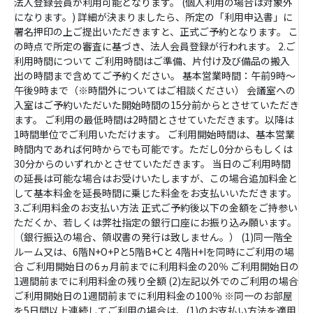
法人登録会員が利用可能となります。 (個人利用の場合は対象外
になります。) 詳細が決まりましたら、所定の「利用申込書」に
署名押印の上ご提出いただきますと、正式ご予約となります。 こ
の時点で所定の審査に基づき、法人会員登録が行われます。 2.ご
利用時間について ご利用時間はご準備、片付け及び備品の搬入
出の時間まで含めてご予約ください。 基本営業時間：午前9時～
午後9時まで（※時間外についてはご相談ください） 会議室への
入室はご予約いただいた開始時間の15分前からとさせていただき
ます。 ご利用の最低時間は2時間とさせていただきます。以降は
1時間単位でご利用いただけます。 ご利用開始時間は、基本営業
時間内であれば何時からでも可能です。ただし0分からもしくは
30分からのいずれかとさせていただきます。 当日のご利用時間
の延長は可能な場合はお受けいたしますが、この場合追加料金と
して基本料金を延長時間に乗じた料金をお支払いいただきます。
3.ご利用料金のお支払い方法 正式ご予約後以下の金額をご持参い
ただくか、若しくは弊社指定の銀行口座にお振り込み願います。
（銀行振込の場合、領収書の発行は致しません。） (1)同一階全
ルーム又は、6階N+O+Pと5階B+Cと 4階H+Iを同時にご利用の場
合 ご利用開始日の6ヵ月前までに利用料金の20％ ご利用開始日の
1週間前までに利用料金の残り全額 (2)左記以外でのご利用の場合
ご利用開始日の1週間前までに利用料金の100％ ※同一のお部屋
を5日間以上連続してご利用の場合は、(1)のお支払い方法を適用