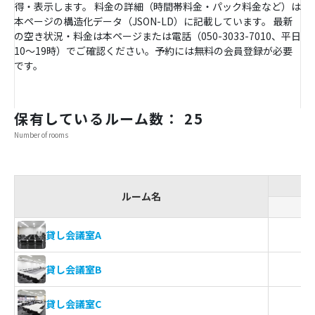
得・表示します。 料金の詳細（時間帯料金・パック料金など）は
本ページの構造化データ（JSON-LD）に記載しています。 最新
の空き状況・料金は本ページまたは電話（050-3033-7010、平日
10〜19時）でご確認ください。予約には無料の会員登録が必要
です。
保有しているルーム数： 25
Number of rooms
ルーム名
ス
貸し会議室A
貸し会議室B
貸し会議室C