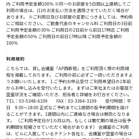
内 ご利用予定金額100％ ※同一のお部屋を5日間以上連続してご
利用の場合は、(1)のお支払い方法を適用させていただく場合が
あります。 ※ご利用日及びお部屋の変更につきましては、予約係
にご相談ください。 ご飲食代金のキャンセル料 ご利用日の3日前
ご利用予定金額の30％ ご利用日の2日前から前日17時迄 ご利用
予定金額の50％ ご利用日の前日17時以降 ご利用予定金額の
100％
利用規約
こちらでは、貸し会議室「AP西新宿」をご利用頂く際の利用規
程を掲載しております。 ご利用の前に必ずご一読いただきますよ
うお願いいたします。 1.ご予約お申込受付 ご利用希望日の1年前
からお申し込みを受付いたします。 まずはご来社またはお電話で
空室状況をご確認いただき、担当者と詳細をお打合せください。
TEL：03-5348-6109 FAX：03-3364-3109 受付時間：平
日 9:30～18:00 正式なご予約までに1週間の仮予約期間を設け
ることができます。1週間以内にご連絡なき場合は無効となりま
す。 （ご利用予定日が1カ月以内、もしくは繁忙期の場合は仮予
約期間を短縮させていただく場合があります） 会議室のご利用
は、ビルに入居しているテナント各社と、会議室が空室の場合は