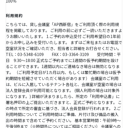
100％
利用規約
こちらでは、貸し会議室「AP西新宿」をご利用頂く際の利用規
程を掲載しております。 ご利用の前に必ずご一読いただきますよ
うお願いいたします。 1.ご予約お申込受付 ご利用希望日の1年前
からお申し込みを受付いたします。 まずはご来社またはお電話で
空室状況をご確認いただき、担当者と詳細をお打合せください。
TEL：03-5348-6109 FAX：03-3364-3109 受付時間：平
日 9:30～18:00 正式なご予約までに1週間の仮予約期間を設け
ることができます。1週間以内にご連絡なき場合は無効となりま
す。 （ご利用予定日が1カ月以内、もしくは繁忙期の場合は仮予
約期間を短縮させていただく場合があります） 会議室のご利用
は、ビルに入居しているテナント各社と、会議室が空室の場合は
法人登録会員が利用可能となります。 (個人利用の場合は対象外
になります。) 詳細が決まりましたら、所定の「利用申込書」に
署名押印の上ご提出いただきますと、正式ご予約となります。 こ
の時点で所定の審査に基づき、法人会員登録が行われます。 2.ご
利用時間について ご利用時間はご準備、片付け及び備品の搬入
出の時間まで含めてご予約ください。 基本営業時間：午前9時～
午後9時まで（※時間外についてはご相談ください） 会議室への