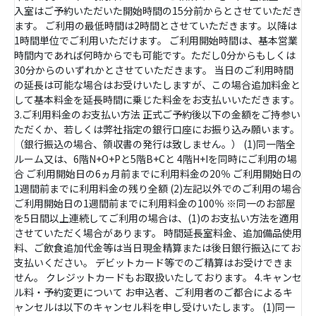
入室はご予約いただいた開始時間の15分前からとさせていただき
ます。 ご利用の最低時間は2時間とさせていただきます。以降は
1時間単位でご利用いただけます。 ご利用開始時間は、基本営業
時間内であれば何時からでも可能です。ただし0分からもしくは
30分からのいずれかとさせていただきます。 当日のご利用時間
の延長は可能な場合はお受けいたしますが、この場合追加料金と
して基本料金を延長時間に乗じた料金をお支払いいただきます。
3.ご利用料金のお支払い方法 正式ご予約後以下の金額をご持参い
ただくか、若しくは弊社指定の銀行口座にお振り込み願います。
（銀行振込の場合、領収書の発行は致しません。） (1)同一階全
ルーム又は、6階N+O+Pと5階B+Cと 4階H+Iを同時にご利用の場
合 ご利用開始日の6ヵ月前までに利用料金の20％ ご利用開始日の
1週間前までに利用料金の残り全額 (2)左記以外でのご利用の場合
ご利用開始日の1週間前までに利用料金の100％ ※同一のお部屋
を5日間以上連続してご利用の場合は、(1)のお支払い方法を適用
させていただく場合があります。 時間延長室料金、追加備品使用
料、ご飲食追加代金等は当日現金精算または後日銀行振込にてお
支払いください。 デビットカード等でのご精算はお受けできま
せん。 クレジットカードもお取扱いたしております。 4.キャンセ
ル料・予約変更について お申込者、ご利用者のご都合によるキ
ャンセルは以下のキャンセル料を申し受けいたします。 (1)同一