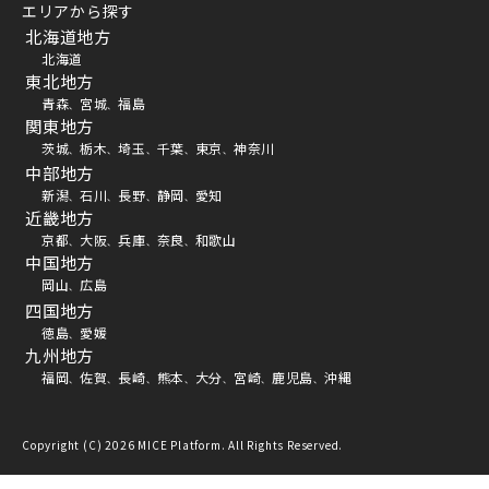
エリアから探す
北海道地方
北海道
東北地方
青森
宮城
福島
、
、
関東地方
茨城
栃木
埼玉
千葉
東京
神奈川
、
、
、
、
、
中部地方
新潟
石川
長野
静岡
愛知
、
、
、
、
近畿地方
京都
大阪
兵庫
奈良
和歌山
、
、
、
、
中国地方
岡山
広島
、
四国地方
徳島
愛媛
、
九州地方
福岡
佐賀
長崎
熊本
大分
宮崎
鹿児島
沖縄
、
、
、
、
、
、
、
Copyright (C) 2026 MICE Platform. All Rights Reserved.