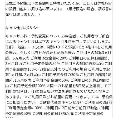
正式ご予約後以下の金額をご持参いただくか、若しくは弊社指定
の銀行口座にお振り込み願います。 （銀行振込の場合、領収書の
発行は致しません。）
キャンセルポリシー
キャンセル料・予約変更について お申込者、ご利用者のご都合
によるキャンセルは以下のキャンセル料を申し受けいたします。
(1)同一階全ルーム又は、6階N+O+Pと5階B+Cと 4階H+Iをご利用
の場合、もしくは当社が必要と認めた場合 ご利用日の起算3ヵ月
超、6ヵ月以内 ご利用予定金額の20％ ご利用日の起算1週間超、
3ヵ月以内 ご利用予定金額の50％ ご利用日の起算1週間以内 ご利
用予定金額の100％ (2)左記以外でのご利用の場合 ご利用日の起
算1ヵ月超､2ヵ月以内 ご利用予定金額の30％ ご利用日の起算1週
間超､1ヵ月以内 ご利用予定金額の50％ ご利用日の起算1週間以
内 ご利用予定金額100％ ※同一のお部屋を5日間以上連続してご
利用の場合は、(1)のお支払い方法を適用させていただく場合が
あります。 ※ご利用日及びお部屋の変更につきましては、予約係
にご相談ください。 ご飲食代金のキャンセル料 ご利用日の3日前
ご利用予定金額の30％ ご利用日の2日前から前日17時迄 ご利用
予定金額の50％ ご利用日の前日17時以降 ご利用予定金額の