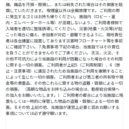
備、備品を汚損・毀損し、または紛失された場合はその損害を賠
償していただきます。 喫煙室以外は全館禁煙です。 ご利用の際
に発生するゴミはお持ち帰りください。 施設内（ロビー・室
内・エレベーターホール等）が混雑しないよう、ご利用者様側で
入場者を適切に整理誘導してください。 災害(地震・火災等)が起
こった場合に備え、参加者が対応・避難できるように、現地責任
者は各会議室に設置してあります災害時フローチャート等を事前
にご確認下さい。 7.免責事項 下記の場合、当施設ではその責任
を負うことができませんのでご了承ください。 天災、火災、そ
の他不可抗力により当施設の利用が困難になった場合のその利用
に際する一切の損害。 ご利用者が上記5（ご利用制限）、6（禁
止・注意事項）に違反されたため当施設のご利用を謝絶すること
によって生じた一切の損害。 ご利用者および第三者の所有物や現
金等の貴重品、その他これらに類する物の盗難・毀損による一切
の損害。 （高額な物品をお持ち込みの場合は、動産総合保険へ
の加入をお願いいたします。） ご利用者の都合により当施設に残
置もしくは一時的に保管した物品の盗難・毀損による一切の損
害。 8.その他 上記の他、当施設が運営上必要と認めお願いする
事項については必ず遵守願います。