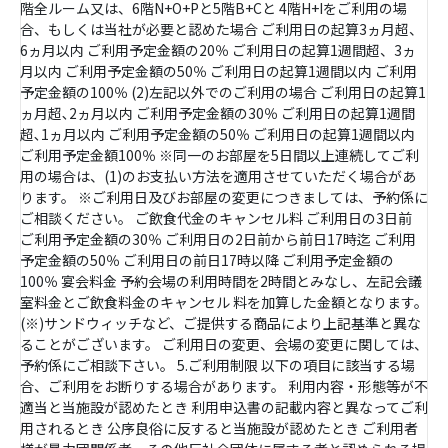
階全ルーム又は、6階N+O+Pと5階B+Cと 4階H+Iをご利用の場
合、もしくは当社が必要と認めた場合 ご利用日の起算3ヵ月超、
6ヵ月以内 ご利用予定金額の20％ ご利用日の起算1週間超、3ヵ
月以内 ご利用予定金額の50％ ご利用日の起算1週間以内 ご利用
予定金額の100％ (2)左記以外でのご利用の場合 ご利用日の起算1
ヵ月超､2ヵ月以内 ご利用予定金額の30％ ご利用日の起算1週間
超､1ヵ月以内 ご利用予定金額の50％ ご利用日の起算1週間以内
ご利用予定金額100％ ※同一のお部屋を5日間以上連続してご利
用の場合は、(1)のお支払い方法を適用させていただく場合があ
ります。 ※ご利用日及びお部屋の変更につきましては、予約係に
ご相談ください。 ご飲食代金のキャンセル料 ご利用日の3日前
ご利用予定金額の30％ ご利用日の2日前から前日17時迄 ご利用
予定金額の50％ ご利用日の前日17時以降 ご利用予定金額の
100％ 宴会料金 予約会場の利用時間を2時間とみなし、左記会議
室料金とご飲食料金のキャンセル 料を加算した金額となります。
(※)サンドウィッチなど、ご提供する商品により上記基準と異な
ることがございます。 ご利用日の変更、会場の変更に関しては、
予約係にご相談下さい。 5.ご利用制限 以下の項目に該当する場
合、ご利用をお断りする場合があります。 利用内容・形態等が不
適当と当施設が認めたとき 利用申込書の記載内容と異なってご利
用されるとき 公序良俗に反すると当施設が認めたとき ご利用者