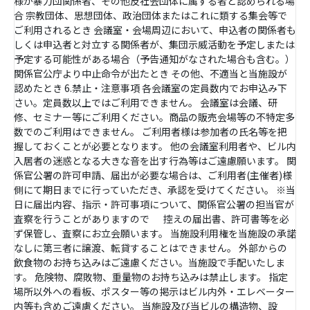
様が暴力団関係者、その他反社会団体に属する者と認められる場
合 宗教団体、思想団体、政治団体またはこれに類する集会等で
ご利用されるとき 会議室・会場周辺において、申込者の関係者も
しくは申込者と対立する関係者が、集団示威活動を予定しまたは
予定する可能性がある場合（予告通知がなされた場合も含む。）
関係官公庁より中止命令が出たとき その他、不適当と当施設が
認めたとき 6.禁止・注意事項 各会議室の定員数内でお申込み下
さい。定員数以上ではご利用できません。 会議室は会議、研
修、セミナー等にご利用ください。商品の販売会場等の不特定多
数でのご利用はできません。 ご利用者様は参加者の氏名等を把
握しておくことが必要となります。 他の会議室利用者や、ビル内
入居者の迷惑となる大きな音を出す行為等はご遠慮願います。 関
係官公署の許可申請、届出が必要な場合は、ご利用者(主催者)様
側にて期日までに行っていただき、承認を受けてください。 ※当
日に届出内容、指示・許可事項について、関係官公署の担当官が
査察を行うことがありますので 控えの届出書、許可書等を必
ず保管し、査察にお立会願います。 当施設利用権を当施設の承諾
なしに第三者に譲渡、転貸することはできません。 外部からの
飲食物のお持ち込みはご遠慮ください。当施設で手配いたしま
す。 危険物、腐敗物、重量物のお持ち込みは禁止します。 指定
場所以外への看板、ポスター等の掲示はビル内外・エレベーター
内等も含めご遠慮ください。 当施設及び当ビルの構造物、設