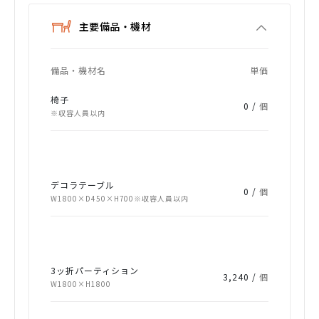
主要備品・機材
備品・機材名
単価
椅子
0 /
個
※収容人員以内
デコラテーブル
0 /
個
W1800×D450×H700※収容人員以内
3ッ折パーティション
3,240 /
個
W1800×H1800