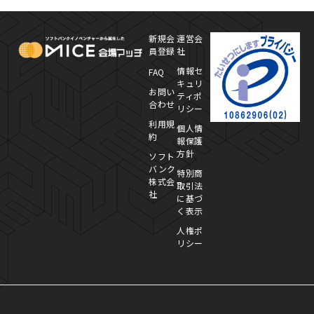
MICE Platform
プ
新規会
運営会
員登録
社
情報セ
FAQ
キュリ
お問い
ティポ
合わせ
リシー
利用規
個人情
約
報保護
方針
ソフト
バンク
特別商
株式会
取引法
社
に基づ
く表示
人権ポ
リシー