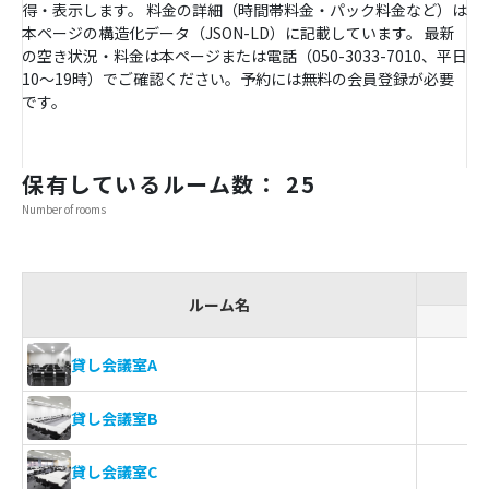
得・表示します。 料金の詳細（時間帯料金・パック料金など）は
本ページの構造化データ（JSON-LD）に記載しています。 最新
の空き状況・料金は本ページまたは電話（050-3033-7010、平日
10〜19時）でご確認ください。予約には無料の会員登録が必要
です。
保有しているルーム数： 25
Number of rooms
ルーム名
ス
貸し会議室A
貸し会議室B
貸し会議室C