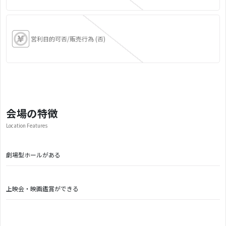
営利目的可否/販売行為 (否)
会場の特徴
Location Features
劇場型ホールがある
上映会・映画鑑賞ができる