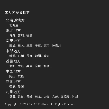
エリアから探す
北海道地方
北海道
東北地方
青森
宮城
福島
、
、
関東地方
茨城
栃木
埼玉
千葉
東京
神奈川
、
、
、
、
、
中部地方
新潟
石川
長野
静岡
愛知
、
、
、
、
近畿地方
京都
大阪
兵庫
奈良
和歌山
、
、
、
、
中国地方
岡山
広島
、
四国地方
徳島
愛媛
、
九州地方
福岡
佐賀
長崎
熊本
大分
宮崎
鹿児島
沖縄
、
、
、
、
、
、
、
Copyright (C) 2026 MICE Platform. All Rights Reserved.