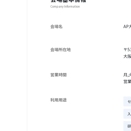
Company Information
会場名
AP
会場所在地
〒53
大阪
営業時間
月,
営業
利用用途
セ
入
研