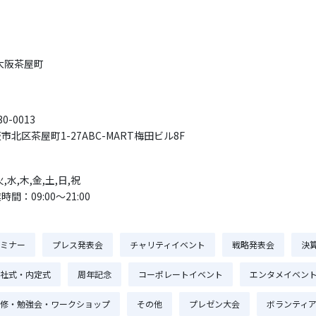
大阪茶屋町
0-0013
市北区茶屋町1-27ABC-MART梅田ビル8F
火,水,木,金,土,日,祝
時間：09:00〜21:00
ミナー
プレス発表会
チャリティイベント
戦略発表会
決
社式・内定式
周年記念
コーポレートイベント
エンタメイベン
修・勉強会・ワークショップ
その他
プレゼン大会
ボランティ