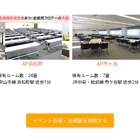
AP浜松町
AP市ヶ谷
保有ルーム数：24室
保有ルーム数：7室
JR山手線 浜松町駅 徒歩7分
JR中央・総武線 市ケ谷駅 徒歩1分
イベント会場・会議室を検索する