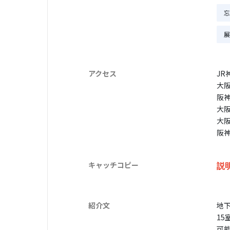
忘
展
アクセス
JR
大
阪
大
大
阪
キャッチコピー
説
紹介文
地
1
可