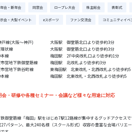
年会・新年会
同窓会
ロープレ大会
株主総会
表彰式
示会・大型イベント
eスポーツ
ファン交流会
コミュニティイベ
神戸線(大阪～神戸)
大阪駅 御堂筋北口より徒歩約3分
阪環状線
大阪駅 御堂筋北口より徒歩約3分
神本線
梅田駅 2F中央改札口より徒歩約1分
阪市営地下鉄御堂筋線
梅田駅 北改札より徒歩約3分
阪市営地下鉄谷町線
東梅田駅 北東改札・北西改札より徒歩約5
神本線
梅田駅 北東改札・北西改札より徒歩約5
明会・研修や各種セミナー・会議など様々な用途に対応
下鉄御堂筋線「梅田」駅をはじめ7駅12路線が集中するグッドアクセスで
5室27パターン、最大240名様（スクール形式）収容の豊富な会場バリエ
能です。