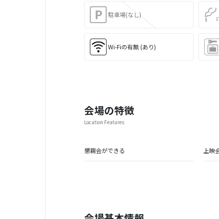
駐車場(なし)
Wi-Fiの有無 (あり)
会場の特徴
Location Features
懇親会ができる
上映
会場基本情報