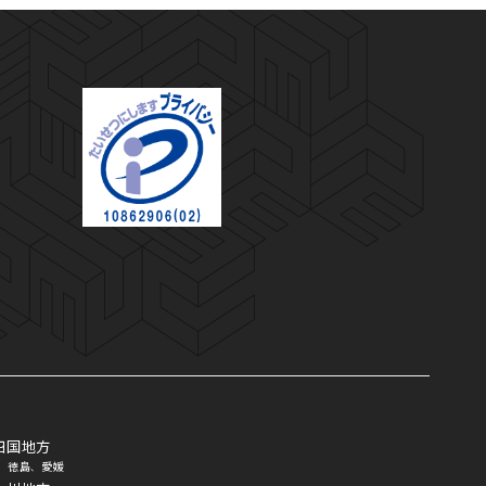
プライバシーマーク
四国地方
徳島
愛媛
、