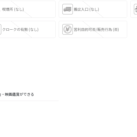
喫煙所 (なし)
搬出入口 (なし)
クロークの有無 (なし)
営利目的可否/販売行為 (否)
会・映画鑑賞ができる