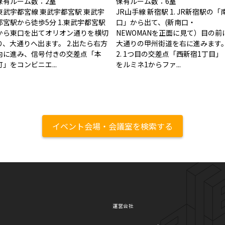
保有ルーム数：2室
保有ルーム数：6室
東武宇都宮線 東武宇都宮駅 東武宇
JR山手線 新宿駅 1. JR新宿駅の「
都宮駅から徒歩5分 1.東武宇都宮駅
口」から出て、(新南口・
から東口を出てオリオン通りを横切
NEWOMANを正面に見て）目の前
り、大通りへ出ます。 2.出たら右方
大通りの甲州街道を右に進みます
向に進み、信号付きの交差点「本
2. 1つ目の交差点「西新宿1丁目」
町」をコンビニエ...
をルミネ1からファ...
イベント会場・会議室を検索する
運営会社