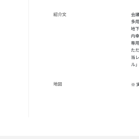
紹介文
会
多
地
内
専
た
当
ル
地図
※ 