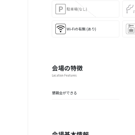
駐車場(なし)
Wi-Fiの有無 (あり)
会場の特徴
Location Features
懇親会ができる
会場基本情報