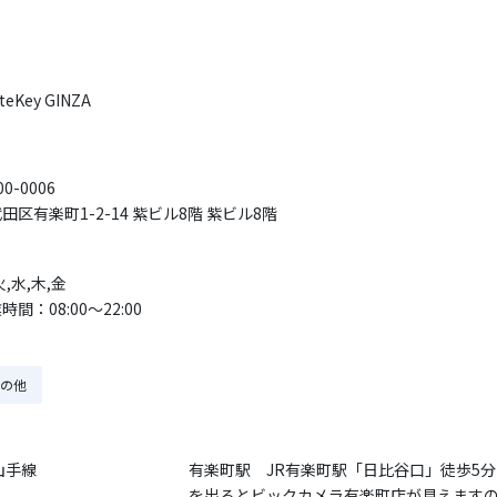
teKey GINZA
0-0006
田区有楽町1-2-14 紫ビル8階 紫ビル8階
火,水,木,金
時間：08:00〜22:00
の他
山手線
有楽町駅 JR有楽町駅「日比谷口」徒歩5分・
を出るとビックカメラ有楽町店が見えます