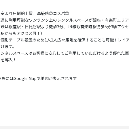
議室より圧倒的上質。高級感◎コスパ◎
用途に利用可能なワンランク上のレンタルスペースが銀座・有楽町エリア
下鉄は銀座駅・日比谷駅より徒歩3分、JR線も有楽町駅徒歩5分3駅アク
幸駅からもアクセス可！）
用個別テーブル設置のため1人1人広々距離を確保することも可能！レイ
だけます。
レンタルスペースはお客様に安心してご利用していただけるよう優れた室内
」を導入！
実際にはGoogle Mapで地図が表示されます