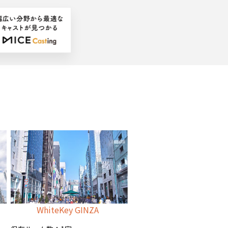
WhiteKey GINZA