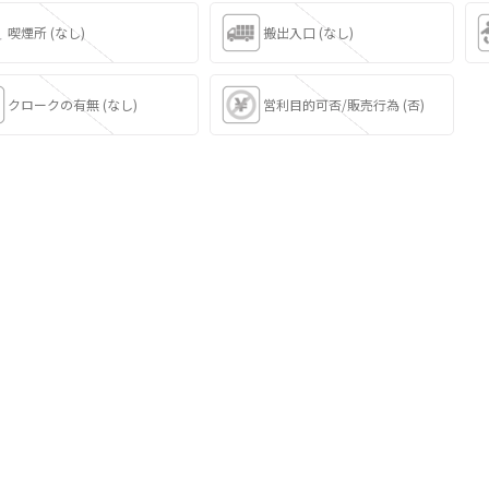
喫煙所 (なし)
搬出入口 (なし)
クロークの有無 (なし)
営利目的可否/販売行為 (否)