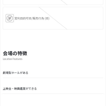
営利目的可否/販売行為 (否)
会場の特徴
Location Features
劇場型ホールがある
上映会・映画鑑賞ができる