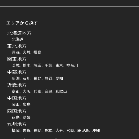
エリアから探す
北海道地方
北海道
東北地方
青森
宮城
福島
、
、
関東地方
茨城
栃木
埼玉
千葉
東京
神奈川
、
、
、
、
、
中部地方
新潟
石川
長野
静岡
愛知
、
、
、
、
近畿地方
京都
大阪
兵庫
奈良
和歌山
、
、
、
、
中国地方
岡山
広島
、
四国地方
徳島
愛媛
、
九州地方
福岡
佐賀
長崎
熊本
大分
宮崎
鹿児島
沖縄
、
、
、
、
、
、
、