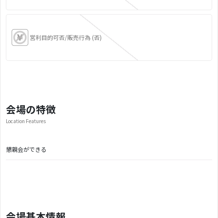
営利目的可否/販売行為 (否)
会場の特徴
Location Features
懇親会ができる
会場基本情報