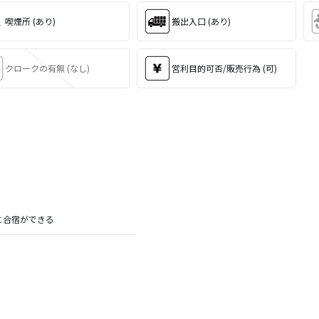
喫煙所 (あり)
搬出入口 (あり)
クロークの有無 (なし)
営利目的可否/販売行為 (可)
と合宿ができる