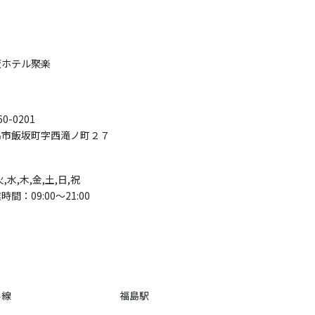
坂ホテル聚楽
0-0201
島市飯坂町字西滝ノ町２７
火,水,木,金,土,日,祝
時間：09:00〜21:00
形線
福島駅