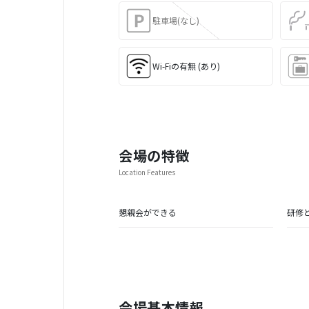
駐車場(なし)
Wi-Fiの有無 (あり)
会場の特徴
Location Features
懇親会ができる
研修
会場基本情報