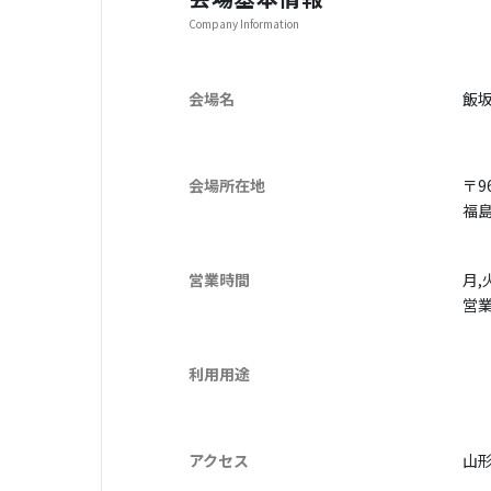
Company Information
会場名
飯
会場所在地
〒96
福
営業時間
月,
営業
利用用途
アクセス
山