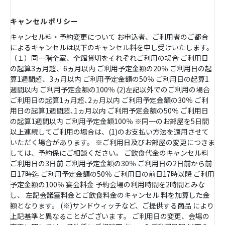
キャンセルポリシー
キャンセル料・予約変更について お申込者、ご利用者のご都合
によるキャンセルは以下のキャンセル料を申し受けいたします。
（１）同一階全室、全館貸切をそれぞれご利用の場合 ご利用日
の起算3ヵ月超、6ヵ月以内 ご利用予定金額の20％ ご利用日の起
算1週間超、3ヵ月以内 ご利用予定金額の50％ ご利用日の起算1
週間以内 ご利用予定金額の100％ (2)左記以外でのご利用の場合
ご利用日の起算1ヵ月超､2ヵ月以内 ご利用予定金額の30％ ご利
用日の起算1週間超､1ヵ月以内 ご利用予定金額の50％ ご利用日
の起算1週間以内 ご利用予定金額100％ ※同一のお部屋を5日間
以上連続してご利用の場合は、(1)のお支払い方法を適用させて
いただく場合があります。 ※ご利用日及びお部屋の変更につきま
しては、予約係にご相談ください。 ご飲食代金のキャンセル料
ご利用日の3日前 ご利用予定金額の30％ ご利用日の2日前から前
日17時迄 ご利用予定金額の50％ ご利用日の前日17時以降 ご利用
予定金額の100％ 宴会料金 予約会場の利用時間を2時間とみな
し、 左記会議室料金とご飲食料金のキャンセル 料を加算した金
額となります。 (※)サンドウィッチなど、ご提供する商品 により
上記基準と異なることがございま す。 ご利用日の変更、会場の