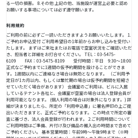
る一切の損害。 8.その他 上記の他、当施設が運営上必要と認め
お願いする事項については必ず遵守願います。
利用規約
ご利用の前に必ずご一読いただきますようお願いいたします。 1.
ご予約お申込受付 ご利用希望日の1年前からお申し込みを受付い
たします。 まずはご来社またはお電話で空室状況をご確認いただ
き、担当者と詳細をお打合せください。 TEL：03-5475-
6109 FAX：03-5475-8109 受付時間：平日 9:30～18:00
正式なご予約までに1週間の仮予約期間を設けることができま
す。1週間以内にご連絡なき場合は無効となります。 （ご利用予
定日が1カ月以内、もしくは繁忙期の場合は仮予約期間を短縮さ
せていただく場合があります） 会議室のご利用は、ビルに入居
しているテナント各社と、会議室が空室の場合は法人登録会員が
利用可能となります。 (個人利用の場合は対象外になります。) 詳
細が決まりましたら、所定の「利用申込書」に署名押印の上ご提
出いただきますと、正式ご予約となります。 この時点で所定の審
査に基づき、法人会員登録が行われます。 2.ご利用時間について
ご利用時間はご準備、片付け及び備品の搬入出の時間まで含めて
ご予約ください。 基本営業時間：午前9時～午後9時まで（※時