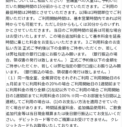
間外についてはご相談ください） 会議室への入室はご予約いた
だいた開始時間の15分前からとさせていただきます。 ご利用の
最低時間は2時間とさせていただきます。以降は1時間単位でご利
用いただけます。 ご利用開始時間は、基本営業時間内であれば何
時からでも可能です。ただし0分からもしくは30分からのいずれ
かとさせていただきます。 当日のご利用時間の延長は可能な場合
はお受けいたしますが、この場合追加料金として基本料金を延長
時間に乗じた料金をお支払いいただきます。 3.ご利用料金のお支
払い方法 正式ご予約後以下の金額をご持参いただくか、若しく
は弊社指定の銀行口座にお振り込み願います。 （銀行振込の場
合、領収書の発行は致しません。） 正式ご予約後以下の金額を
ご持参いただくか、若しくは弊社指定の銀行口座にお振り込み願
います。（銀行振込の場合、領収書の発行は致しません。）
（１）同一階全室、全館貸切をそれぞれご利用 ご利用開始日の6
ヵ月前までに利用料金の20％の場合 ご利用開始日の1週間前まで
に利用料金の残り全額 (2)左記以外でのご利用の場合 ご利用開始
日の1週間前までに利用料金の100％ ※同一のお部屋を5日間以上
連続してご利用の場合は、(1)のお支払い方法を適用させていた
だく場合があります。 時間延長室料金、追加備品使用料、ご飲食
追加代金等は当日現金精算または後日銀行振込にてお支払いくだ
さい。 デビットカード等でのご精算はお受けできません。 クレ
ジットカードもお取扱いたしております。