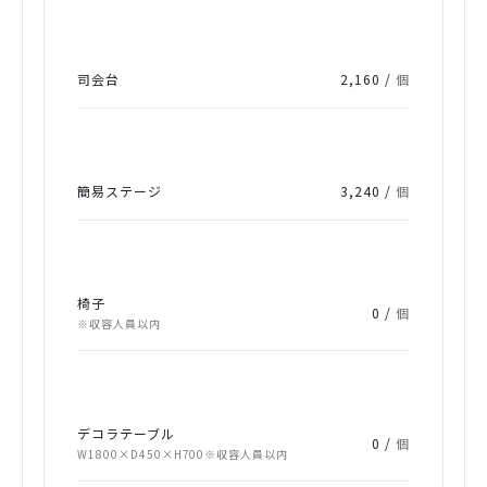
司会台
2,160 /
個
簡易ステージ
3,240 /
個
椅子
0 /
個
※収容人員以内
デコラテーブル
0 /
個
W1800×D450×H700※収容人員以内