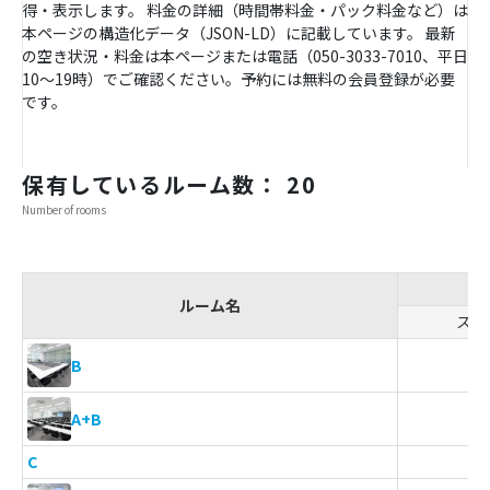
得・表示します。 料金の詳細（時間帯料金・パック料金など）は
本ページの構造化データ（JSON-LD）に記載しています。 最新
の空き状況・料金は本ページまたは電話（050-3033-7010、平日
10〜19時）でご確認ください。予約には無料の会員登録が必要
です。
保有しているルーム数： 20
Number of rooms
ルーム名
スク
3
B
9
A+B
C
-