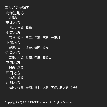
エリアから探す
北海道地方
北海道
東北地方
青森
宮城
福島
、
、
関東地方
茨城
栃木
埼玉
千葉
東京
神奈川
、
、
、
、
、
中部地方
新潟
石川
長野
静岡
愛知
、
、
、
、
近畿地方
京都
大阪
兵庫
奈良
和歌山
、
、
、
、
中国地方
岡山
広島
、
四国地方
徳島
愛媛
、
九州地方
福岡
佐賀
長崎
熊本
大分
宮崎
鹿児島
沖縄
、
、
、
、
、
、
、
Copyright (C) 2026 MICE Platform. All Rights Reserved.