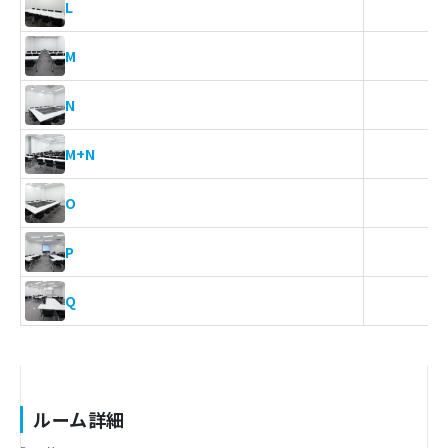
-
L
1
M
1
N
4
M+N
1
O
4
P
5
Q
ルーム詳細