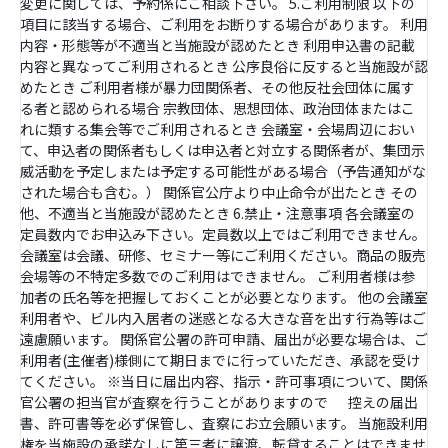
変更に関しては、予約係にご相談下さい。 5.ご利用制限 以下の
項目に該当する場合、ご利用をお断りする場合があります。 利用
内容・形態等が不適当と当施設が認めたとき 利用申込書の記載
内容と異なってご利用されるとき 公序良俗に反すると当施設が認
めたとき ご利用者様が暴力団関係者、その他反社会団体に属す
る者と認められる場合 宗教団体、思想団体、政治団体またはこ
れに類する集会等でご利用されるとき 会議室・会場周辺におい
て、申込者の関係者もしくは申込者と対立する関係者が、集団示
威活動を予定しまたは予定する可能性がある場合（予告通知がな
された場合も含む。） 関係官公庁より中止命令が出たとき その
他、不適当と当施設が認めたとき 6.禁止・注意事項 各会議室の
定員数内でお申込み下さい。定員数以上ではご利用できません。
会議室は会議、研修、セミナー等にご利用ください。商品の販売
会場等の不特定多数でのご利用はできません。 ご利用者様は参
加者の氏名等を把握しておくことが必要となります。 他の会議室
利用者や、ビル内入居者の迷惑となる大きな音を出す行為等はご
遠慮願います。 関係官公署の許可申請、届出が必要な場合は、ご
利用者(主催者)様側にて期日までに行っていただき、承認を受け
てください。 ※当日に届出内容、指示・許可事項について、関係
官公署の担当官が査察を行うことがありますので 控えの届出
書、許可書等を必ず保管し、査察にお立会願います。 当施設利用
権を当施設の承諾なしに第三者に譲渡、転貸することはできませ