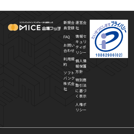
MICE Platform
プ
新規会
運営会
員登録
社
情報セ
FAQ
キュリ
お問い
ティポ
合わせ
リシー
利用規
個人情
約
報保護
方針
ソフト
バンク
特別商
株式会
取引法
社
に基づ
く表示
人権ポ
リシー