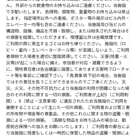
ん。 外部からの飲食物のお持ち込みはご遠慮ください。当施設
で手配いたします。 危険物、腐敗物、重量物のお持ち込みは禁止
します。 指定場所以外への看板、ポスター等の掲示はビル内外・
エレベーター内等も含めご遠慮ください。 当施設及び当ビルの
構造物、設備、備品を汚損・毀損し、または紛失された場合はそ
の損害を賠償していただきます。 喫煙室以外は全館禁煙です。
ご利用の際に発生するゴミはお持ち帰りください。 施設内（ロ
ビー・室内・エレベーターホール等）が混雑しないよう、ご利用
者様側で入場者を適切に整理誘導してください。 災害(地震・火
災等)が起こった場合に備え、参加者が対応・避難できるよう
に、現地責任者は各会議室に設置してあります災害時フローチャ
ート等を事前にご確認下さい。 7.免責事項 下記の場合、当施設
ではその責任を負うことができませんのでご了承ください。 天
災、火災、その他不可抗力により当施設の利用が困難になった場
合のその利用に際する一切の損害。 ご利用者が上記5（ご利用制
限）、6（禁止・注意事項）に違反されたため当施設のご利用を
謝絶することによって生じた一切の損害。 ご利用者および第三者
の所有物や現金等の貴重品、その他これらに類する物の盗難・毀
損による一切の損害。 （高額な物品をお持ち込みの場合は、動
産総合保険への加入をお願いいたします。） ご利用者の都合によ
り当施設に残置もしくは一時的に保管した物品の盗難・毀損によ