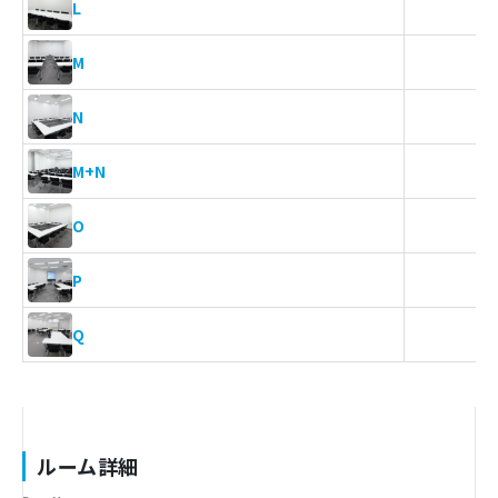
-
L
1
M
1
N
4
M+N
1
O
4
P
5
Q
ルーム詳細