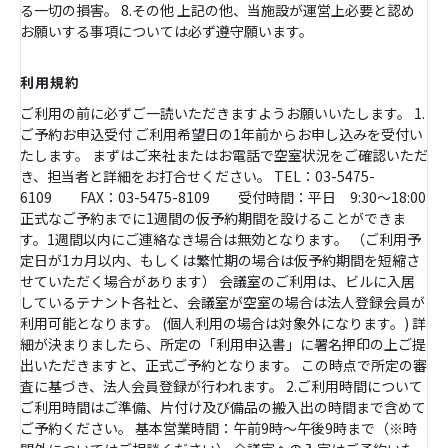
る一切の損害。 8.その他 上記の他、当施設が運営上必要と認め
お願いする事項については必ず遵守願います。
利用規約
ご利用の前に必ずご一読いただきますようお願いいたします。 1.
ご予約お申込受付 ご利用希望日の1年前からお申し込みを受付い
たします。 まずはご来社またはお電話で空室状況をご確認いただ
き、担当者と詳細をお打合せください。 TEL：03-5475-
6109 FAX：03-5475-8109 受付時間：平日 9:30～18:00
正式なご予約までに1週間の仮予約期間を設けることができま
す。1週間以内にご連絡なき場合は無効となります。 （ご利用予
定日が1カ月以内、もしくは繁忙期の場合は仮予約期間を短縮さ
せていただく場合があります） 会議室のご利用は、ビルに入居
しているテナント各社と、会議室が空室の場合は法人登録会員が
利用可能となります。 (個人利用の場合は対象外になります。) 詳
細が決まりましたら、所定の「利用申込書」に署名押印の上ご提
出いただきますと、正式ご予約となります。 この時点で所定の審
査に基づき、法人会員登録が行われます。 2.ご利用時間について
ご利用時間はご準備、片付け及び備品の搬入出の時間まで含めて
ご予約ください。 基本営業時間：午前9時～午後9時まで（※時