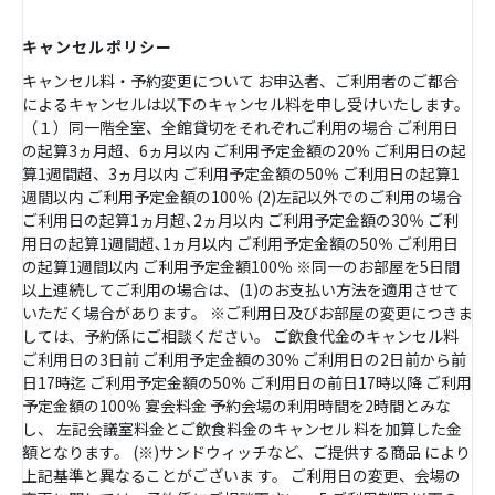
キャンセルポリシー
キャンセル料・予約変更について お申込者、ご利用者のご都合
によるキャンセルは以下のキャンセル料を申し受けいたします。
（１）同一階全室、全館貸切をそれぞれご利用の場合 ご利用日
の起算3ヵ月超、6ヵ月以内 ご利用予定金額の20％ ご利用日の起
算1週間超、3ヵ月以内 ご利用予定金額の50％ ご利用日の起算1
週間以内 ご利用予定金額の100％ (2)左記以外でのご利用の場合
ご利用日の起算1ヵ月超､2ヵ月以内 ご利用予定金額の30％ ご利
用日の起算1週間超､1ヵ月以内 ご利用予定金額の50％ ご利用日
の起算1週間以内 ご利用予定金額100％ ※同一のお部屋を5日間
以上連続してご利用の場合は、(1)のお支払い方法を適用させて
いただく場合があります。 ※ご利用日及びお部屋の変更につきま
しては、予約係にご相談ください。 ご飲食代金のキャンセル料
ご利用日の3日前 ご利用予定金額の30％ ご利用日の2日前から前
日17時迄 ご利用予定金額の50％ ご利用日の前日17時以降 ご利用
予定金額の100％ 宴会料金 予約会場の利用時間を2時間とみな
し、 左記会議室料金とご飲食料金のキャンセル 料を加算した金
額となります。 (※)サンドウィッチなど、ご提供する商品 により
上記基準と異なることがございま す。 ご利用日の変更、会場の