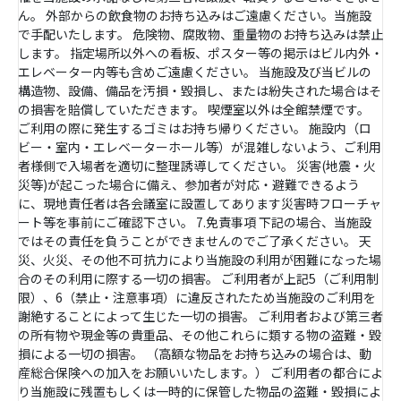
ん。 外部からの飲食物のお持ち込みはご遠慮ください。当施設
で手配いたします。 危険物、腐敗物、重量物のお持ち込みは禁止
します。 指定場所以外への看板、ポスター等の掲示はビル内外・
エレベーター内等も含めご遠慮ください。 当施設及び当ビルの
構造物、設備、備品を汚損・毀損し、または紛失された場合はそ
の損害を賠償していただきます。 喫煙室以外は全館禁煙です。
ご利用の際に発生するゴミはお持ち帰りください。 施設内（ロ
ビー・室内・エレベーターホール等）が混雑しないよう、ご利用
者様側で入場者を適切に整理誘導してください。 災害(地震・火
災等)が起こった場合に備え、参加者が対応・避難できるよう
に、現地責任者は各会議室に設置してあります災害時フローチャ
ート等を事前にご確認下さい。 7.免責事項 下記の場合、当施設
ではその責任を負うことができませんのでご了承ください。 天
災、火災、その他不可抗力により当施設の利用が困難になった場
合のその利用に際する一切の損害。 ご利用者が上記5（ご利用制
限）、6（禁止・注意事項）に違反されたため当施設のご利用を
謝絶することによって生じた一切の損害。 ご利用者および第三者
の所有物や現金等の貴重品、その他これらに類する物の盗難・毀
損による一切の損害。 （高額な物品をお持ち込みの場合は、動
産総合保険への加入をお願いいたします。） ご利用者の都合によ
り当施設に残置もしくは一時的に保管した物品の盗難・毀損によ