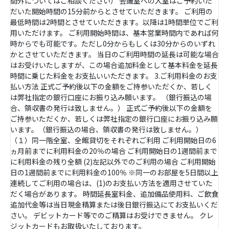
間外についてはご相談ください） 会議室への入室はご予約いた
だいた開始時間の15分前からとさせていただきます。 ご利用の
最低時間は2時間とさせていただきます。以降は1時間単位でご利
用いただけます。 ご利用開始時間は、基本営業時間内であれば何
時からでも可能です。ただし0分からもしくは30分からのいずれ
かとさせていただきます。 当日のご利用時間の延長は可能な場合
はお受けいたしますが、この場合追加料金として基本料金を延長
時間に乗じた料金をお支払いいただきます。 3.ご利用料金のお支
払い方法 正式ご予約後以下の金額をご持参いただくか、若しく
は弊社指定の銀行口座にお振り込み願います。 （銀行振込の場
合、領収書の発行は致しません。） 正式ご予約後以下の金額を
ご持参いただくか、若しくは弊社指定の銀行口座にお振り込み願
います。（銀行振込の場合、領収書の発行は致しません。）
（１）同一階全室、全館貸切をそれぞれご利用 ご利用開始日の6
ヵ月前までに利用料金の20％の場合 ご利用開始日の1週間前まで
に利用料金の残り全額 (2)左記以外でのご利用の場合 ご利用開始
日の1週間前までに利用料金の100％ ※同一のお部屋を5日間以上
連続してご利用の場合は、(1)のお支払い方法を適用させていた
だく場合があります。 時間延長室料金、追加備品使用料、ご飲食
追加代金等は当日現金精算または後日銀行振込にてお支払いくだ
さい。 デビットカード等でのご精算はお受けできません。 クレ
ジットカードもお取扱いたしております。