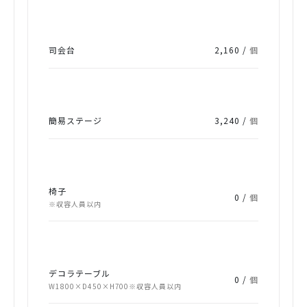
司会台
2,160 /
個
簡易ステージ
3,240 /
個
椅子
0 /
個
※収容人員以内
デコラテーブル
0 /
個
W1800×D450×H700※収容人員以内