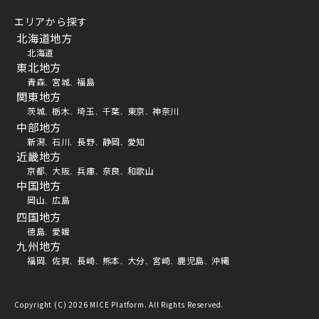
エリアから探す
北海道地方
北海道
東北地方
青森
宮城
福島
、
、
関東地方
茨城
栃木
埼玉
千葉
東京
神奈川
、
、
、
、
、
中部地方
新潟
石川
長野
静岡
愛知
、
、
、
、
近畿地方
京都
大阪
兵庫
奈良
和歌山
、
、
、
、
中国地方
岡山
広島
、
四国地方
徳島
愛媛
、
九州地方
福岡
佐賀
長崎
熊本
大分
宮崎
鹿児島
沖縄
、
、
、
、
、
、
、
Copyright (C) 2026 MICE Platform. All Rights Reserved.