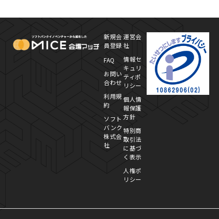
MICE Platform
プ
新規会
運営会
員登録
社
情報セ
FAQ
キュリ
お問い
ティポ
合わせ
リシー
利用規
個人情
約
報保護
方針
ソフト
バンク
特別商
株式会
取引法
社
に基づ
く表示
人権ポ
リシー