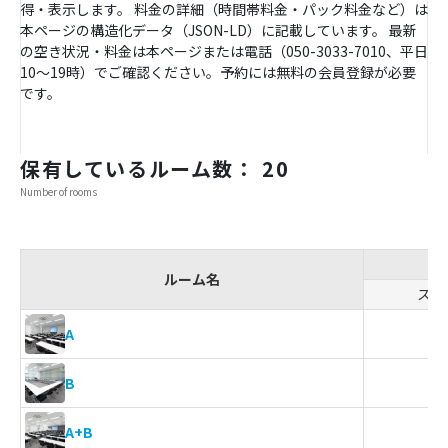
得・表示します。 料金の詳細（時間帯料金・パック料金など）は
本ページの構造化データ（JSON-LD）に記載しています。 最新
の空き状況・料金は本ページまたは電話（050-3033-7010、平日
10〜19時）でご確認ください。予約には無料の会員登録が必要
です。
保有しているルーム数： 20
Number of rooms
ルーム名
スク
5
A
3
B
9
A+B