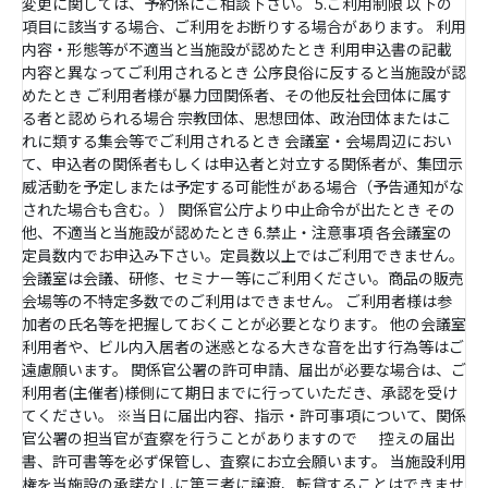
変更に関しては、予約係にご相談下さい。 5.ご利用制限 以下の
項目に該当する場合、ご利用をお断りする場合があります。 利用
内容・形態等が不適当と当施設が認めたとき 利用申込書の記載
内容と異なってご利用されるとき 公序良俗に反すると当施設が認
めたとき ご利用者様が暴力団関係者、その他反社会団体に属す
る者と認められる場合 宗教団体、思想団体、政治団体またはこ
れに類する集会等でご利用されるとき 会議室・会場周辺におい
て、申込者の関係者もしくは申込者と対立する関係者が、集団示
威活動を予定しまたは予定する可能性がある場合（予告通知がな
された場合も含む。） 関係官公庁より中止命令が出たとき その
他、不適当と当施設が認めたとき 6.禁止・注意事項 各会議室の
定員数内でお申込み下さい。定員数以上ではご利用できません。
会議室は会議、研修、セミナー等にご利用ください。商品の販売
会場等の不特定多数でのご利用はできません。 ご利用者様は参
加者の氏名等を把握しておくことが必要となります。 他の会議室
利用者や、ビル内入居者の迷惑となる大きな音を出す行為等はご
遠慮願います。 関係官公署の許可申請、届出が必要な場合は、ご
利用者(主催者)様側にて期日までに行っていただき、承認を受け
てください。 ※当日に届出内容、指示・許可事項について、関係
官公署の担当官が査察を行うことがありますので 控えの届出
書、許可書等を必ず保管し、査察にお立会願います。 当施設利用
権を当施設の承諾なしに第三者に譲渡、転貸することはできませ