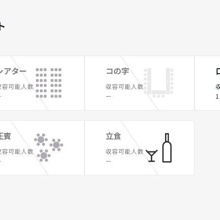
ト
シアター
コの字
収容可能人数
収容可能人数
ー
ー
1
正賓
立食
収容可能人数
収容可能人数
ー
ー