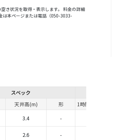
空き状況を取得・表示します。 料金の詳細
本ページまたは電話（050-3033-
スペック
概算費用
天井高(m)
形
1時間料金(円)
時間帯料金(
3.4
-
-
-
2.6
-
-
-