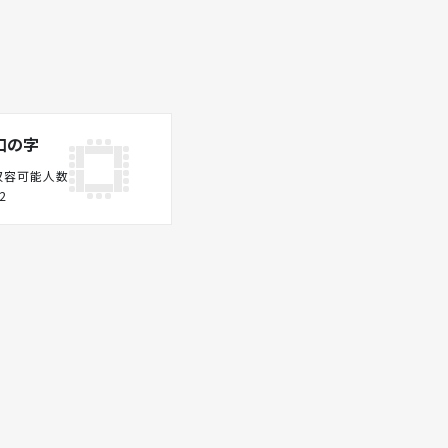
口の字
収容可能人数
2