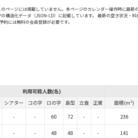
このページには掲載していません。本ページのカレンダー操作時に最新の
構造化データ（JSON-LD）に記載しています。 最新の空き状況・料金は
い。予約には無料の会員登録が必要です。
利用可能人数(名)
シアター
コの字
ロの字
島型
立食
正賓
面積(m²)
-
-
60
72
-
-
236
-
-
48
48
-
-
141