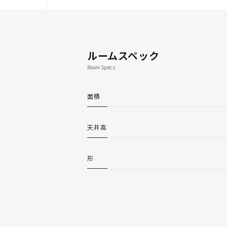
ルームスペック
Room Specs
面積
天井高
形