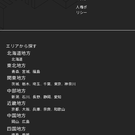
人権ポ
リシー
エリアから探す
北海道地方
北海道
東北地方
青森
宮城
福島
、
、
関東地方
茨城
栃木
埼玉
千葉
東京
神奈川
、
、
、
、
、
中部地方
新潟
石川
長野
静岡
愛知
、
、
、
、
近畿地方
京都
大阪
兵庫
奈良
和歌山
、
、
、
、
中国地方
岡山
広島
、
四国地方
徳島
愛媛