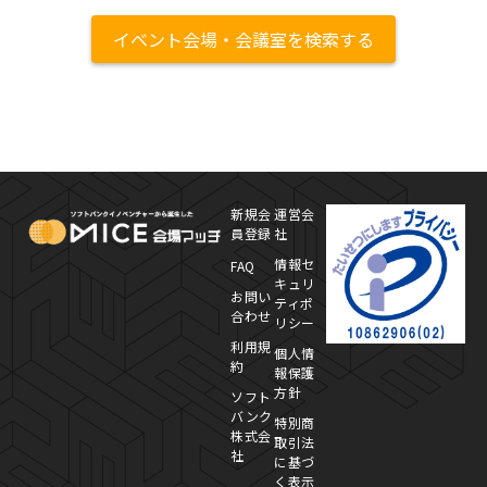
イベント会場・会議室を検索する
MICE Platform
プ
新規会
運営会
員登録
社
情報セ
FAQ
キュリ
お問い
ティポ
合わせ
リシー
利用規
個人情
約
報保護
方針
ソフト
バンク
特別商
株式会
取引法
社
に基づ
く表示