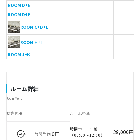
ROOM D+E
2
ROOM D+E
2
3
ROOM C+D+E
8
ROOM H+I
ROOM J+K
2
ルーム詳細
Room Menu
概算費用
ルーム料金
時間帯1
午前
28,000円
0円
1時間単価
（09:00〜12:00）