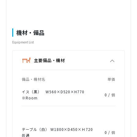
機材・備品
Equipment List
主要備品・機材
備品・機材名
単価
イス（黒） W560×D520×H770
0 /
個
※Room
テーブル（白） W1800×D450×Ｈ720
0 /
個
共通