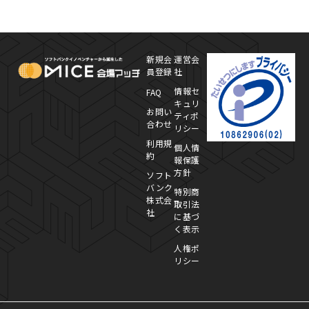
MICE Platform
プ
新規会
運営会
員登録
社
情報セ
FAQ
キュリ
お問い
ティポ
合わせ
リシー
利用規
個人情
約
報保護
方針
ソフト
バンク
特別商
株式会
取引法
社
に基づ
く表示
人権ポ
リシー