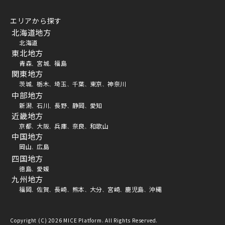
エリアから探す
北海道地方
北海道
東北地方
青森
宮城
福島
、
、
関東地方
茨城
栃木
埼玉
千葉
東京
神奈川
、
、
、
、
、
中部地方
新潟
石川
長野
静岡
愛知
、
、
、
、
近畿地方
京都
大阪
兵庫
奈良
和歌山
、
、
、
、
中国地方
岡山
広島
、
四国地方
徳島
愛媛
、
九州地方
福岡
佐賀
長崎
熊本
大分
宮崎
鹿児島
沖縄
、
、
、
、
、
、
、
Copyright (C) 2026 MICE Platform. All Rights Reserved.