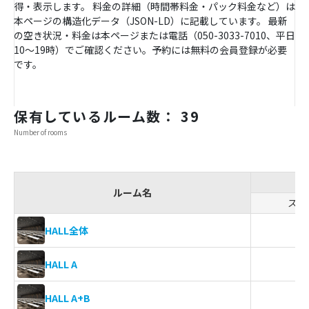
得・表示します。 料金の詳細（時間帯料金・パック料金など）は
本ページの構造化データ（JSON-LD）に記載しています。 最新
の空き状況・料金は本ページまたは電話（050-3033-7010、平日
10〜19時）でご確認ください。予約には無料の会員登録が必要
です。
保有しているルーム数： 39
Number of rooms
ルーム名
スク
8
HALL全体
3
HALL A
3
HALL A+B