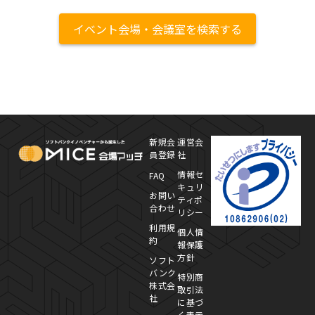
イベント会場・会議室を検索する
MICE Platform
プ
新規会
運営会
員登録
社
情報セ
FAQ
キュリ
お問い
ティポ
合わせ
リシー
利用規
個人情
約
報保護
方針
ソフト
バンク
特別商
株式会
取引法
社
に基づ
く表示