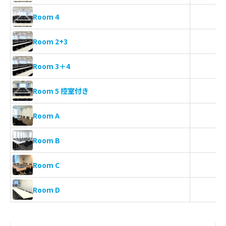
Room 4
Room 2+3
Room 3＋4
Room 5 控室付き
Room A
Room B
Room C
Room D