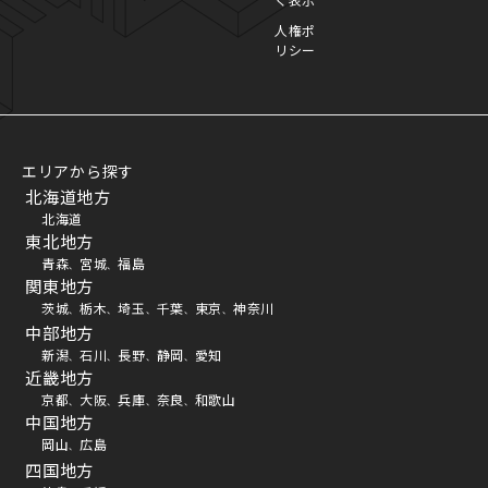
人権ポ
リシー
エリアから探す
北海道地方
北海道
東北地方
青森
宮城
福島
、
、
関東地方
茨城
栃木
埼玉
千葉
東京
神奈川
、
、
、
、
、
中部地方
新潟
石川
長野
静岡
愛知
、
、
、
、
近畿地方
京都
大阪
兵庫
奈良
和歌山
、
、
、
、
中国地方
岡山
広島
、
四国地方