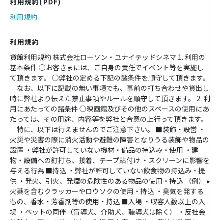
利用規約(PDF)
利用規約
利用規約
貸館利用規約 株式会社ローソン・ユナイテッドシネマ 1. 利用の
基本条件 ○お客さまには、ご自身の責任でイベント等を実施し
て頂きます。 ○弊社の定める下記の諸条件を順守して頂きます。
なお、以下に記載の無い事項でも、事前の打ち合わせや貸出し
時に弊社より伝えた禁止事項やルールを順守して頂きます。 2. 利
用にあたっての諸条件 ○映画館及びその他のスペースの使用にあ
たっては、その用途、内容等を弊社と合意の上行って頂きます。
特に、以下は行えませんのでご注意下さい。 ■装飾・設営 ・
火災や災害の際に消火活動や避難の障害となりうる装飾や物品の
設置 ・弊社が許可していない機材・備品の持込み・使用 ・建
物・設備への釘打ち、接着、テープ貼付け ・スクリーンに影響を
与える行為 ■持込 ・弊社が許可していない飲食物の持込み・提
供 ・発火、引火、発煙の危険性のある物品の使用・持込 （例） ▸
火薬を含むクラッカーやロウソクの使用・持込 ・臭気を発する
もの、香水・芳香剤等の使用・持込 ■入場 ・収容人数以上の入
場 ・ペットの同伴（盲導犬、介助犬、聴導犬は除く） ・反社会