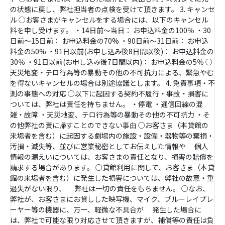
の状態に戻し、弊社担当者の点検を受けて頂きます。 3. キャンセ
ル ○お客さまがキャンセルをする場合には、以下のキャンセル
料を申し受けます。 ・14日前～当日： お申込料金の100％ ・30
日前～15日前： お申込料金の70% ・90日前～31日前： お申込
料金の50% ・91日以前(お申し込み後8日間以後)： お申込料金の
30％ ・91日以前(お申し込み後7日間以内)： お申込料金の5％ ○
天災地変・テロ行為等の暴動その他の不可抗力による、緊急やむ
を得ないキャンセルの場合は別途協議とします。 4. 免責事項・不
測の事態への対応 ○以下に起因する契約不履行・事故・損害に
ついては、弊社は責任を持ちません。 ・停電 ・通信回線の混
雑・故障 ・天災地変、テロ行為等の暴動その他の不可抗力 ・そ
の他弊社の責に帰すことのできない事由 ○お客さま（本貸館の
来場者を含む）に起因する劇場内の施設・設備・器物等の棄損・
汚損・滅失等、並びに営業秘密としてお伝えした情報や 個人
情報の漏えいについては、お客さまの責任となり、損害の賠償を
請求する場合があります。 ○貸館利用に関して、お客さま（本貸
館の来場者を含む）に発生した損害については、弊社の故意・重
過失がない限り、 弊社は一切の責任をもちません。 ○なお、
弊社が、お客さまにお貸しした映写機、マイク、ブルーレイプレ
ーヤー等の機器に、万一、軽微な不具合が 発生した場合に
は、弊社で可能な限り対応させて頂きますが、補償等の責任は負