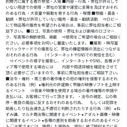
的勢力に属する者の参加・入場 ■内容・行為 ・弊社が許可して
いない用途での使用 ・弊社の営業や運営に支障を及ぼすおそれ
のある行為 ・大音量や振動を発する行為 ・喫煙 ■物販・募金・
勧誘 ・弊社が許可していない販売・募金・勧誘活動 ⇒ロビー
にて物品等の販売を希望される場合は、事前に弊社担当者にご相
談下さい。 ■ロゴ、写真の使用 ・弊社および劇場のロゴマー
ク、写真等の無断使用、掲載 ⇒使用をご希望の場合はご相談く
ださい。必要事項をお伺いし審査いたします。 ■撮影 ・映写室
やバックヤードでの撮影など、弊社の機密情報の流出につながる
おそれのある行為 （インターネットやSNSでの発信を含む）
⇒イベントの様子を撮影し、インターネットやSNS、各種メデ
ィア等で使用する場合には 内容や用途詳細を確認をさせて
頂く必要がございますので、事前に弊社担当者にご相談下さい。
■法令・権利 ・第三者の著作権その他の権利を侵害するおそれ
のある行為 （例） ▸権利元の許諾無く市販の映像ソフトを上映す
るイベント ⇒音楽や映像を使用する場合の著作権等の申請や
支払いは、お客様にて行って頂きます。 ・法令の規定、公の秩
序・善良の風俗に反するおそれのある行為、 もしくは犯罪を
助長したり社会通念上不適切と判断されたりする行為 （例） ▸ね
ずみ講、マルチ商法等に関連するイベント ▸アダルト画像・映像
に関連するイベント ▸各種の差別を助長するおそれのあるイベン
ト ○お客さまには、使用した場所を、貸出し終了時刻までに元