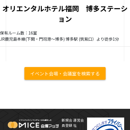
オリエンタルホテル福岡 博多ステーシ
ョン
保有ルーム数：16室
JR鹿児島本線(下関・門司港～博多) 博多駅 (筑紫口）より徒歩1分
イベント会場・会議室を検索する
MICE Platform
プ
新規会
運営会
員登録
社