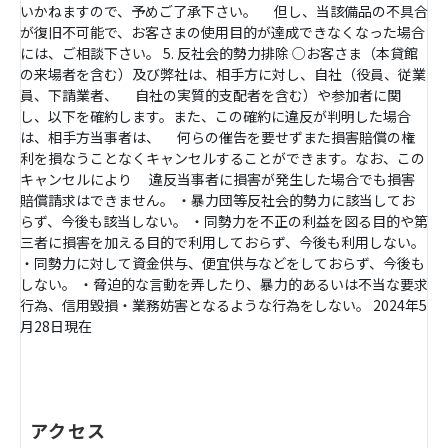
いかねますので、予めご了承下さい。 但し、当該備品の不具合
が復旧不可能で、お客さまの使用目的が達成できなくなった場合
には、ご相談下さい。 5. 反社会的勢力排除 ○お客さま（本貸館
の来場者を含む）及び弊社は、相手方に対し、自社（役員、従業
員、下請業者、 自社の実質的支配者を含む）や参加者に関
し、以下を確約します。また、この確約に違反が判明した場合
は、相手方当事者は、 何らの催告を要せずまた損害賠償の権
利を損なうことなくキャンセルすることができます。なお、この
キャンセルにより 違反当事者に損害が発生した場合でも損害
賠償請求はできません。 ・暴力団等反社会的勢力に該当してお
らず、今後も該当しない。 ・同勢力を不正の利益を図る目的や第
三者に損害を加える目的で利用しておらず、今後も利用しない。
・同勢力に対して資金供与、便宜供与などをしておらず、今後も
しない。 ・脅迫的な言動を弄したり、暴力的あるいは不当な要求
行為、信用毀損・業務妨害となるような行為をしない。 2024年5
月28日現在
アクセス