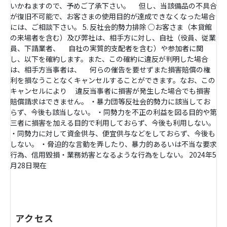
いかねますので、予めご了承下さい。 但し、当該備品の不具合
が復旧不可能で、お客さまの使用目的が達成できなくなった場合
には、ご相談下さい。 5. 反社会的勢力排除 ○お客さま（本貸館
の来場者を含む）及び弊社は、相手方に対し、自社（役員、従業
員、下請業者、 自社の実質的支配者を含む）や参加者に関
し、以下を確約します。また、この確約に違反が判明した場合
は、相手方当事者は、 何らの催告を要せずまた損害賠償の権
利を損なうことなくキャンセルすることができます。なお、この
キャンセルにより 違反当事者に損害が発生した場合でも損害
賠償請求はできません。 ・暴力団等反社会的勢力に該当してお
らず、今後も該当しない。 ・同勢力を不正の利益を図る目的や第
三者に損害を加える目的で利用しておらず、今後も利用しない。
・同勢力に対して資金供与、便宜供与などをしておらず、今後も
しない。 ・脅迫的な言動を弄したり、暴力的あるいは不当な要求
行為、信用毀損・業務妨害となるような行為をしない。 2024年5
月28日現在
アクセス