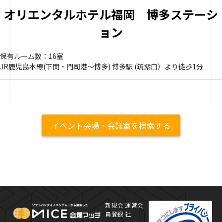
オリエンタルホテル福岡 博多ステーシ
ョン
保有ルーム数：16室
JR鹿児島本線(下関・門司港～博多) 博多駅 (筑紫口）より徒歩1分
イベント会場・会議室を検索する
MICE Platform
プ
新規会
運営会
員登録
社