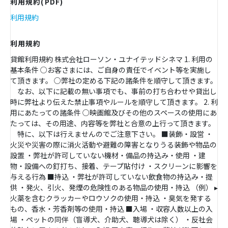
利用規約(PDF)
利用規約
利用規約
貸館利用規約 株式会社ローソン・ユナイテッドシネマ 1. 利用の
基本条件 ○お客さまには、ご自身の責任でイベント等を実施し
て頂きます。 ○弊社の定める下記の諸条件を順守して頂きます。
なお、以下に記載の無い事項でも、事前の打ち合わせや貸出し
時に弊社より伝えた禁止事項やルールを順守して頂きます。 2. 利
用にあたっての諸条件 ○映画館及びその他のスペースの使用にあ
たっては、その用途、内容等を弊社と合意の上行って頂きます。
特に、以下は行えませんのでご注意下さい。 ■装飾・設営 ・
火災や災害の際に消火活動や避難の障害となりうる装飾や物品の
設置 ・弊社が許可していない機材・備品の持込み・使用 ・建
物・設備への釘打ち、接着、テープ貼付け ・スクリーンに影響を
与える行為 ■持込 ・弊社が許可していない飲食物の持込み・提
供 ・発火、引火、発煙の危険性のある物品の使用・持込 （例） ▸
火薬を含むクラッカーやロウソクの使用・持込 ・臭気を発する
もの、香水・芳香剤等の使用・持込 ■入場 ・収容人数以上の入
場 ・ペットの同伴（盲導犬、介助犬、聴導犬は除く） ・反社会