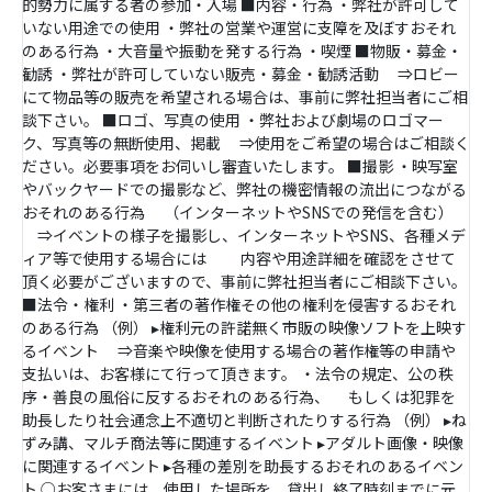
的勢力に属する者の参加・入場 ■内容・行為 ・弊社が許可して
いない用途での使用 ・弊社の営業や運営に支障を及ぼすおそれ
のある行為 ・大音量や振動を発する行為 ・喫煙 ■物販・募金・
勧誘 ・弊社が許可していない販売・募金・勧誘活動 ⇒ロビー
にて物品等の販売を希望される場合は、事前に弊社担当者にご相
談下さい。 ■ロゴ、写真の使用 ・弊社および劇場のロゴマー
ク、写真等の無断使用、掲載 ⇒使用をご希望の場合はご相談く
ださい。必要事項をお伺いし審査いたします。 ■撮影 ・映写室
やバックヤードでの撮影など、弊社の機密情報の流出につながる
おそれのある行為 （インターネットやSNSでの発信を含む）
⇒イベントの様子を撮影し、インターネットやSNS、各種メデ
ィア等で使用する場合には 内容や用途詳細を確認をさせて
頂く必要がございますので、事前に弊社担当者にご相談下さい。
■法令・権利 ・第三者の著作権その他の権利を侵害するおそれ
のある行為 （例） ▸権利元の許諾無く市販の映像ソフトを上映す
るイベント ⇒音楽や映像を使用する場合の著作権等の申請や
支払いは、お客様にて行って頂きます。 ・法令の規定、公の秩
序・善良の風俗に反するおそれのある行為、 もしくは犯罪を
助長したり社会通念上不適切と判断されたりする行為 （例） ▸ね
ずみ講、マルチ商法等に関連するイベント ▸アダルト画像・映像
に関連するイベント ▸各種の差別を助長するおそれのあるイベン
ト ○お客さまには、使用した場所を、貸出し終了時刻までに元