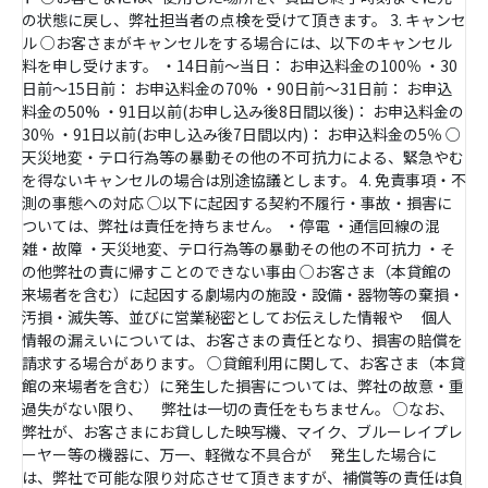
の状態に戻し、弊社担当者の点検を受けて頂きます。 3. キャンセ
ル ○お客さまがキャンセルをする場合には、以下のキャンセル
料を申し受けます。 ・14日前～当日： お申込料金の100％ ・30
日前～15日前： お申込料金の70% ・90日前～31日前： お申込
料金の50% ・91日以前(お申し込み後8日間以後)： お申込料金の
30％ ・91日以前(お申し込み後7日間以内)： お申込料金の5％ ○
天災地変・テロ行為等の暴動その他の不可抗力による、緊急やむ
を得ないキャンセルの場合は別途協議とします。 4. 免責事項・不
測の事態への対応 ○以下に起因する契約不履行・事故・損害に
ついては、弊社は責任を持ちません。 ・停電 ・通信回線の混
雑・故障 ・天災地変、テロ行為等の暴動その他の不可抗力 ・そ
の他弊社の責に帰すことのできない事由 ○お客さま（本貸館の
来場者を含む）に起因する劇場内の施設・設備・器物等の棄損・
汚損・滅失等、並びに営業秘密としてお伝えした情報や 個人
情報の漏えいについては、お客さまの責任となり、損害の賠償を
請求する場合があります。 ○貸館利用に関して、お客さま（本貸
館の来場者を含む）に発生した損害については、弊社の故意・重
過失がない限り、 弊社は一切の責任をもちません。 ○なお、
弊社が、お客さまにお貸しした映写機、マイク、ブルーレイプレ
ーヤー等の機器に、万一、軽微な不具合が 発生した場合に
は、弊社で可能な限り対応させて頂きますが、補償等の責任は負