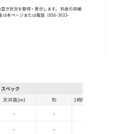
空き状況を取得・表示します。 料金の詳細
本ページまたは電話（050-3033-
スペック
概算費用
天井高(m)
形
1時間料金(円)
時間帯料金(
-
-
-
-
-
-
-
-