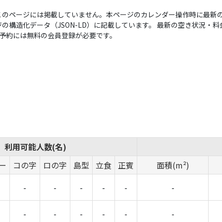
このページには掲載していません。本ページのカレンダー操作時に最新の
構造化データ（JSON-LD）に記載しています。 最新の空き状況・料金は
い。予約には無料の会員登録が必要です。
利用可能人数(名)
ー
コの字
ロの字
島型
立食
正賓
面積(m²)
-
-
-
-
-
-
-
-
-
-
-
-