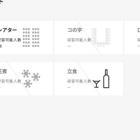
ト
シアター
コの字
収容可能人数
収容可能人数
8
ー
正賓
立食
収容可能人数
収容可能人数
ー
ー