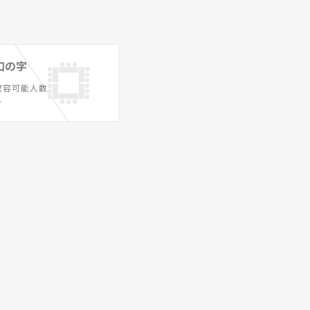
口の字
収容可能人数
ー