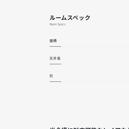
ルームスペック
Room Specs
面積
天井高
形