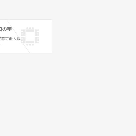
口の字
収容可能人数
ー