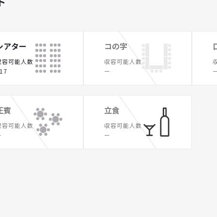
ト
シアター
コの字
収容可能人数
収容可能人数
17
ー
正賓
立食
収容可能人数
収容可能人数
ー
ー