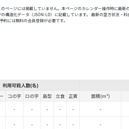
このページには掲載していません。本ページのカレンダー操作時に最新の
構造化データ（JSON-LD）に記載しています。 最新の空き状況・料金は
い。予約には無料の会員登録が必要です。
利用可能人数(名)
ー
コの字
ロの字
島型
立食
正賓
面積(m²)
-
-
-
-
-
-
-
-
-
-
-
-