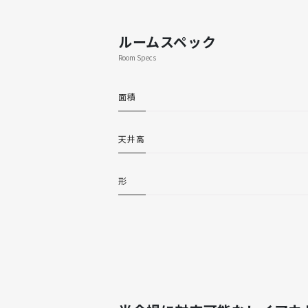
ルームスペック
Room Specs
面積
天井高
形