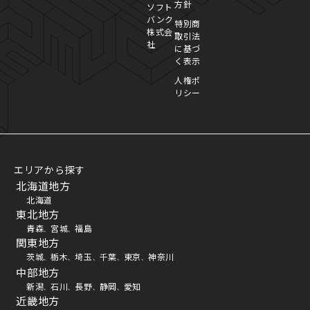
方針
ソフト
バンク
特別商
株式会
取引法
社
に基づ
く表示
人権ポ
リシー
エリアから探す
北海道地方
北海道
東北地方
青森
宮城
福島
、
、
関東地方
茨城
栃木
埼玉
千葉
東京
神奈川
、
、
、
、
、
中部地方
新潟
石川
長野
静岡
愛知
、
、
、
、
近畿地方