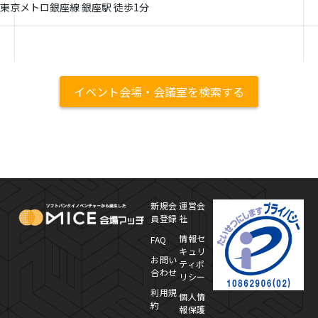
東京メトロ銀座線 銀座駅 徒歩1分
イベント会場・会議室を検索する
MICE Platform
プ
新規会
運営会
員登録
社
情報セ
FAQ
キュリ
お問い
ティポ
合わせ
リシー
利用規
個人情
約
報保護