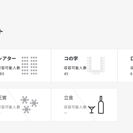
ト
シアター
コの字
収容可能人数
収容可能人数
80
45
6
正賓
立食
収容可能人数
収容可能人数
ー
ー