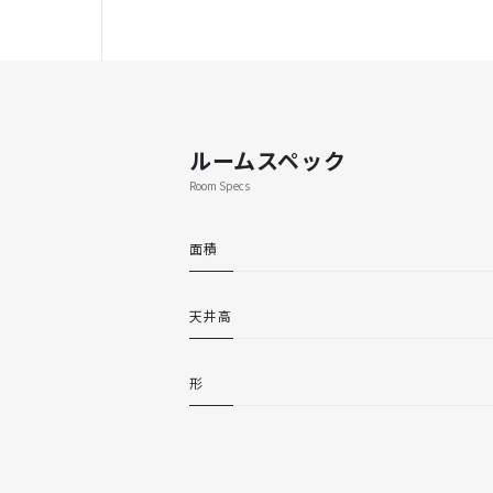
ルームスペック
Room Specs
面積
天井高
形