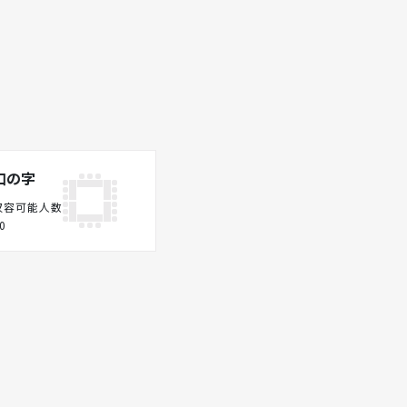
口の字
収容可能人数
0