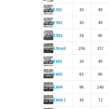
E501
30
49
E502
30
49
E503
54
90
E5Hall
236
357
E601
30
49
E603
63
90
E604
96
140
E604-1
36
72