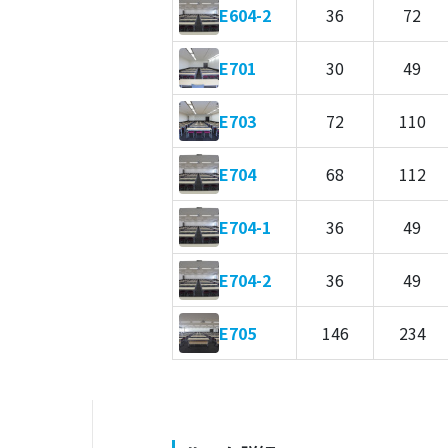
E604-2
36
72
E701
30
49
E703
72
110
E704
68
112
E704-1
36
49
E704-2
36
49
E705
146
234