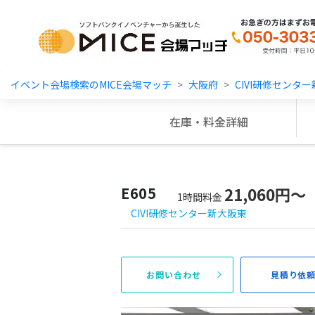
MICE Platform
イベント会場検索のMICE会場マッチ
大阪府
CIVI研修センタ
在庫・料金詳細
E605
21,060円〜
1時間料金
CIVI研修センター新大阪東
お問い合わせ
見積り依