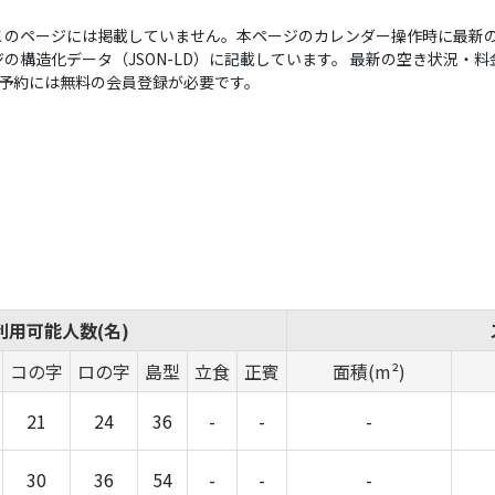
このページには掲載していません。本ページのカレンダー操作時に最新の
構造化データ（JSON-LD）に記載しています。 最新の空き状況・料金は
い。予約には無料の会員登録が必要です。
利用可能人数(名)
コの字
ロの字
島型
立食
正賓
面積(m²)
21
24
36
-
-
-
30
36
54
-
-
-