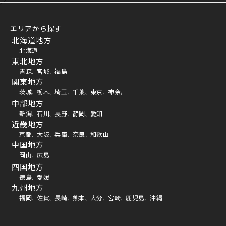
エリアから探す
北海道地方
北海道
東北地方
青森
宮城
福島
、
、
関東地方
茨城
栃木
埼玉
千葉
東京
神奈川
、
、
、
、
、
中部地方
新潟
石川
長野
静岡
愛知
、
、
、
、
近畿地方
京都
大阪
兵庫
奈良
和歌山
、
、
、
、
中国地方
岡山
広島
、
四国地方
徳島
愛媛
、
九州地方
福岡
佐賀
長崎
熊本
大分
宮崎
鹿児島
沖縄
、
、
、
、
、
、
、