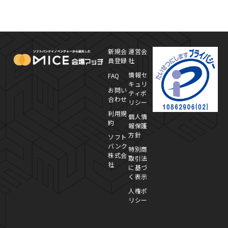
MICE Platform
プ
新規会
運営会
員登録
社
情報セ
FAQ
キュリ
お問い
ティポ
合わせ
リシー
利用規
個人情
約
報保護
方針
ソフト
バンク
特別商
株式会
取引法
社
に基づ
く表示
人権ポ
リシー