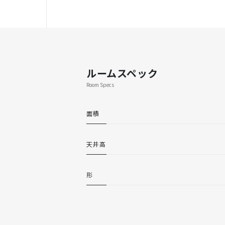
ルームスペック
Room Specs
面積
天井高
形