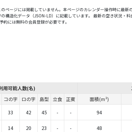
このページには掲載していません。本ページのカレンダー操作時に最新の
構造化データ（JSON-LD）に記載しています。 最新の空き状況・料金は
い。予約には無料の会員登録が必要です。
利用可能人数(名)
コの字
ロの字
島型
立食
正賓
面積(m²)
33
42
45
-
-
94
14
20
23
-
-
48