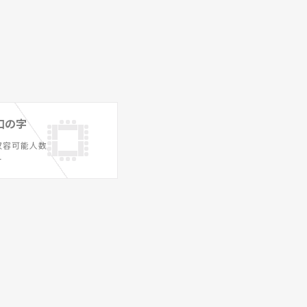
口の字
収容可能人数
ー