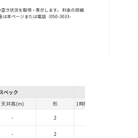
空き状況を取得・表示します。 料金の詳細
本ページまたは電話（050-3033-
スペック
概算費用
天井高(m)
形
1時間料金(円)
時間帯料金(
-
2
-
-
-
2
-
-