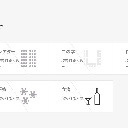
ト
シアター
コの字
収容可能人数
収容可能人数
ー
ー
正賓
立食
収容可能人数
収容可能人数
ー
ー