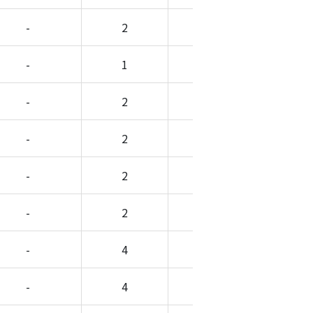
-
2
-
-
-
1
-
-
-
2
-
-
-
2
-
-
-
2
-
-
-
2
-
-
-
4
-
-
-
4
-
-