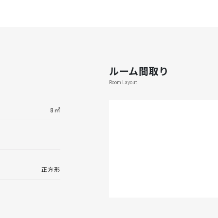
ルーム間取り
Room Layout
8㎡
正方形