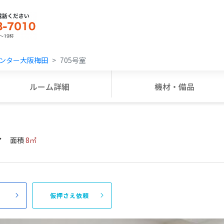
ンター大阪梅田
705号室
ルーム詳細
機材・備品
〜
面積
8㎡
頼
仮押さえ依頼