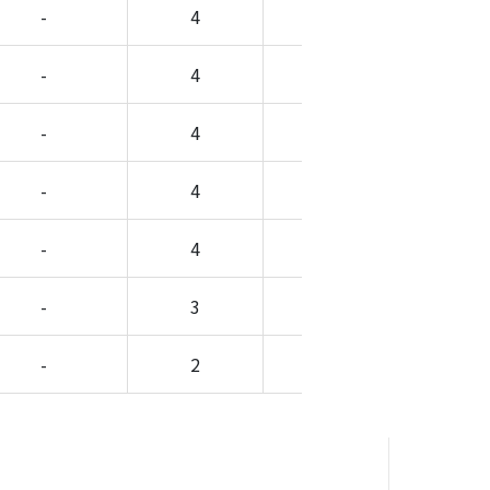
-
4
-
-
-
4
-
-
-
4
-
-
-
4
-
-
-
4
-
-
-
3
-
-
-
2
-
-