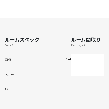
ルームスペック
ルーム間取り
Room Specs
Room Layout
面積
0㎡
天井高
形