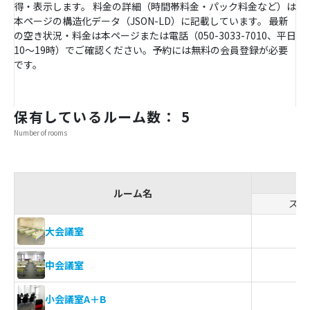
得・表示します。 料金の詳細（時間帯料金・パック料金など）は
本ページの構造化データ（JSON-LD）に記載しています。 最新
の空き状況・料金は本ページまたは電話（050-3033-7010、平日
10〜19時）でご確認ください。予約には無料の会員登録が必要
です。
保有しているルーム数： 5
Number of rooms
ルーム名
スク
5
大会議室
3
中会議室
-
小会議室A＋B