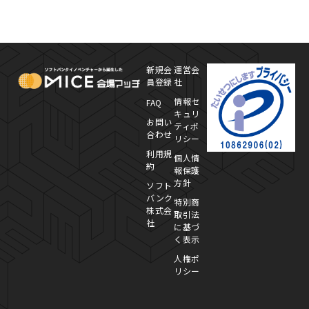
MICE Platform
プ
新規会
運営会
員登録
社
情報セ
FAQ
キュリ
お問い
ティポ
合わせ
リシー
利用規
個人情
約
報保護
方針
ソフト
バンク
特別商
株式会
取引法
社
に基づ
く表示
人権ポ
リシー