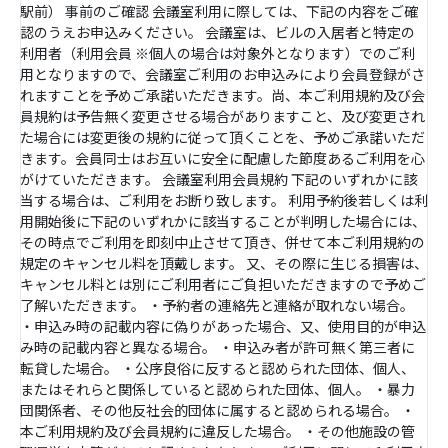
駅前） 事前のご確認 会議室利用に際しては、下記の内容をご確
認のうえお申込みください。 会議室は、ビルの入居者と特定の
利用者（利用会員 ※個人の場合は対象外となります）でのご利
用となりますので、会議室ご利用のお申込みにより会員登録がさ
れますことを予めご承諾いただきます。尚、本ご利用規約及び会
員規約は予告無く変更させる場合がありますこと、及び変更され
た場合には変更後の規約に従って頂くことを、予めご承諾いただ
きます。会員同士はお互いに安全に配慮した節度あるご利用を心
がけていただきます。 会議室利用会員規約 下記のいずれかに該
当する場合は、ご利用をお断り致します。 利用予約後若しくは利
用開始後に下記のいずれかに該当することが判明した場合には、
その時点でご利用を即刻中止させて頂き、併せて本ご利用規約の
規定のキャンセル料を頂戴します。 又、その際に生じる損害は、
キャンセル料とは別にご利用者にご負担いただきますので予めご
了解いただきます。 ・予約者の連絡先と連絡が取れない場合。
・申込み時の記載内容に偽りがあった場合、又、使用目的が申込
み時の記載内容と異なる場合。 ・申込み者が許可無く第三者に
転貸した場合。 ・公序良俗に反すると認められた団体、個人、
またはそれらと関係していると認められた団体、個人。 ・暴力
団関係者、その他反社会的団体に属すると認められる場合。 ・
本ご利用規約及び会員規約に違反した場合。 ・その他施設の管