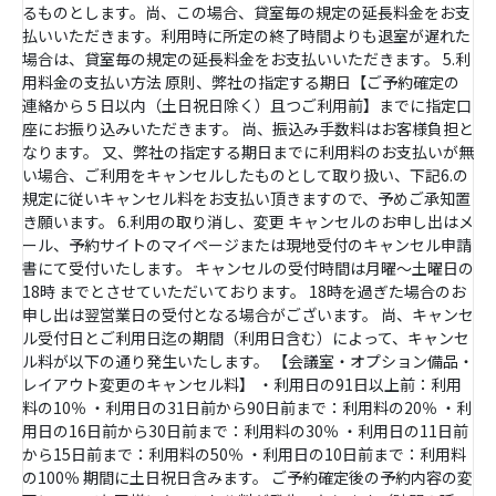
るものとします。尚、この場合、貸室毎の規定の延長料金をお支
払いいただきます。利用時に所定の終了時間よりも退室が遅れた
場合は、貸室毎の規定の延長料金をお支払いいただきます。 5.利
用料金の支払い方法 原則、弊社の指定する期日【ご予約確定の
連絡から５日以内（土日祝日除く）且つご利用前】までに指定口
座にお振り込みいただきます。 尚、振込み手数料はお客様負担と
なります。 又、弊社の指定する期日までに利用料のお支払いが無
い場合、ご利用をキャンセルしたものとして取り扱い、下記6.の
規定に従いキャンセル料をお支払い頂きますので、予めご承知置
き願います。 6.利用の取り消し、変更 キャンセルのお申し出はメ
ール、予約サイトのマイページまたは現地受付のキャンセル申請
書にて受付いたします。 キャンセルの受付時間は月曜～土曜日の
18時 までとさせていただいております。 18時を過ぎた場合のお
申し出は翌営業日の受付となる場合がございます。 尚、キャンセ
ル受付日とご利用日迄の期間（利用日含む）によって、キャンセ
ル料が以下の通り発生いたします。 【会議室・オプション備品・
レイアウト変更のキャンセル料】 ・利用日の91日以上前：利用
料の10％ ・利用日の31日前から90日前まで：利用料の20％ ・利
用日の16日前から30日前まで：利用料の30％ ・利用日の11日前
から15日前まで：利用料の50％ ・利用日の10日前まで：利用料
の100％ 期間に土日祝日含みます。 ご予約確定後の予約内容の変