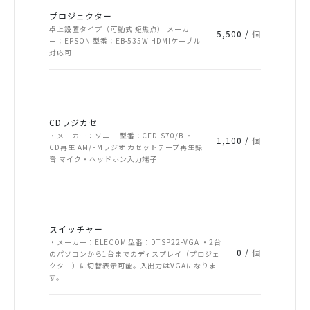
プロジェクター
卓上設置タイプ（可動式 短焦点） メーカ
5,500 /
個
ー：EPSON 型番：EB-535W HDMIケーブル
対応可
CDラジカセ
・メーカー：ソニー 型番：CFD-S70/B ・
1,100 /
個
CD再生 AM/FMラジオ カセットテープ再生録
音 マイク・ヘッドホン入力端子
スイッチャー
・メーカー：ELECOM 型番：DTSP22-VGA ・2台
0 /
個
のパソコンから1台までのディスプレイ（プロジェ
クター）に切替表示可能。入出力はVGAになりま
す。