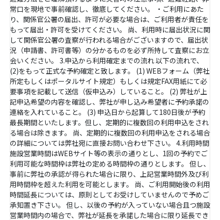
常口を現地で事前確認し、徹底してください。 ・ご利用にあた
り、関係官公署の届出、許可が必要な場合は、ご利用者が責任を
もって届出・許可を受けてください。 尚、利用時に届出状況に関
して関係官公署の査察が行われる場合がございますので、届出状
況（申請書、許可書等）の分かるものを必ず所持して査察にお立
会いください。 3.申込から利用確定までの流れ 以下の流れで、
(2)をもって正式な予約確定と致します。 (1) WEBフォーム（弊社
所定もしくはポータルサイト規定）もしくは規定FAX用紙にて必
要事項を記載して送信（仮申込み）していること。 (2) 弊社が上
記申込希望の内容を確認し、弊社が申し込み希望者に予約承諾の
連絡を入れていること。 (3) 申込日から起算して180日後が予約
最長期間といたします。但し、定期的に複数回の利用申込をされ
る場合は除きます。 尚、定期的に複数回の利用申込をされる場合
の詳細については弊社宛に直接お問い合わせ下さい。 4.利用時間
施設営業時間はWEBサイト等の表示の通りとし、1回の予約でご
利用可能な時間枠は弊社の定める時間枠の通りとします。 但し、
事前に弊社の承認が得られた場合に限り、上記営業時間外及び利
用時間枠を超えた利用を可能とします。 尚、ご利用開始後の利用
時間延長については、原則としてお受けしていませんので予めご
承知置き下さい。 但し、以後の予約が入っていない場合且つ施設
営業時間内の場合で、弊社が延長を承諾した場合に限り延長でき