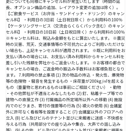
更についても同様にキャンセル料が発生いたします（時間の延
長、オプション備品の追加、レイアウト変更の追加は除く）。
【ご飲食サービス（お弁当・サンドイッチ・ドリンク）のキャン
セル料】 ・利用日の3日前（土日祝日除く）から利用料の100％
【ケータリングサービス（交流会らくらくパック含む）のキャン
セル料】 ・利用日の10日前（土日祝日除く）から利用料の100％
※キャンセル料は、税込み金額をもとに算出いたします。 ※震災
時の災害、荒天、交通事情等の不可抗力によりご利用いただけな
い場合も、上記キャンセル料が適用されます。 ※既に利用料をお
支払い済みの場合には、お支払い済み利用料からキャンセル料を
差し引いた残額を弊社からご返金いたします。 ※お客様の都合で
キャンセルの場合、ご返金時の振込み手数料はお客様負担となり
ます。 7.利用時の禁止事項 (1) 次の物品の持込 ・発火性、爆発物
等の危険物 ・騒音を発生するもの ・床荷重が200kg/㎡を超える
もの（重量物と思われるものは事前にご相談ください） ・動物
・その他弊社が不適当とみなしたもの (2) 釘、粘着テープ等での
建物への直接工作 (3) 付属備品の所定場所以外への移動 (4) 施設
内でのビラまき、寄付の強要等の行為 (5) 裸火の使用 (6) 会議室
外に許可なく看板等を設置すること (7) 会議室以外のフロアへの
立入 (8) ビル及びビルのテナント並びに来館者に迷惑・不快感を
与える行為（共用部分での座り込みや集合、大声での話し込み
等） (9) その他、ビル及びビルのテナント並びに来館者に損害を