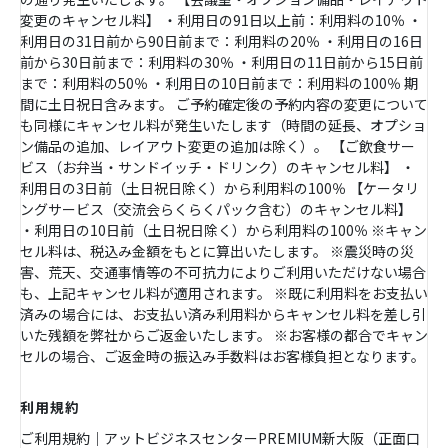
変更のキャンセル料】 ・利用日の91日以上前：利用料の10％ ・
利用日の31日前から90日前まで：利用料の20％ ・利用日の16日
前から30日前まで：利用料の30％ ・利用日の11日前から15日前
まで：利用料の50％ ・利用日の10日前まで：利用料の100％ 期
間に土日祝日含みます。 ご予約確定後の予約内容の変更について
も同様にキャンセル料が発生いたします（時間の延長、オプショ
ン備品の追加、レイアウト変更の追加は除く）。 【ご飲食サー
ビス（お弁当・サンドイッチ・ドリンク）のキャンセル料】 ・
利用日の3日前（土日祝日除く）から利用料の100％ 【ケータリ
ングサービス（交流会らくらくパック含む）のキャンセル料】
・利用日の10日前（土日祝日除く）から利用料の100％ ※キャン
セル料は、税込み金額をもとに算出いたします。 ※震災時の災
害、荒天、交通事情等の不可抗力によりご利用いただけない場合
も、上記キャンセル料が適用されます。 ※既に利用料をお支払い
済みの場合には、お支払い済み利用料からキャンセル料を差し引
いた残額を弊社からご返金いたします。 ※お客様の都合でキャン
セルの場合、ご返金時の振込み手数料はお客様負担となります。
利用規約
ご利用規約｜アットビジネスセンターPREMIUM新大阪（正面口