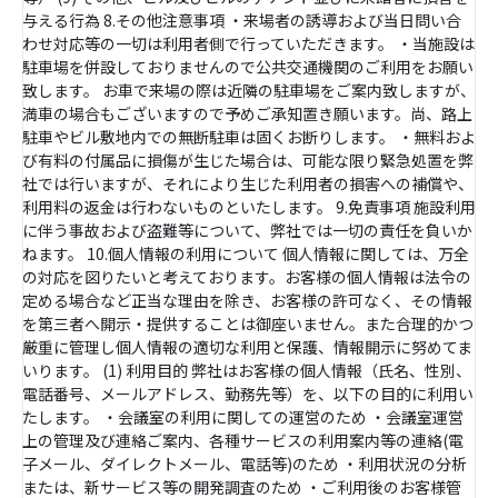
与える行為 8.その他注意事項 ・来場者の誘導および当日問い合
わせ対応等の一切は利用者側で行っていただきます。 ・当施設は
駐車場を併設しておりませんので公共交通機関のご利用をお願い
致します。 お車で来場の際は近隣の駐車場をご案内致しますが、
満車の場合もございますので予めご承知置き願います。尚、路上
駐車やビル敷地内での無断駐車は固くお断りします。 ・無料およ
び有料の付属品に損傷が生じた場合は、可能な限り緊急処置を弊
社では行いますが、それにより生じた利用者の損害への補償や、
利用料の返金は行わないものといたします。 9.免責事項 施設利用
に伴う事故および盗難等について、弊社では一切の責任を負いか
ねます。 10.個人情報の利用について 個人情報に関しては、万全
の対応を図りたいと考えております。お客様の個人情報は法令の
定める場合など正当な理由を除き、お客様の許可なく、その情報
を第三者へ開示・提供することは御座いません。また合理的かつ
厳重に管理し個人情報の適切な利用と保護、情報開示に努めてま
いります。 (1) 利用目的 弊社はお客様の個人情報（氏名、性別、
電話番号、メールアドレス、勤務先等）を、以下の目的に利用い
たします。 ・会議室の利用に関しての運営のため ・会議室運営
上の管理及び連絡ご案内、各種サービスの利用案内等の連絡(電
子メール、ダイレクトメール、電話等)のため ・利用状況の分析
または、新サービス等の開発調査のため ・ご利用後のお客様管