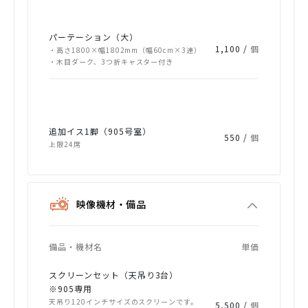
パーテーション（大）
1,100 /
個
・高さ1800×幅1802mm（幅60cm×3連）
・木目ダーク、3つ折キャスター付き
追加イス1脚（905号室）
550 /
個
上限24席
映像機材・備品
備品・機材名
単価
スクリーンセット（天吊り3台）
※905専用
天吊り120インチサイズのスクリーンです。
5,500 /
個