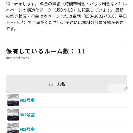
得・表示します。 料金の詳細（時間帯料金・パック料金など）は
本ページの構造化データ（JSON-LD）に記載しています。 最新
の空き状況・料金は本ページまたは電話（050-3033-7010、平日
10〜19時）でご確認ください。予約には無料の会員登録が必要
です。
保有しているルーム数： 11
Number of rooms
ルーム名
スク
4
901号室
1
902号室
3
903号室