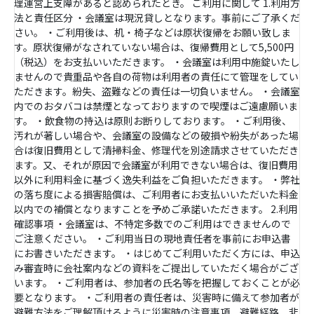
理運営上支障があると認められたとき。 ご利用に関して 1.利用方
法と責任区分 ・会議室は現況貸しとなります。事前にご了承くだ
さい。 ・ご利用後は、机・椅子などは原状復帰をお願い致しま
す。原状復帰がなされていない場合は、復帰費用として5,500円
（税込）をお支払いいただきます。 ・会議室は利用中施錠いたし
ませんので貴重品や各自の荷物は利用者の責任にて管理をしてい
ただきます。紛失、盗難などの責任は一切負いません。 ・会議室
内でのおタバコは禁煙となっておりますので喫煙はご遠慮願いま
す。 ・飲食物の持込は原則お断りしております。 ・ご利用後、
汚れが著しい場合や、会議室の設備などの破損や紛失があった場
合は復旧費用として清掃料金、修理代を別途請求させていただき
ます。又、それが原因で会議室が利用できない場合は、復旧費用
以外に利用料金に基づく逸失利益をご負担いただきます。 ・弊社
の落ち度による損害賠償は、ご利用者にお支払いいただいた料金
以内での補償となりますことを予めご承諾いただきます。 2.利用
確認事項 ・会議室は、不特定多数でのご利用はできませんので
ご注意ください。 ・ご利用当日の現地責任者を事前にお申込書
にお書きいただきます。 ・はじめてご利用いただく方には、申込
み審査時に会社案内などの資料をご提出していただく場合がござ
います。 ・ご利用者は、参加者の氏名等を把握しておくことが必
要となります。 ・ご利用者の責任者は、災害時に備えて参加者が
避難方法をご理解頂けるように災害時の注意事項、避難経路、非