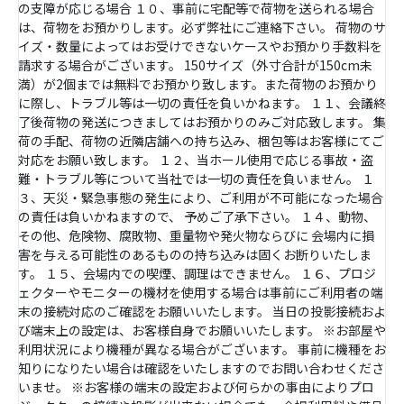
の支障が応じる場合 １０、事前に宅配等で荷物を送られる場合
は、荷物をお預かりします。必ず弊社にご連絡下さい。 荷物のサ
イズ・数量によってはお受けできないケースやお預かり手数料を
請求する場合がございます。 150サイズ（外寸合計が150cm未
満）が2個までは無料でお預かり致します。また荷物のお預かり
に際し、トラブル等は一切の責任を負いかねます。 １１、会議終
了後荷物の発送につきましてはお預かりのみご対応致します。 集
荷の手配、荷物の近隣店舗への持ち込み、梱包等はお客様にてご
対応をお願い致します。 １２、当ホール使用で応じる事故・盗
難・トラブル等について当社では一切の責任を負いません。 １
３、天災・緊急事態の発生により、ご利用が不可能になった場合
の責任は負いかねますので、 予めご了承下さい。 １４、動物、
その他、危険物、腐敗物、重量物や発火物ならびに 会場内に損
害を与える可能性のあるものの持ち込みは固くお断りいたしま
す。 １５、会場内での喫煙、調理はできません。 １６、プロジ
ェクターやモニターの機材を使用する場合は事前にご利用者の端
末の接続対応のご確認をお願いいたします。 当日の投影接続およ
び端末上の設定は、お客様自身でお願いいたします。 ※お部屋や
利用状況により機種が異なる場合がございます。 事前に機種をお
知りになりたい場合は確認をいたしますのでお問い合わせくださ
いませ。 ※お客様の端末の設定および何らかの事由によりプロ