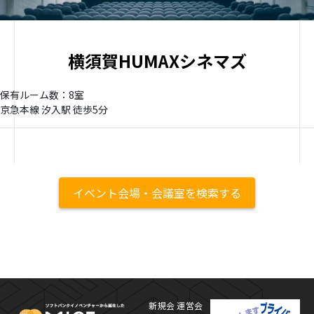
横須賀HUMAXシネマズ
保有ルーム数：8室
京急本線 汐入駅 徒歩5分
イベント会場・会議室を検索する
MICE Platform
プ
新規会
運営会