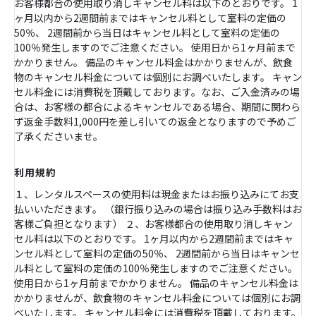
お客様都合の使用取り消しキャンセル料は以下のとおりです。 1
ヶ月以内から2週間前まではキャンセル料として室料の定価の
50％、 2週間前から当日はキャンセル料として室料の定価の
100％発生しますのでご注意ください。 使用日から1ヶ月前まで
かかりません。 備品のキャンセル料金はかかりませんが、飲食
物のキャンセル料金については個別にお調べいたします。 キャン
セル料金には消費税を頂戴しております。なお、ご入金済みの場
合は、お客様の都合によるキャンセルである場合、期間に関わら
ず返金手数料1,000円を差し引いての返金となりますので予めご
了承くださいませ。
利用規約
１、レンタルスペースの使用料は現金またはお振り込みにてお支
払いいただきます。 （銀行振り込みの場合は振り込み手数料はお
客様ご負担となります） ２、お客様都合の使用取り消しキャン
セル料は以下のとおりです。 1ヶ月以内から2週間前まではキャ
ンセル料として室料の定価の50％、 2週間前から当日はキャンセ
ル料として室料の定価の100％発生しますのでご注意ください。
使用日から1ヶ月前までかかりません。 備品のキャンセル料金は
かかりませんが、飲食物のキャンセル料金については個別にお調
べいたします。 キャンセル料金には消費税を頂戴しております。