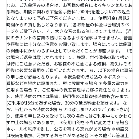
なお、ご入金済みの場合は、お客様の都合によるキャンセルであ
る場合、期間に関わらず返金手数料1,000円を差し引いての返金
となりますので予めご了承くださいませ。 ３、使用料金( 最低2
時間からの貸し出しとなります。)各お部屋の料金は会場別のペ
ージをご覧下さい。 ４、大きな音の出る催しはできません。 (近
隣のテナントの営業の妨げになるような催事はできません、音量
や振動には十分なご注意をお願い致します、場合によっては催事
の開催中にかかわらず中止していただくことが御座います。 （そ
の場合ご返金は致しかねます） ５、施設、付帯備品の取り扱い
は特にご注意いただき、お客様の不注意による破損、紛失はその
回復に必要な費用をご負担いただきます。 ６、以下の場合は事前
の申し出が必要となります。 ＊飲食物の持ち込み ＊ポスター、
看板などを場内に設置また、壁に設置する場合 ＊多量の電力を
使用する場合 ７、ご使用中の保安管理はお客様責任となります。
８、使用時間の中には準備、使用後の現状復帰時間も含みます。
(ご利用が15分を過ぎた場合、30分の延長料金を頂きます。 な
お、当社からお時間のお知らせは致しませんのでご了承下さい)
９、使用の申し込みを受けても次の場合にはご利用中にかかわら
ず中止の場合があります。 ＊使用目的を不当に変更させる場合
＊ホールの秩序を乱し、公安を害する恐れがある場合 ＊施設又
は設備を棄損、汚損するおそれがある場合 ＊その他ビル管理上