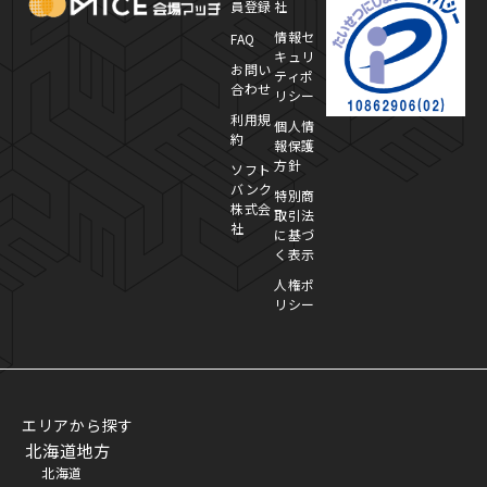
員登録
社
情報セ
FAQ
キュリ
お問い
ティポ
合わせ
リシー
利用規
個人情
約
報保護
方針
ソフト
バンク
特別商
株式会
取引法
社
に基づ
く表示
人権ポ
リシー
エリアから探す
北海道地方
北海道