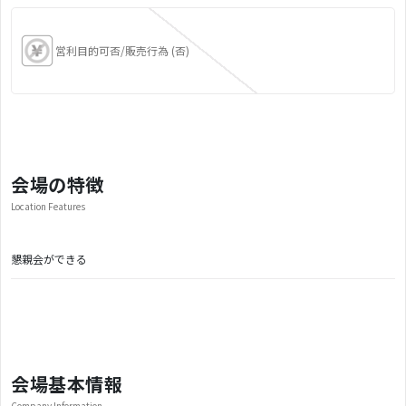
営利目的可否/販売行為 (否)
会場の特徴
Location Features
懇親会ができる
会場基本情報
Company Information