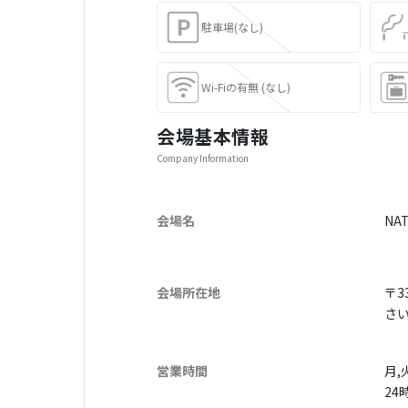
駐車場(なし)
Wi-Fiの有無 (なし)
会場基本情報
Company Information
会場名
NA
会場所在地
〒33
さい
営業時間
月,
24