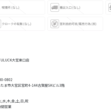
喫煙所 (なし)
搬出入口 (なし)
クロークの有無 (なし)
営利目的可否/販売行為 (否)
TULUCK大宮東口店
0-0802
たま市大宮区宮町4-144古賀屋SKビル3階
火,水,木,金,土,日,祝
時間営業