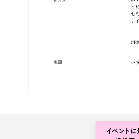
ビ
セ
レ
用
地図
※ 