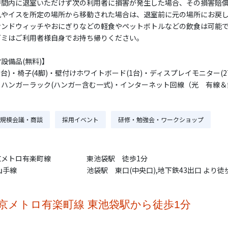
時間内に退室いただけず次の利用者に損害が発生した場合、その損害賠
机やイスを所定の場所から移動された場合は、退室前に元の場所にお戻
サンドウィッチやおにぎりなどの軽食やペットボトルなどの飲食は可能
ゴミはご利用者様自身でお持ち帰りください。
設備品(無料)】
1台)・椅子(4脚)・壁付けホワイトボード(1台)・ディスプレイモニター(2
・ハンガーラック(ハンガー含む一式)・インターネット回線（光 有線＆
規模会議・商談
採用イベント
研修・勉強会・ワークショップ
京メトロ有楽町線
東池袋駅 徒歩1分
山手線
池袋駅 東口(中央口),地下鉄43出口 より徒
京メトロ有楽町線 東池袋駅から徒歩1分