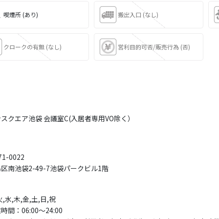
喫煙所 (あり)
搬出入口 (なし)
クロークの有無 (なし)
営利目的可否/販売行為 (否)
スクエア池袋 会議室C(入居者専用VO除く）
1-0022
区南池袋2-49-7池袋パークビル1階
火,水,木,金,土,日,祝
時間：06:00〜24:00