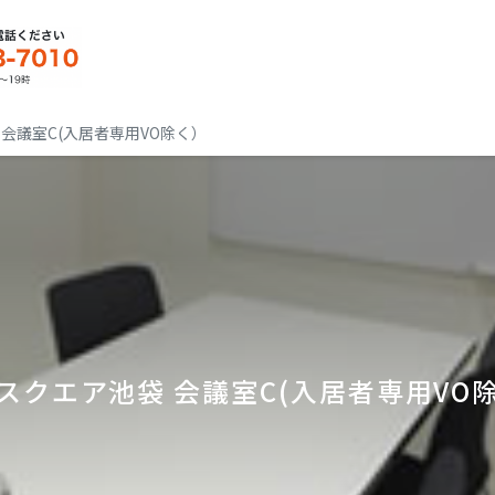
会議室C(入居者専用VO除く）
スクエア池袋 会議室C(入居者専用VO