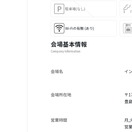
駐車場(なし)
Wi-Fiの有無 (あり)
会場基本情報
Company Information
会場名
イン
会場所在地
〒17
豊島
営業時間
月,
営業