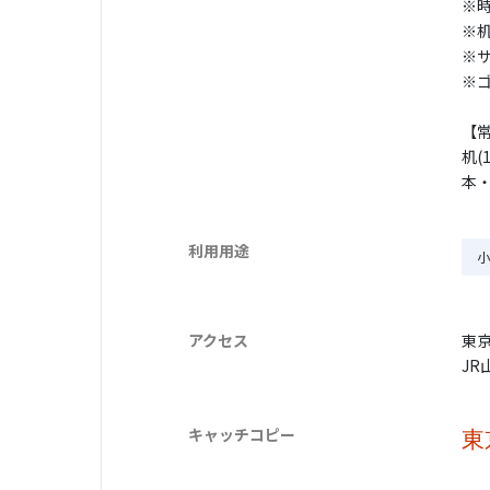
※
※
※
※
【常
机(
本
利用用途
小
アクセス
東
JR
キャッチコピー
東