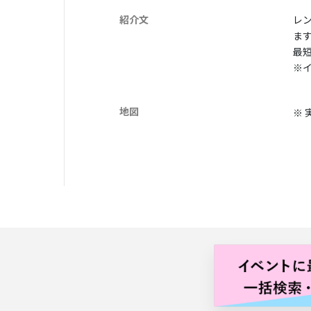
紹介文
レ
ま
最
※
地図
※ 