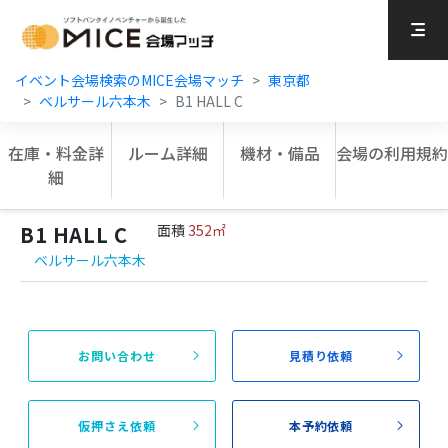
MICE Platform
イベント会場検索のMICE会場マッチ
東京都
ベルサール六本木
B1 HALL C
在庫・料金詳
ルーム詳細
機材・備品
会場の利用規約
細
B1 HALL C
面積
352㎡
ベルサール六本木
お問い合わせ
見積り依頼
仮押さえ依頼
本予約依頼