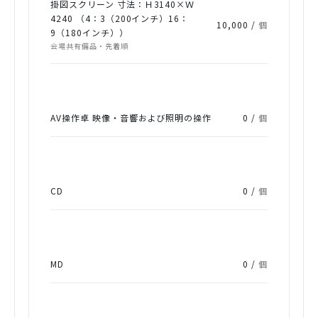
掛図スクリーン 寸法：Ｈ3140×Ｗ
4240 （4：3（200インチ）16：
10,000 /
個
9（180インチ））
会場共有備品・先着順
AV操作卓 映像・音響および照明の操作
0 /
個
CD
0 /
個
MD
0 /
個