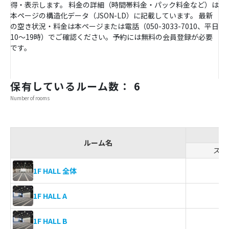
得・表示します。 料金の詳細（時間帯料金・パック料金など）は
本ページの構造化データ（JSON-LD）に記載しています。 最新
の空き状況・料金は本ページまたは電話（050-3033-7010、平日
10〜19時）でご確認ください。予約には無料の会員登録が必要
です。
保有しているルーム数： 6
Number of rooms
ルーム名
スク
1
1F HALL 全体
6
1F HALL A
6
1F HALL B