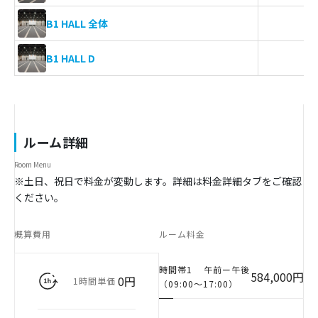
4
B1 HALL 全体
1
B1 HALL D
ルーム詳細
Room Menu
※土日、祝日で料金が変動します。詳細は料金詳細タブをご確認
ください。
概算費用
ルーム料金
時間帯1
午前ー午後
584,000円
0円
1時間単価
（09:00〜17:00）