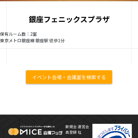
銀座フェニックスプラザ
保有ルーム数：2室
東京メトロ銀座線 銀座駅 徒歩1分
イベント会場・会議室を検索する
MICE Platform
プ
新規会
運営会
員登録
社