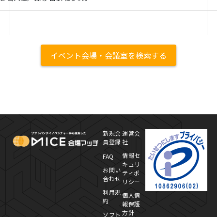
イベント会場・会議室を検索する
MICE Platform
プ
新規会
運営会
員登録
社
情報セ
FAQ
キュリ
お問い
ティポ
合わせ
リシー
利用規
個人情
約
報保護
方針
ソフト