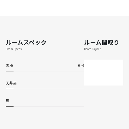
ルームスペック
ルーム間取り
Room Specs
Room Layout
面積
0㎡
天井高
形