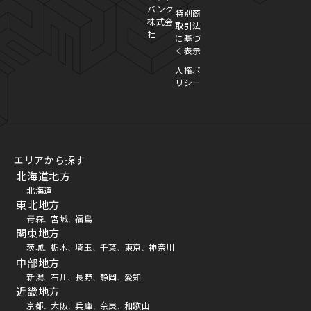
バンク
特別商
株式会
取引法
社
に基づ
く表示
人権ポ
リシー
エリアから探す
北海道地方
北海道
東北地方
青森
宮城
福島
、
、
関東地方
茨城
栃木
埼玉
千葉
東京
神奈川
、
、
、
、
、
中部地方
新潟
石川
長野
静岡
愛知
、
、
、
、
近畿地方
京都
大阪
兵庫
奈良
和歌山
、
、
、
、