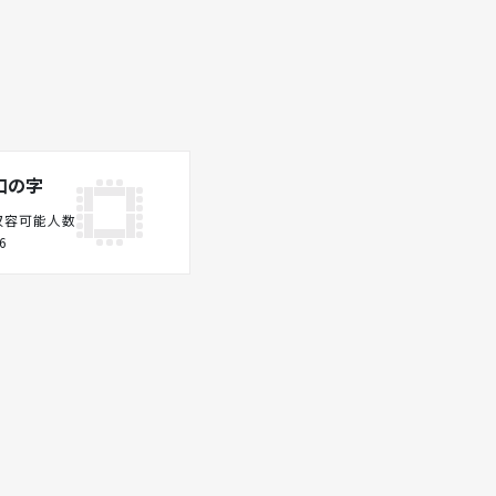
口の字
収容可能人数
6