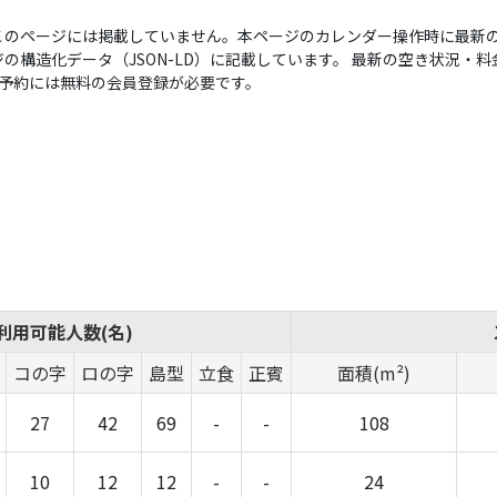
このページには掲載していません。本ページのカレンダー操作時に最新の
構造化データ（JSON-LD）に記載しています。 最新の空き状況・料金は
い。予約には無料の会員登録が必要です。
利用可能人数(名)
コの字
ロの字
島型
立食
正賓
面積(m²)
27
42
69
-
-
108
10
12
12
-
-
24