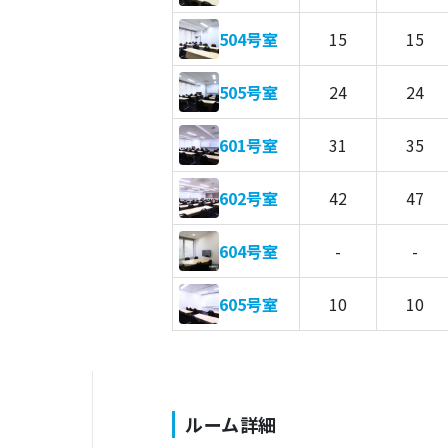
504号室
15
15
505号室
24
24
601号室
31
35
602号室
42
47
604号室
-
-
605号室
10
10
ルーム詳細