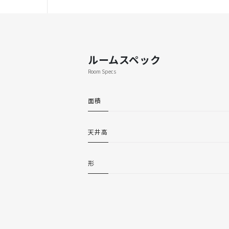
ルームスペック
Room Specs
面積
天井高
形