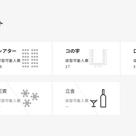
ト
シアター
コの字
収容可能人数
収容可能人数
0
27
3
正賓
立食
収容可能人数
収容可能人数
ー
ー