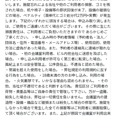
いします。施錠忘れによる当社や他のご利用者の損害、ゴミを残
された場合、机や椅子・設備等の原状回復が未了、設備の破損な
どの場合、ペナルティ（清掃代とゴミ処分代2万円+実費）が発生
します。 下記のいずれかに該当する場合は、申込み取り消しまた
は、ご使用をご遠慮いただく場合がございます。 その際に生じた
損害責任は、ご利用者にご負担いただきますので あらかじめご
了承ください。 ・申し込み時の予約者情報（予約者名・法人／
団体名・住所・電話番号・メールアドレス等）、使用目的、使用
方法に虚偽があった場合。また、予約者の連絡先に連絡が取れな
い場合。 ・他の会議室利用者、ビル内他会社に迷惑を及ぼした
場合。 ・申し込み利用者が許可なく第三者に転貸した場合。 ・
風紀上または安全管理上、公序良俗上、不適当と認めた場合。
・常識を超えた使用をした場合。 ・弊社規定の利用規約に反す
る行為をした場合。 ・18歳未満の方のお申し込み、利用の場
合。 ・火気厳禁です。いかなる理由も認められません。 ・その
他、当社が不適切であると判断する行為。 責任区分 ご利用者の
荷物・貴重品等はご自身の責任で管理して下さい。万が一盗難、
紛失した場合は、弊社は一切責任を負いません。 会議室内の建
造物・設備・備品など破損または紛失した場合の修理代、施錠を
しなかった場合で発生した全ての損害等はご利用者に損害賠償し
て頂く場合がございます。 また、上記が原因で会議室が利用出来