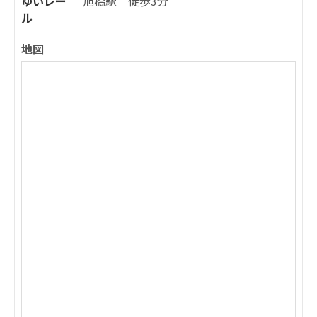
ゆいレー
旭橋駅 徒歩3分
ル
地図