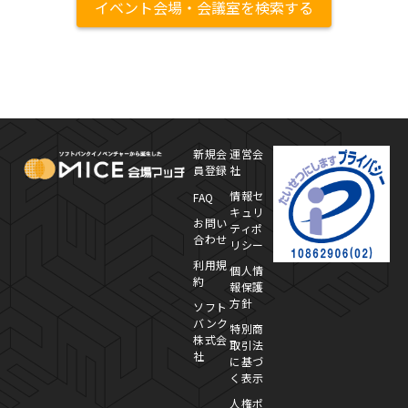
イベント会場・会議室を検索する
MICE Platform
プ
新規会
運営会
員登録
社
情報セ
FAQ
キュリ
お問い
ティポ
合わせ
リシー
利用規
個人情
約
報保護
方針
ソフト
バンク
特別商
株式会
取引法
社
に基づ
く表示
人権ポ