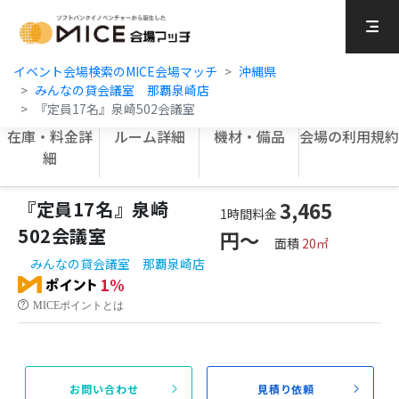
MICE Platform
イベント会場検索のMICE会場マッチ
沖縄県
みんなの貸会議室 那覇泉崎店
『定員17名』泉崎502会議室
在庫・料金詳
ルーム詳細
機材・備品
会場の利用規約
細
『定員17名』泉崎
3,465
1時間料金
502会議室
円〜
面積
20㎡
みんなの貸会議室 那覇泉崎店
1%
MICEポイントとは
お問い合わせ
見積り依頼