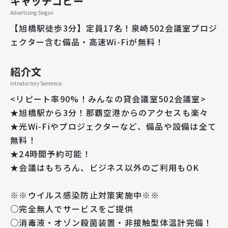
キャッチコピー
Advertising Slogan
【旭橋駅徒歩3分】定員17名！泉崎502会議室プロジ
ェクター含む備品・高速Wi-Fiが無料！
紹介文
Introductory Sentence
<リピート率90%！みんなの貸会議室502会議室>
★旭橋駅から3分！那覇空港からのアクセスも楽々
★光Wi-Fiやプロジェクターなど、備品や設備は全て
無料！
★24時間予約可能！
★会議はもちろん、ビジネス以外のご利用もOK
※※ウイルス感染防止対策実施中※※
○完全無人でサービスをご提供
○消毒液・オゾン殺菌装置・非接触型体温計完備！