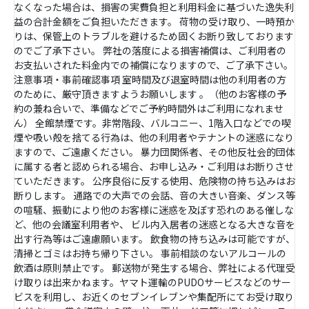
なくなった場合は、損害の実費負担と利用料金に基づいた逸失利
益の合計金額をご負担いただきます。 荷物の受け取り、一時預か
りは、保管上のトラブルを避けるため固くお断り致しております
のでご了承下さい。 弊社の落度による損害補償は、ご利用者の
お支払いされた料金内での補償になりますので、ご了承下さい。
注意事項・事前確認事項 室時間及び退室時間は他の利用者の方
のために、厳守頂きますようお願いします 。（他のお客様の予
約の兼ね合いで、準備などでご予約時間外はご利用になれませ
ん） 全館禁煙です。非常階段、バルコニー、1階入口などでの喫
煙や吸い殻を捨てる行為は、他の利用者やテナントの迷惑になり
ますので、ご遠慮ください。 暴力団関係者、その他反社会的団体
に属する者と認められる場合、お申し込み・ご利用はお断りさせ
ていただきます。 公序良俗に反する使用、危険物の持ち込みはお
断りします。 通路での大声での会話、音の大きい音楽、ダンス等
の喧騒、振動により他のお客様に迷惑を及ぼす恐れのある催しな
ど、他の会議室利用者や、 ビル内入居者の迷惑となる大きな音を
出す行為等はご遠慮願います。 飲食物の持ち込みは可能ですが、
清掃とゴミはお持ち帰り下さい。 事前相談のないアルコールの
飲酒は原則禁止です。 郵送物が発生する場合、弊社による代理受
け取りは出来かねます。ヤマト運輸のPUDOサービスなどのサー
ビスを利用し、お近くのセブンイレブンや集配所にてお受け取り