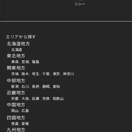
リシー
エリアから探す
北海道地方
北海道
東北地方
青森
宮城
福島
、
、
関東地方
茨城
栃木
埼玉
千葉
東京
神奈川
、
、
、
、
、
中部地方
新潟
石川
長野
静岡
愛知
、
、
、
、
近畿地方
京都
大阪
兵庫
奈良
和歌山
、
、
、
、
中国地方
岡山
広島
、
四国地方
徳島
愛媛
、
九州地方