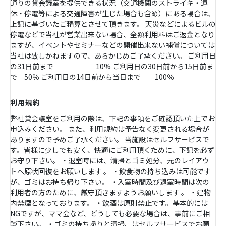
通りの貸会議室を提供できる状況（交通機関のストライキ・運
休・停電等による交通障害が生じた場合も含め）にある場合は、
上記に基づいたご精算とさせて頂きます。 天災などによるビルの
停電などで当社が営業出来ない場合、全額利用料はご返金となり
ますが、イベントやセミナーなどの開催出来ない補償については
当社は致しかねますので、あらかじめご了承ください。 ご利用日
の31日前まで 10% ご利用日の30日前から15日前ま
で 50％ ご利用日の14日前から当日まで 100％
利用規約
弊社貸会議室をご利用の際は、下記の事項をご確認頂いた上でお
申込みください。 また、利用規約は予告なく変更される場合が
ありますので予めご了承ください。 当施設はセルフサービスで
す。皆様に少しでも安く、快適にご利用頂くために、下記を必ず
お守り下さい。 ・退室時には、清掃とゴミ処分、元のレイアウ
トへ原状回復をお願いします 。 ・飲食物の持ち込みは可能です
が、ゴミはお持ち帰り下さい。 ・入室時間及び退室時間は次の
利用者の方のために、厳守頂きますようお願いします 。 ・建物
内禁煙となっております。 ・飲酒は原則禁止です。基本的には
NGですが、ママ会など、どうしても必要な場合は、事前にご相
談下さい。 ・ゴミの持ち帰りと清掃、はセルフサービスでお願