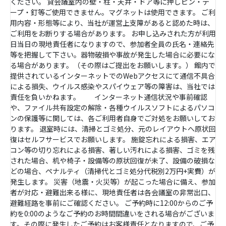
ください。 貸会議室内の壁・柱・天井・ドア等に押しピン・テ
ープ・釘等ご使用できません。マグネットは使用できます。 ご利
用内容・形態等により、当社が運営上支障があると認めた時は、
ご利用をお断りする場合があります。 お申し込みされた方が利用
日当日の現地責任者になりますので、参加者全員の氏名・連絡先
等を把握して下さい。器物破損や事故が発生した場合に必要にな
る場合があります。（その際はご提出をお願いします。） 館内で
提供されているインターネットでのWebアクセスにて通信不具合
による損失、ウイルス感染やスパイウェア等の障害は、当社では
責任を負いかねます。 インターネット通信状況や事前確認
や、ファイル共有設定の解除・各種ウイルスソフトによるパソコ
ンの保護等に関しては、各ご利用者自身でご対処をお願いしてお
ります。 退室時には、清掃とゴミ処分、元のレイアウトへ原状回
復はセルフサービスでお願いします。 施錠忘れによる損害、エア
コン等の切り忘れによる損害、著しい汚れによる損害、ゴミを残
された場合、机や椅子・設備等の原状回復が未了、設備の破損な
どの場合、ペナルティ（清掃代とゴミ処分代税別2万円+実費）が
発生します。 災害（地震・火災等）が起こった場合に備え、参加
者が対応・避難出来る様に、現地責任者は各会議室の非常出口、
避難経路を事前にご確認ください。 ご予約時に12:00からのご予
約を0:00のようなご予約のお時間間違いをされる場合がございま
す。その際に発生したご予約はお客様責任となりますので、ご予