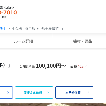
熊本
中会場「根子岳（中岳＋烏帽子）」
ルーム詳細
機材・備品
子）」
100,100円〜
1時間料金
面積
465㎡
頼
仮押さえ依頼
本予約依頼