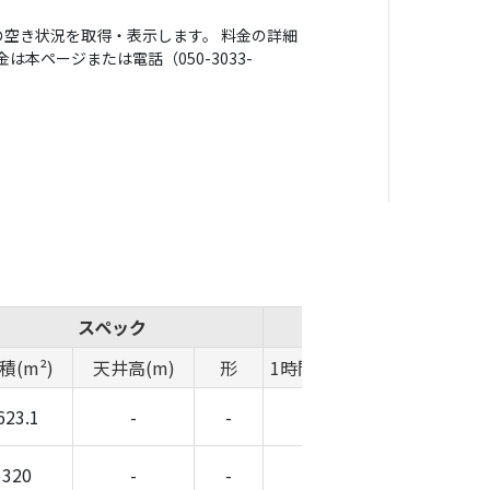
空き状況を取得・表示します。 料金の詳細
本ページまたは電話（050-3033-
スペック
概算費用
積(m²)
天井高(m)
形
1時間料金(円)
時間帯料金(
623.1
-
-
-
-
320
-
-
-
-