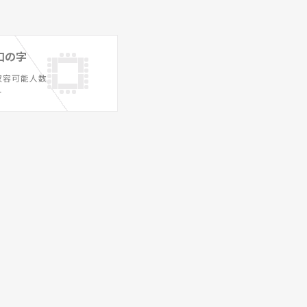
口の字
収容可能人数
ー