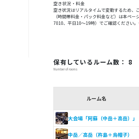
空き状況・料金
空き状況はリアルタイムで変動するため、
（時間帯料金・パック料金など）は本ページの
7010、平日10〜19時）でご確認くださ
保有しているルーム数： 8
Number of rooms
ルーム名
大会場「阿蘇（中岳＋高岳）」
中岳／高岳（杵島＋烏帽子）