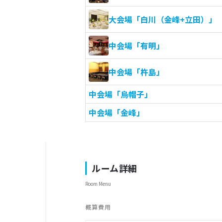
大会場「白川（金峰+立田）」
中会場「有明」
中会場「杵島」
中会場「烏帽子」
中会場「金峰」
ルーム詳細
Room Menu
概算費用