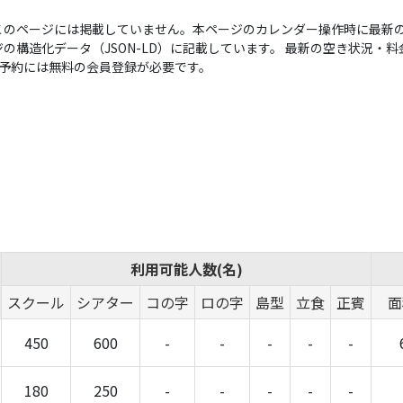
このページには掲載していません。本ページのカレンダー操作時に最新の
構造化データ（JSON-LD）に記載しています。 最新の空き状況・料金は
い。予約には無料の会員登録が必要です。
利用可能人数(名)
スクール
シアター
コの字
ロの字
島型
立食
正賓
面
450
600
-
-
-
-
-
180
250
-
-
-
-
-