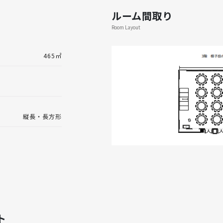
ルーム間取り
Room Layout
465㎡
縦長・長方形
ト