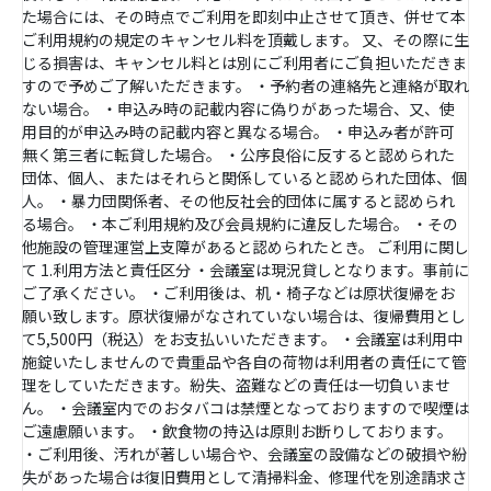
た場合には、その時点でご利用を即刻中止させて頂き、併せて本
ご利用規約の規定のキャンセル料を頂戴します。 又、その際に生
じる損害は、キャンセル料とは別にご利用者にご負担いただきま
すので予めご了解いただきます。 ・予約者の連絡先と連絡が取れ
ない場合。 ・申込み時の記載内容に偽りがあった場合、又、使
用目的が申込み時の記載内容と異なる場合。 ・申込み者が許可
無く第三者に転貸した場合。 ・公序良俗に反すると認められた
団体、個人、またはそれらと関係していると認められた団体、個
人。 ・暴力団関係者、その他反社会的団体に属すると認められ
る場合。 ・本ご利用規約及び会員規約に違反した場合。 ・その
他施設の管理運営上支障があると認められたとき。 ご利用に関し
て 1.利用方法と責任区分 ・会議室は現況貸しとなります。事前に
ご了承ください。 ・ご利用後は、机・椅子などは原状復帰をお
願い致します。原状復帰がなされていない場合は、復帰費用とし
て5,500円（税込）をお支払いいただきます。 ・会議室は利用中
施錠いたしませんので貴重品や各自の荷物は利用者の責任にて管
理をしていただきます。紛失、盗難などの責任は一切負いませ
ん。 ・会議室内でのおタバコは禁煙となっておりますので喫煙は
ご遠慮願います。 ・飲食物の持込は原則お断りしております。
・ご利用後、汚れが著しい場合や、会議室の設備などの破損や紛
失があった場合は復旧費用として清掃料金、修理代を別途請求さ