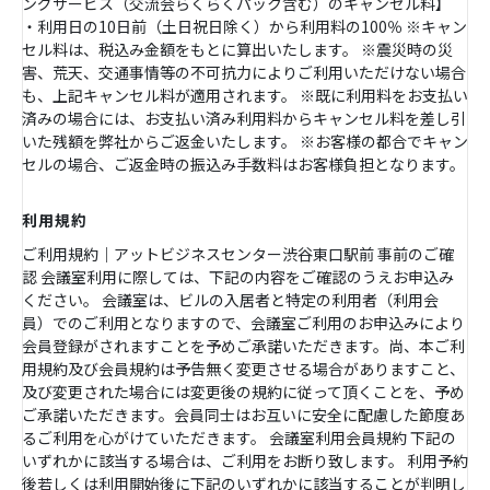
ングサービス（交流会らくらくパック含む）のキャンセル料】
・利用日の10日前（土日祝日除く）から利用料の100％ ※キャン
セル料は、税込み金額をもとに算出いたします。 ※震災時の災
害、荒天、交通事情等の不可抗力によりご利用いただけない場合
も、上記キャンセル料が適用されます。 ※既に利用料をお支払い
済みの場合には、お支払い済み利用料からキャンセル料を差し引
いた残額を弊社からご返金いたします。 ※お客様の都合でキャン
セルの場合、ご返金時の振込み手数料はお客様負担となります。
利用規約
ご利用規約｜アットビジネスセンター渋谷東口駅前 事前のご確
認 会議室利用に際しては、下記の内容をご確認のうえお申込み
ください。 会議室は、ビルの入居者と特定の利用者（利用会
員）でのご利用となりますので、会議室ご利用のお申込みにより
会員登録がされますことを予めご承諾いただきます。尚、本ご利
用規約及び会員規約は予告無く変更させる場合がありますこと、
及び変更された場合には変更後の規約に従って頂くことを、予め
ご承諾いただきます。会員同士はお互いに安全に配慮した節度あ
るご利用を心がけていただきます。 会議室利用会員規約 下記の
いずれかに該当する場合は、ご利用をお断り致します。 利用予約
後若しくは利用開始後に下記のいずれかに該当することが判明し