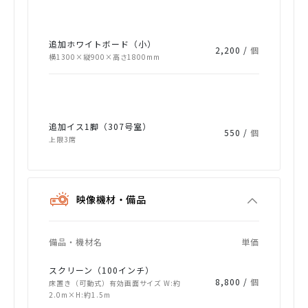
追加ホワイトボード（小）
2,200 /
個
横1300×縦900×高さ1800mm
追加イス1脚（307号室）
550 /
個
上限3席
映像機材・備品
備品・機材名
単価
スクリーン（100インチ）
8,800 /
個
床置き（可動式）有効画面サイズ W:約
2.0m×H:約1.5m