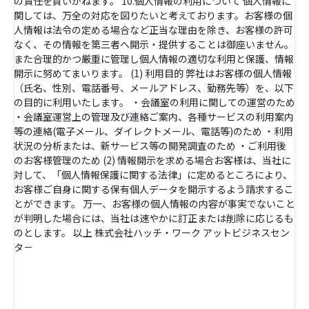
の責任を負いかねます。 10.個人情報の利用について 個人情報に
関しては、万全の対応を図りたいと考えております。お客様の個
人情報は法令の定める場合など正当な理由を除き、お客様の許可
なく、その情報を第三者へ開示・提供することは御座いません。
また合理的かつ厳重に管理し個人情報の適切な利用と保護、情報
開示に努めてまいります。 (1) 利用目的 弊社はお客様の個人情報
（氏名、性別、電話番号、メールアドレス、勤務先等）を、以下
の目的に利用いたします。 ・会議室の利用に関しての運営のため
・会議室運営上の管理及び連絡ご案内、各種サービスの利用案内
等の連絡(電子メール、ダイレクトメール、電話等)のため ・利用
状況の分析または、新サービス等の開発調査のため ・ご利用後
のお客様管理のため (2) 情報開示を求める場合お客様は、当社に
対して、「個人情報保護に関する法律」に定めるところにより、
お客様ご自身に関する保有個人データを開示するよう請求するこ
とができます。 万一、お客様の個人情報の内容が事実でないこと
が判明した場合には、当社は速やかに訂正または削除に応じるも
のとします。 以上 株式会社ハッチ・ワーク アットビジネスセン
タ－