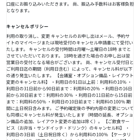
口座にお振り込みいただきます。 尚、振込み手数料はお客様負担
となります。
キャンセルポリシー
利用の取り消し、変更 キャンセルのお申し出はメール、予約サ
イトのマイページまたは現地受付のキャンセル申請書にて受付い
たします。 キャンセルの受付時間は月曜～土曜日の18時 までと
させていただいております。 18時を過ぎた場合のお申し出は翌
営業日の受付となる場合がございます。 尚、キャンセル受付日と
ご利用日迄の期間（利用日含む）によって、キャンセル料が以下
の通り発生いたします。 【会議室・オプション備品・レイアウト
変更のキャンセル料】 ・利用日の91日以上前：利用料の10％ ・
利用日の31日前から90日前まで：利用料の20％ ・利用日の16日
前から30日前まで：利用料の30％ ・利用日の11日前から15日前
まで：利用料の50％ ・利用日の10日前まで：利用料の100％ 期
間に土日祝日含みます。 ご予約確定後の予約内容の変更について
も同様にキャンセル料が発生いたします（時間の延長、オプショ
ン備品の追加、レイアウト変更の追加は除く）。 【ご飲食サー
ビス（お弁当・サンドイッチ・ドリンク）のキャンセル料】 ・
利用日の3日前（土日祝日除く）から利用料の100％ 【ケータリ