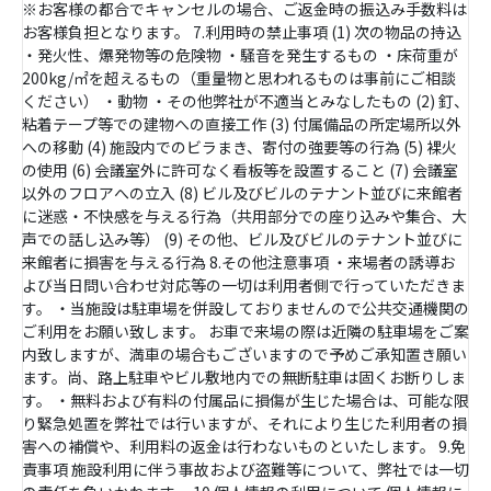
※お客様の都合でキャンセルの場合、ご返金時の振込み手数料は
お客様負担となります。 7.利用時の禁止事項 (1) 次の物品の持込
・発火性、爆発物等の危険物 ・騒音を発生するもの ・床荷重が
200kg/㎡を超えるもの（重量物と思われるものは事前にご相談
ください） ・動物 ・その他弊社が不適当とみなしたもの (2) 釘、
粘着テープ等での建物への直接工作 (3) 付属備品の所定場所以外
への移動 (4) 施設内でのビラまき、寄付の強要等の行為 (5) 裸火
の使用 (6) 会議室外に許可なく看板等を設置すること (7) 会議室
以外のフロアへの立入 (8) ビル及びビルのテナント並びに来館者
に迷惑・不快感を与える行為（共用部分での座り込みや集合、大
声での話し込み等） (9) その他、ビル及びビルのテナント並びに
来館者に損害を与える行為 8.その他注意事項 ・来場者の誘導お
よび当日問い合わせ対応等の一切は利用者側で行っていただきま
す。 ・当施設は駐車場を併設しておりませんので公共交通機関の
ご利用をお願い致します。 お車で来場の際は近隣の駐車場をご案
内致しますが、満車の場合もございますので予めご承知置き願い
ます。尚、路上駐車やビル敷地内での無断駐車は固くお断りしま
す。 ・無料および有料の付属品に損傷が生じた場合は、可能な限
り緊急処置を弊社では行いますが、それにより生じた利用者の損
害への補償や、利用料の返金は行わないものといたします。 9.免
責事項 施設利用に伴う事故および盗難等について、弊社では一切