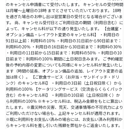
のキャンセル申請書にて受付いたします。 キャンセルの受付時間
は月曜～土曜日の18時 までとさせていただいております。 18時
を過ぎた場合のお申し出は翌営業日の受付となる場合がございま
す。 尚、キャンセル受付日とご利用日迄の期間（利用日含む）に
よって、キャンセル料が以下の通り発生いたします。 【会議室・
オプション備品・レイアウト変更のキャンセル料】 ・利用日の
91日以上前：利用料の10％ ・利用日の31日前から90日前まで：
利用料の20％ ・利用日の16日前から30日前まで：利用料の30％
・利用日の11日前から15日前まで：利用料の50％ ・利用日の10
日前まで：利用料の100％ 期間に土日祝日含みます。 ご予約確定
後の予約内容の変更についても同様にキャンセル料が発生いたし
ます（時間の延長、オプション備品の追加、レイアウト変更の追
加は除く）。 【ご飲食サービス（お弁当・サンドイッチ・ドリ
ンク）のキャンセル料】 ・利用日の3日前（土日祝日除く）から
利用料の100％ 【ケータリングサービス（交流会らくらくパック
含む）のキャンセル料】 ・利用日の10日前（土日祝日除く）か
ら利用料の100％ ※キャンセル料は、税込み金額をもとに算出い
たします。 ※震災時の災害、荒天、交通事情等の不可抗力により
ご利用いただけない場合も、上記キャンセル料が適用されます。
※既に利用料をお支払い済みの場合には、お支払い済み利用料か
らキャンセル料を差し引いた残額を弊社からご返金いたします。