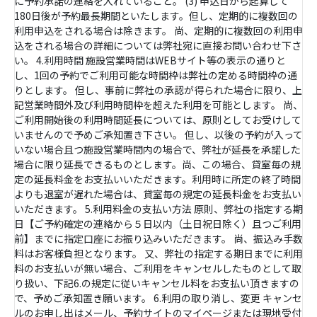
に予約承諾の連絡を入れていること。 (3) 申込日から起算して
180日後が予約最長期間といたします。但し、定期的に複数回の
利用申込をされる場合は除きます。 尚、定期的に複数回の利用申
込をされる場合の詳細については弊社宛に直接お問い合わせ下さ
い。 4.利用時間 施設営業時間はWEBサイト等の表示の通りと
し、1回の予約でご利用可能な時間枠は弊社の定める時間枠の通
りとします。 但し、事前に弊社の承認が得られた場合に限り、上
記営業時間外及び利用時間枠を超えた利用を可能とします。 尚、
ご利用開始後の利用時間延長については、原則としてお受けして
いませんので予めご承知置き下さい。 但し、以後の予約が入って
いない場合且つ施設営業時間内の場合で、弊社が延長を承諾した
場合に限り延長できるものとします。尚、この場合、貸室毎の規
定の延長料金をお支払いいただきます。利用時に所定の終了時間
よりも退室が遅れた場合は、貸室毎の規定の延長料金をお支払い
いただきます。 5.利用料金の支払い方法 原則、弊社の指定する期
日【ご予約確定の連絡から５日以内（土日祝日除く）且つご利用
前】までに指定口座にお振り込みいただきます。 尚、振込み手数
料はお客様負担となります。 又、弊社の指定する期日までに利用
料のお支払いが無い場合、ご利用をキャンセルしたものとして取
り扱い、下記6.の規定に従いキャンセル料をお支払い頂きますの
で、予めご承知置き願います。 6.利用の取り消し、変更 キャンセ
ルのお申し出はメール、予約サイトのマイページまたは現地受付