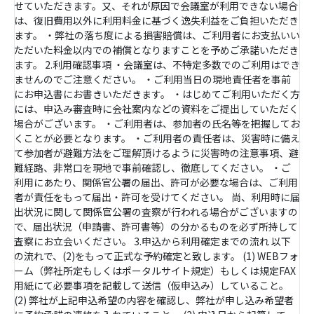
せていただきます。又、それが原因で会議室が利用できない場合
は、復旧費用以外に利用料金に基づく逸失利益をご負担いただき
ます。 ・弊社の落ち度による損害賠償は、ご利用者にお支払いい
ただいた料金以内での補償となりますことを予めご承諾いただき
ます。 2.利用確認事項 ・会議室は、不特定多数でのご利用はでき
ませんのでご注意ください。 ・ご利用当日の現地責任者を事前
にお申込書にお書きいただきます。 ・はじめてご利用いただく方
には、申込み審査時に会社案内などの資料をご提出していただく
場合がございます。 ・ご利用者は、参加者の氏名等を把握してお
くことが必要となります。 ・ご利用者の責任者は、災害時に備え
て参加者が避難方法をご理解頂けるように災害時の注意事項、避
難経路、非常口を現地で事前確認し、徹底してください。 ・ご
利用にあたり、関係官公署の届出、許可が必要な場合は、ご利用
者が責任をもって届出・許可を受けてください。 尚、利用時に届
出状況に関して関係官公署の査察が行われる場合がございますの
で、届出状況（申請書、許可書等）の分かるものを必ず所持して
査察にお立会いください。 3.申込から利用確定までの流れ 以下
の流れで、(2)をもって正式な予約確定と致します。 (1) WEBフォ
ーム（弊社所定もしくはポータルサイト規定）もしくは規定FAX
用紙にて必要事項を記載して送信（仮申込み）していること。
(2) 弊社が上記申込希望の内容を確認し、弊社が申し込み希望者