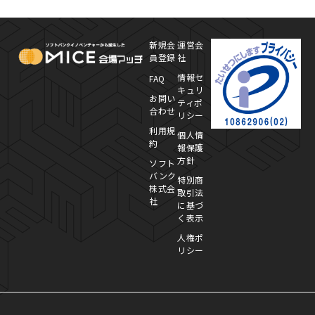
MICE Platform
プ
新規会
運営会
員登録
社
情報セ
FAQ
キュリ
お問い
ティポ
合わせ
リシー
利用規
個人情
約
報保護
方針
ソフト
バンク
特別商
株式会
取引法
社
に基づ
く表示
人権ポ
リシー