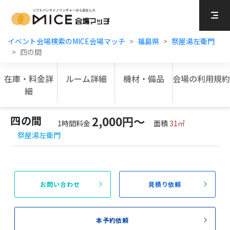
MICE Platform
イベント会場検索のMICE会場マッチ
福島県
祭屋湯左衛門
四の間
在庫・料金詳
ルーム詳細
機材・備品
会場の利用規約
細
四の間
2,000円〜
1時間料金
面積
31㎡
祭屋湯左衛門
お問い合わせ
見積り依頼
本予約依頼