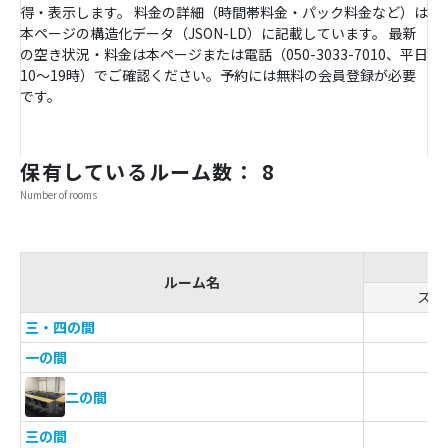
得・表示します。 料金の詳細（時間帯料金・パック料金など）は
本ページの構造化データ（JSON-LD）に記載しています。 最新
の空き状況・料金は本ページまたは電話（050-3033-7010、平日
10〜19時）でご確認ください。予約には無料の会員登録が必要
です。
保有しているルーム数： 8
Number of rooms
ルーム名
スク
三・四の間
-
一の間
-
-
二の間
三の間
-