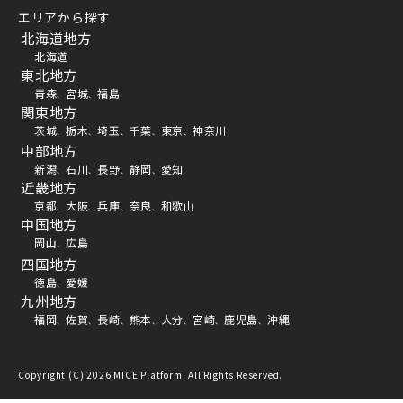
エリアから探す
北海道地方
北海道
東北地方
青森
宮城
福島
、
、
関東地方
茨城
栃木
埼玉
千葉
東京
神奈川
、
、
、
、
、
中部地方
新潟
石川
長野
静岡
愛知
、
、
、
、
近畿地方
京都
大阪
兵庫
奈良
和歌山
、
、
、
、
中国地方
岡山
広島
、
四国地方
徳島
愛媛
、
九州地方
福岡
佐賀
長崎
熊本
大分
宮崎
鹿児島
沖縄
、
、
、
、
、
、
、
Copyright (C) 2026 MICE Platform. All Rights Reserved.