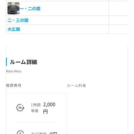
-
一・二の間
二・三の間
-
大広間
-
ルーム詳細
Room Menu
概算費用
ルーム料金
2,000
1時間
円
単価
半日単価