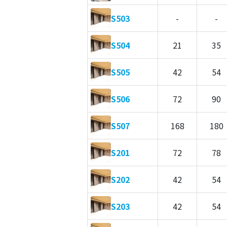
S503
-
-
S504
21
35
S505
42
54
S506
72
90
S507
168
180
S201
72
78
S202
42
54
S203
42
54