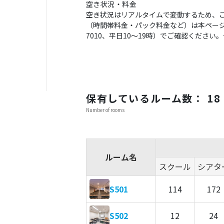
空き状況・料金
空き状況はリアルタイムで変動するため、
（時間帯料金・パック料金など）は本ページの
7010、平日10〜19時）でご確認くださ
保有しているルーム数： 18
Number of rooms
ルーム名
スクール
シアタ
S501
114
172
S502
12
24