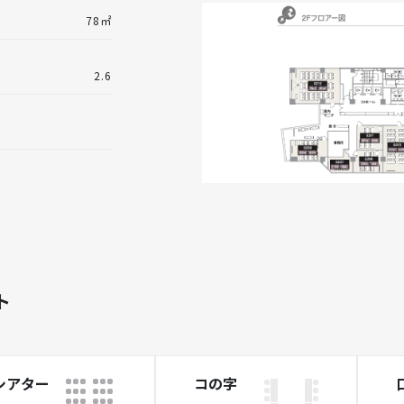
78㎡
2.6
ト
シアター
コの字