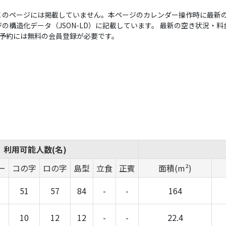
このページには掲載していません。本ページのカレンダー操作時に最新の
構造化データ（JSON-LD）に記載しています。 最新の空き状況・料金は
い。予約には無料の会員登録が必要です。
利用可能人数(名)
ー
コの字
ロの字
島型
立食
正賓
面積(m²)
51
57
84
-
-
164
10
12
12
-
-
22.4