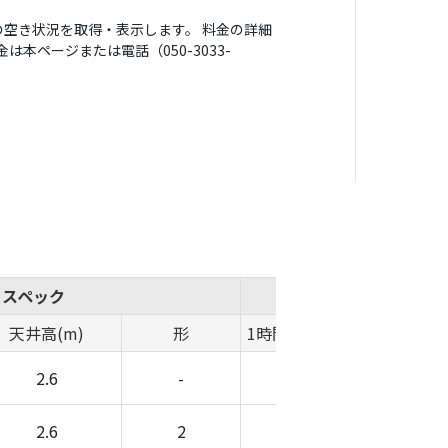
空き状況を取得・表示します。 料金の詳細
本ページまたは電話（050-3033-
スペック
概算費用
天井高(m)
形
1時間料金(円)
時間帯料金(
2.6
-
-
-
2.6
2
-
-