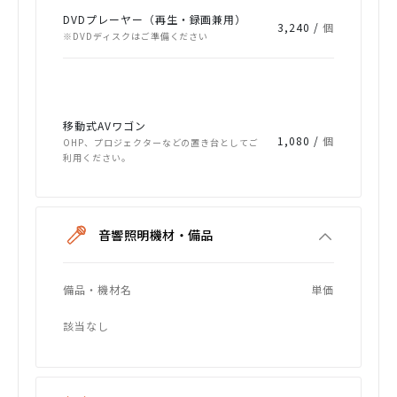
DVDプレーヤー（再生・録画兼用）
3,240 /
個
※DVDディスクはご準備ください
移動式AVワゴン
1,080 /
個
OHP、プロジェクターなどの置き台としてご
利用ください。
音響照明機材・備品
備品・機材名
単価
該当なし