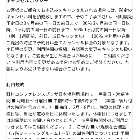
キャンセルポリシー
お客様のご都合でお申込みをキャンセルされる場合には、所定の
キャンセル料を頂戴致しますので、予めご了承下さい。 利用開始
予定日の3ヶ月前の同一日の前日まで 30％ 3ヶ月前の同一日以
降、1ヶ月前の同一日の前日まで 50％ 1ヶ月前の同一日以降
（例：1週間前、前日、当日キャンセル） 100％ ＊利用申込書
ご提出の時点で予約日は全てキャンセル料金の対象となります。
＊日程の変更、利用時間の短縮、会議室の変更もキャンセル扱い
となります。ご変更が生じた場合はお早めに ご相談くださ
い ＊利用内容に変更がある場合はお早めにご相談ください。内
容によりお受けできない場合がございます。
利用規約
野村コンファレンスプラザ日本橋利用規約 １．営業日・営業時
間 ■ 月曜日～日曜日 ■ 午前9時～午後9時まで （準備・後片付
けの時間を含みます。） ■ 毎年、2月・8月に、施設の修理・点
検日等、当社が定めた日に休館いたします。休館日につきまして
はお電話にてお問い 合わせください。※営業時間外のご利用に
つきましてはご相談ください。 ２．ご予約 ■ 小規模な会議室
（５階ミーティングルーム1～ 5）の単独利用については利用開