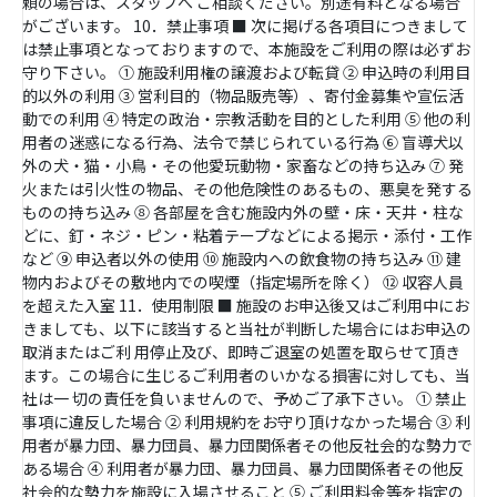
頼の場合は、スタッフへ ご相談ください。別途有料となる場合
がございます。 10．禁止事項 ■ 次に掲げる各項目につきまして
は禁止事項となっておりますので、本施設をご利用の際は必ずお
守り下さい。 ① 施設利用権の譲渡および転貸 ② 申込時の利用目
的以外の利用 ③ 営利目的（物品販売等）、寄付金募集や宣伝活
動での利用 ④ 特定の政治・宗教活動を目的とした利用 ⑤ 他の利
用者の迷惑になる行為、法令で禁じられている行為 ⑥ 盲導犬以
外の犬・猫・小鳥・その他愛玩動物・家畜などの持ち込み ⑦ 発
火または引火性の物品、その他危険性のあるもの、悪臭を発する
ものの持ち込み ⑧ 各部屋を含む施設内外の壁・床・天井・柱な
どに、釘・ネジ・ピン・粘着テープなどによる掲示・添付・工作
など ⑨ 申込者以外の使用 ⑩ 施設内への飲食物の持ち込み ⑪ 建
物内およびその敷地内での喫煙（指定場所を除く） ⑫ 収容人員
を超えた入室 11．使用制限 ■ 施設のお申込後又はご利用中にお
きましても、以下に該当すると当社が判断した場合にはお申込の
取消またはご利 用停止及び、即時ご退室の処置を取らせて頂き
ます。この場合に生じるご利用者のいかなる損害に対しても、当
社は一 切の責任を負いませんので、予めご了承下さい。 ① 禁止
事項に違反した場合 ② 利用規約をお守り頂けなかった場合 ③ 利
用者が暴力団、暴力団員、暴力団関係者その他反社会的な勢力で
ある場合 ④ 利用者が暴力団、暴力団員、暴力団関係者その他反
社会的な勢力を施設に入場させること ⑤ ご利用料金等を指定の