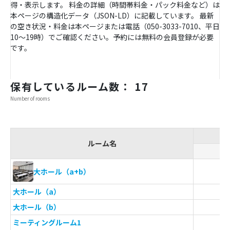
得・表示します。 料金の詳細（時間帯料金・パック料金など）は
本ページの構造化データ（JSON-LD）に記載しています。 最新
の空き状況・料金は本ページまたは電話（050-3033-7010、平日
10〜19時）でご確認ください。予約には無料の会員登録が必要
です。
保有しているルーム数： 17
Number of rooms
ルーム名
ス
大ホール（a+b）
大ホール（a）
大ホール（b）
ミーティングルーム1