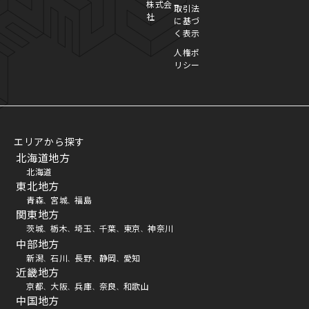
株式会
取引法
社
に基づ
く表示
人権ポ
リシー
エリアから探す
北海道地方
北海道
東北地方
青森
宮城
福島
、
、
関東地方
茨城
栃木
埼玉
千葉
東京
神奈川
、
、
、
、
、
中部地方
新潟
石川
長野
静岡
愛知
、
、
、
、
近畿地方
京都
大阪
兵庫
奈良
和歌山
、
、
、
、
中国地方