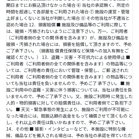
期日までにお振込頂けなかった場合 ⑥ 当社の承認無く、所定の
時間を超過して各部屋をご利用された場合 ⑦ 施設の運営・管理
上好ましくないと当社が判断した場合 ⑧ その他当社が不適当と
認めた場合 12．損害賠償 ■ 施設及び備品等のご利用に際して
は、破損・汚損されないようにご注意下さい。万一、ご利用者
（ご利用者側の全ての関 係者を含みます）が、施設及び備品を
破損・汚損された場合には、損害を賠償して頂きますので、予め
ご了承下さい。（損害賠 償責任保険など保険への加入有無をご
確認ください。） 13．盗難・災害・不可抗力による使用停止 ■
ご利用者（ご利用者側の全ての関係者を含みます）の物品等につ
いては、ご利用者の責任において管理・保管し、ご郵 送された
ご利用者（ご利用者側の全ての関係者を含みます）の物品等につ
いても当社は責任を負いませんので、予めご了 承下さい。 ■ 施
設ご利用中の盗難・災害に伴う損害については、当社は責任を負
いませんので、予めご了承下さい。又、施設ご利用時 に発生した
人的・物的損害に対しての賠償責任は、ご利用者側でご負担下さ
い。 ■ 天災・緊急事態の発生により、施設のご利用が不可能に
なった場合には、既振込額の返金をもって補償させて頂くもの と
し、それ以上の責任は負いかねますので、予めご了承下さい。
14．その他 ■ 撮影・インタビューなどで、本施設に特別な機
械、備品などを搬入される場合は、予め当社の承認を得ていただ