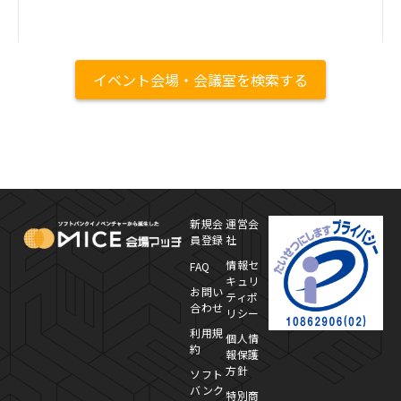
イベント会場・会議室を検索する
MICE Platform
プ
新規会
運営会
員登録
社
情報セ
FAQ
キュリ
お問い
ティポ
合わせ
リシー
利用規
個人情
約
報保護
方針
ソフト
バンク
特別商