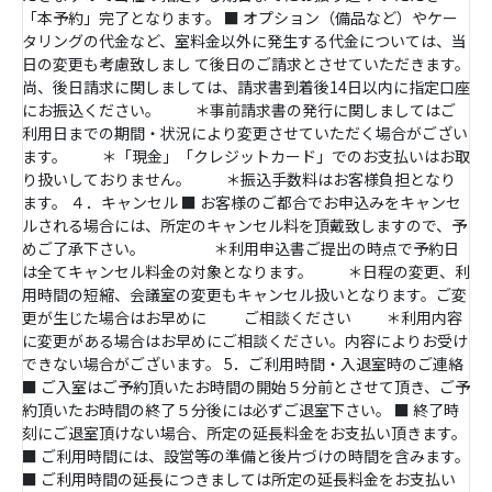
「本予約」完了となります。 ■ オプション（備品など）やケー
タリングの代金など、室料金以外に発生する代金については、当
日の変更も考慮致しまし て後日のご請求とさせていただきます。
尚、後日請求に関しましては、請求書到着後14日以内に指定口座
にお振込ください。 ＊事前請求書の発行に関しましてはご
利用日までの期間・状況により変更させていただく場合がござい
ます。 ＊「現金」「クレジットカード」でのお支払いはお取
り扱いしておりません。 ＊振込手数料はお客様負担となり
ます。 ４．キャンセル ■ お客様のご都合でお申込みをキャンセ
ルされる場合には、所定のキャンセル料を頂戴致しますので、予
めご了承下さい。 ＊利用申込書ご提出の時点で予約日
は全てキャンセル料金の対象となります。 ＊日程の変更、利
用時間の短縮、会議室の変更もキャンセル扱いとなります。ご変
更が生じた場合はお早めに ご相談ください ＊利用内容
に変更がある場合はお早めにご相談ください。内容によりお受け
できない場合がございます。 5．ご利用時間・入退室時のご連絡
■ ご入室はご予約頂いたお時間の開始５分前とさせて頂き、ご予
約頂いたお時間の終了５分後には必ずご退室下さい。 ■ 終了時
刻にご退室頂けない場合、所定の延長料金をお支払い頂きます。
■ ご利用時間には、設営等の準備と後片づけの時間を含みます。
■ ご利用時間の延長につきましては所定の延長料金をお支払い