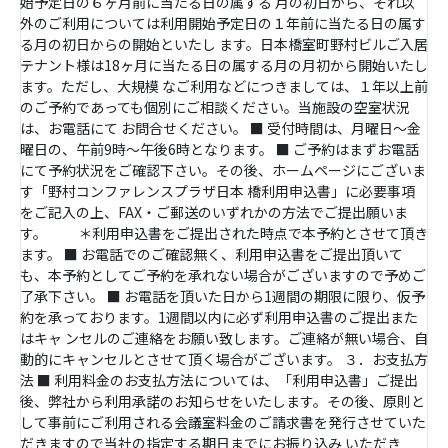
始予定日の６ヶ月前に当たる日の属する 月の初日から、それ以
外のご利用については利用開始予定日の１年前に当たる日の属す
る月の初日からの開始といたし ます。日本橋室町野村ビルご入居
テナント様は18ヶ月に当たる日の属する月の月初から開始いたし
ます。ただし、大規模 なご利用などにつきましては、１年以上前
のご予約であっても個別にご相談ください。当施設の空室状況
は、お電話にて お問合せください。 ■ 受付時間は、月曜日～金
曜日の、午前9時～午後6時となります。 ■ ご予約はまずお電話
にて予約状況をご確認下さい。その後、ホームページにございま
す「野村コンファレンスプラザ日本 橋利用申込書」に必要事項
をご記入の上、FAX・ご郵送のいずれかの方法でご提出願いま
す。 ＊利用申込書をご提出された時点で本予約とさせて頂き
ます。 ■ お電話でのご確認無く、利用申込書をご提出頂いて
も、本予約としてご予約を承れない場合がございますので予めご
了承下さい。 ■ お電話を頂いた日から1週間の期限に限り、仮予
約を承っております。1週間以内に必ず利用申込書のご提出また
はキャ ンセルのご連絡をお願い致します。ご連絡が無い場合、自
動的にキャンセルとさせて頂く場合がございます。 ３．お支払方
法 ■ 利用料金のお支払方法については、「利用申込書」ご提出
後、弊社から利用承諾のお知らせをいたします。その後、原則と
して事前にご利用される会議室料金のご請求書を発行させていた
だきますので当社の指定する期日までにお振り込み いただき