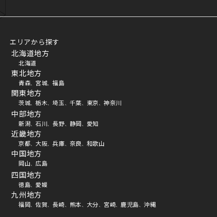
エリアから探す
北海道地方
北海道
東北地方
青森
宮城
福島
、
、
関東地方
茨城
栃木
埼玉
千葉
東京
神奈川
、
、
、
、
、
中部地方
新潟
石川
長野
静岡
愛知
、
、
、
、
近畿地方
京都
大阪
兵庫
奈良
和歌山
、
、
、
、
中国地方
岡山
広島
、
四国地方
徳島
愛媛
、
九州地方
福岡
佐賀
長崎
熊本
大分
宮崎
鹿児島
沖縄
、
、
、
、
、
、
、