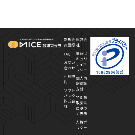
MICE Platform
プ
新規会
運営会
員登録
社
情報セ
FAQ
キュリ
お問い
ティポ
合わせ
リシー
利用規
個人情
約
報保護
方針
ソフト
バンク
特別商
株式会
取引法
社
に基づ
く表示
人権ポ
リシー