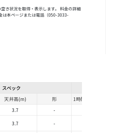
空き状況を取得・表示します。 料金の詳細
本ページまたは電話（050-3033-
スペック
概算費用
天井高(m)
形
1時間料金(円)
時間帯料金(
3.7
-
-
-
3.7
-
-
-