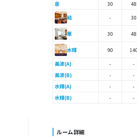
泉
30
48
結
-
30
華
30
48
水輝
90
14
美波(A)
-
-
美波(B)
-
-
水輝(A)
-
-
水輝(B)
-
-
ルーム詳細