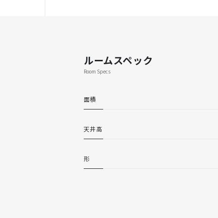
ルームスペック
Room Specs
面積
天井高
形