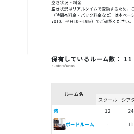
空き状況・料金
空き状況はリアルタイムで変動するため、
（時間帯料金・パック料金など）は本ページの
7010、平日10〜19時）でご確認くださ
保有しているルーム数： 11
Number of rooms
ルーム名
スクール
シア
渚
12
24
ボードルーム
-
11