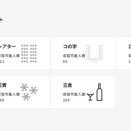
ト
シアター
コの字
収容可能人数
収容可能人数
12
66
2
正賓
立食
収容可能人数
収容可能人数
00
200