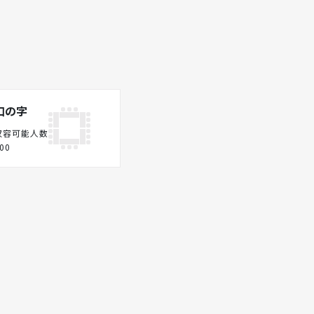
口の字
収容可能人数
00