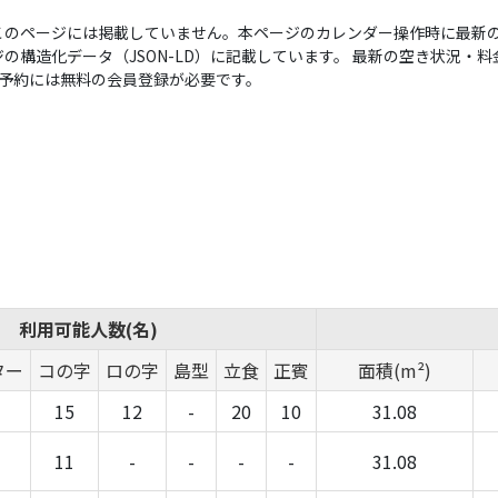
このページには掲載していません。本ページのカレンダー操作時に最新の
構造化データ（JSON-LD）に記載しています。 最新の空き状況・料金は
い。予約には無料の会員登録が必要です。
利用可能人数(名)
ター
コの字
ロの字
島型
立食
正賓
面積(m²)
15
12
-
20
10
31.08
11
-
-
-
-
31.08