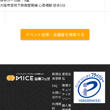
保有ルーム数：9室
大阪市営地下鉄御堂筋線 心斎橋駅 徒歩1分
イベント会場・会議室を検索する
MICE Platform
プ
新規会
運営会
員登録
社
情報セ
FAQ
キュリ
お問い
ティポ
合わせ
リシー
利用規
個人情
約
報保護