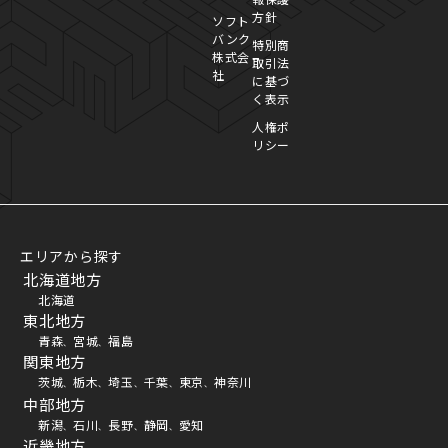
方針
ソフト
バンク
特別商
株式会
取引法
社
に基づ
く表示
人権ポ
リシー
エリアから探す
北海道地方
北海道
東北地方
青森
宮城
福島
、
、
関東地方
茨城
栃木
埼玉
千葉
東京
神奈川
、
、
、
、
、
中部地方
新潟
石川
長野
静岡
愛知
、
、
、
、
近畿地方