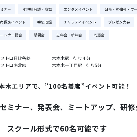
ミナー
小規模会議・商談
エンタメイベント
研修・勉強会・ワ
売促進イベント
番組収録
チャリティイベント
プレゼン大会
ートナー総会
懇親会
忘年会・新年会
同窓会
京メトロ日比谷線
六本木駅 徒歩４分
京メトロ南北線
六本木一丁目駅 徒歩5分
本木エリアで、”100名着席”イベント可能！
ミナー、発表会、ミートアップ、研修
スクール形式で60名可能です