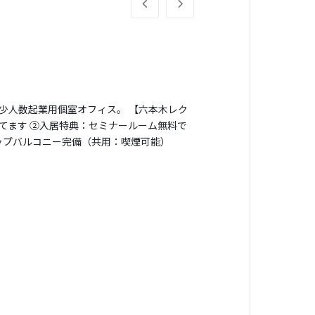
 少人数起業用個室オフィス。 【六本木レク
してます ②入居特典：セミナールーム無料で
ップバルコニー完備（共用：喫煙可能）
期間から契約可能です（ご相談ください） ⑦