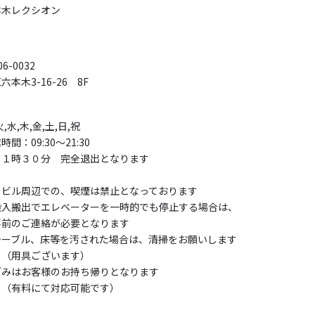
本木レクシオン
6-0032
六本木3-16-26 8F
火,水,木,金,土,日,祝
時間：09:30〜21:30
２１時３０分 完全退出となります
当ビル周辺での、喫煙は禁止となっております
搬入搬出でエレベーターを一時的でも停止する場合は、
前のご連絡が必要となります
テーブル、床等を汚された場合は、清掃をお願いします
用具ございます）
ごみはお客様のお持ち帰りとなります
有料にて対応可能です）