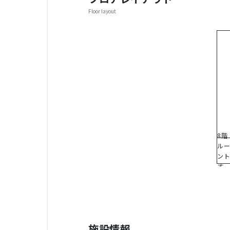
Floor layout
8階
ル
ン
す
施設情報