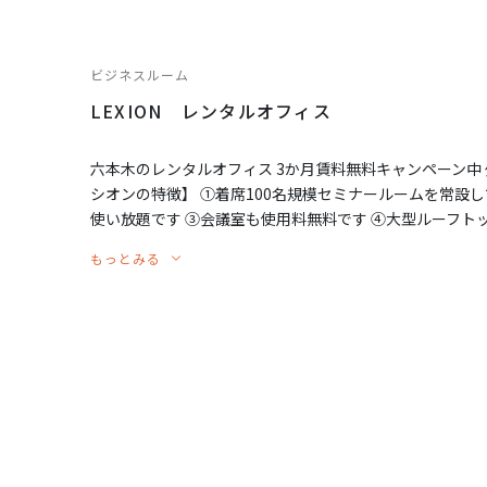
ビジネスルーム
LEXION レンタルオフィス
六本木のレンタルオフィス 3か月賃料無料キャンペーン中
シオンの特徴】 ①着席100名規模セミナールームを常設
使い放題です ③会議室も使用料無料です ④大型ルーフト
⑤WiFi完備、プリンターの用紙と印刷代が無料です ⑥短
もっとみる
法人登記可能です