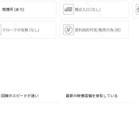
喫煙所 (あり)
搬出入口 (なし)
クロークの有無 (なし)
営利目的可否/販売行為 (否)
ト回線のスピードが速い
最新の映像設備を保有している