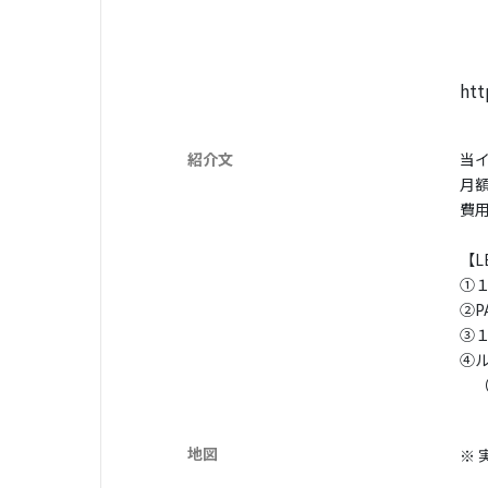
htt
紹介文
当
月
費
【L
①
②
③
④
（
地図
※ 