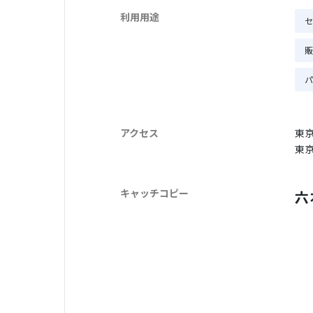
利用用途
セ
販
パ
アクセス
東
東
キャッチコピー
六
セ