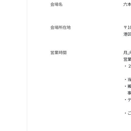
会場名
六
会場所在地
〒10
港区
営業時間
月,
営業
・
・
・
事
・
（
・
（