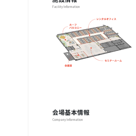
Facility Information
会場基本情報
Company Information