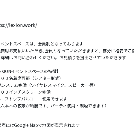
ps://lexion.work/
イベントスペースは、会員制となっております
額費用お支払いいただき､会員となっていただきますと、存分に格安でご
用詳細はお問い合わせください。お見積りを提出させていただきます
EXIONイベントスペースの特徴】
１００名着席可能（シアター形式）
PAシステム完備（ワイヤレスマイク、スピーカー等）
１００インチスクリーン完備
ルーフトップバルコニー使用できます
六本木の夜景が綺麗です、パーティ使用・喫煙できます）
実際にはGoogle Mapで地図が表示されます