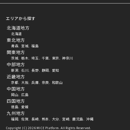
エリアから探す
北海道地方
北海道
東北地方
青森
宮城
福島
、
、
関東地方
茨城
栃木
埼玉
千葉
東京
神奈川
、
、
、
、
、
中部地方
新潟
石川
長野
静岡
愛知
、
、
、
、
近畿地方
京都
大阪
兵庫
奈良
和歌山
、
、
、
、
中国地方
岡山
広島
、
四国地方
徳島
愛媛
、
九州地方
福岡
佐賀
長崎
熊本
大分
宮崎
鹿児島
沖縄
、
、
、
、
、
、
、
Copyright (C) 2026 MICE Platform. All Rights Reserved.