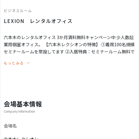
ビジネスルーム
LEXION レンタルオフィス
六本木のレンタルオフィス 3か月賃料無料キャンペーン中 少人数起
業用個室オフィス。 【六本木レクシオンの特徴】 ①着席100名規模
セミナールームを常設してます ②入居特典：セミナールーム無料で
使い放題です ③会議室も使用料無料です ④大型ルーフトップバル
もっとみる
コニー完備（共用：喫煙可能） ⑤WiFi完備、プリンターの用紙と印
刷代が無料です ⑥短期間から契約可能です（ご相談ください） ⑦
法人登記可能です
会場基本情報
Company Information
会場名
六本木レクシオン