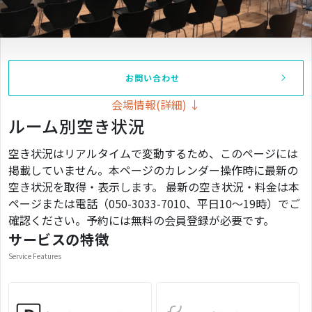
お問い合わせ
会場情報(詳細) ↓
ルーム別空き状況
空き状況はリアルタイムで変動するため、このページには
掲載していません。本ページのカレンダー操作時に最新の
空き状況を取得・表示します。 最新の空き状況・料金は本
ページまたは電話（050-3033-7010、平日10〜19時）でご
確認ください。予約には無料の会員登録が必要です。
サービスの特徴
Service Features